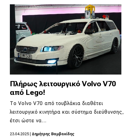
Eco
Νέα
Τεχνολογία
Mobility
Σταθμοί φόρτισης
Πλήρως λειτουργικό Volvo V70
Classic
από Lego!
Νέα
Το Volvo V70 από τουβλάκια διαθέτει
λειτουργικό κινητήρα και σύστημα διεύθυνσης,
Παρουσιάσεις
έτσι ώστε να…
23.04.2025
|
Δημήτρης Βαμβακίδης
DRIVE Away