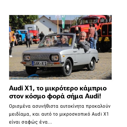
MOTO
Μεταχειρισμένο
Οδηγός αγοράς
Συμβουλές
Χρηστικά
Συμβουλές
Audi X1, το μικρότερο κάμπριο
στον κόσμο φορά σήμα Audi!
ΚΤΕΟ
Ορισμένα ασυνήθιστα αυτοκίνητα προκαλούν
Οδική βοήθεια
μειδίαμα, και αυτό το μικροσκοπικό Audi X1
είναι σαφώς ένα…