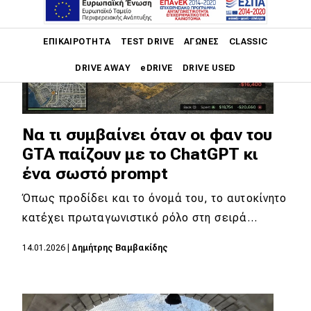
Main navigation
ΕΠΙΚΑΙΡΌΤΗΤΑ
TEST DRIVE
ΑΓΏΝΕΣ
CLASSIC
DRIVE AWAY
eDRIVE
DRIVE USED
Main navigation
Επικαιρότητα
Να τι συμβαίνει όταν οι φαν του
Νέα μοντέλα
GTA παίζουν με το ChatGPT κι
ένα σωστό prompt
Πρωτότυπα
Όπως προδίδει και το όνομά του, το αυτοκίνητο
Ελλάδα
κατέχει πρωταγωνιστικό ρόλο στη σειρά…
Κόσμος
14.01.2026
|
Δημήτρης Βαμβακίδης
Τεχνολογία
Ασφάλεια
Αγορά