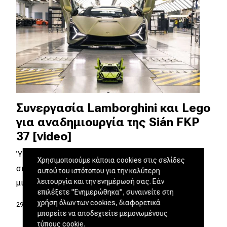
Συνεργασία Lamborghini και Lego
για αναδημιουργία της Sián FKP
37 [video]
Ύστερα από την Bugatti, αυτή είναι μια άλλη
Χρησιμοποιούμε κάποια cookies στις σελίδες
σημαντική συνεργασία μεταξύ της Lego και
αυτού του ιστότοπου για την καλύτερη
λειτουργία και την ενημέρωσή σας. Εάν
μιας φίρμας…
επιλέξετε "Ενημερώθηκα", συναινείτε στη
χρήση όλων των cookies, διαφορετικά
29.05.2020
|
DRIVE Team
μπορείτε να αποδεχτείτε μεμονωμένους
τύπους cookie.