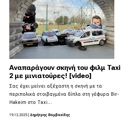
Απόψεις
Test Drive
Δοκιμή
Αποστολή
Συγκρίνουμε
Αναπαράγουν σκηνή του φιλμ Taxi
2 με μινιατούρες! [video]
Σας έχει μείνει αξέχαστη η σκηνή με τα
Αγώνες
περιπολικά στοιβαγμένα δίπλα στη γέφυρα Bir-
Formula 1
Hakeim στο Taxi…
WRC
19.12.2025
|
Δημήτρης Βαμβακίδης
Motorsport