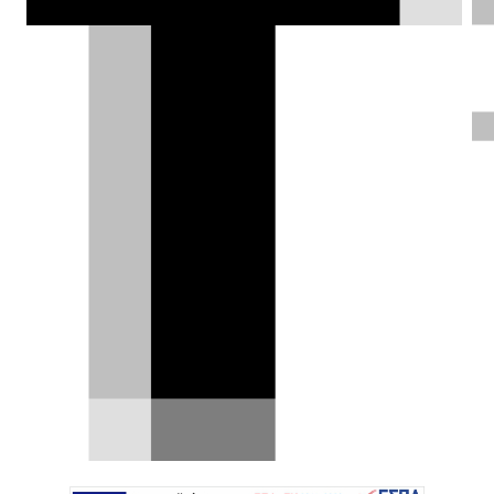
Αυτή η «καμιονέτα» κοστίζει πιο
ακριβά από Revuelto!
Η δαπάνη αρκετών εκατοντάδων χιλιάδων
ευρώ για ένα αυτοκίνητο συνήθως συνεπάγεται
ότι μπορείς να το…
11.02.2026
|
Δημήτρης Βαμβακίδης