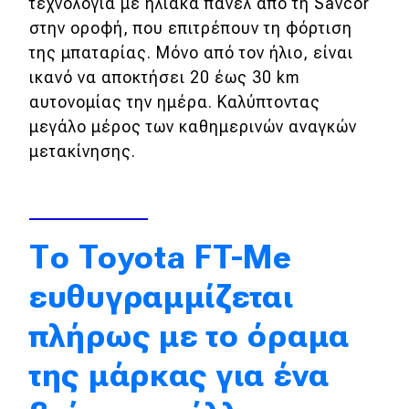
τεχνολογία με ηλιακά πάνελ από τη Savcor
στην οροφή, που επιτρέπουν τη φόρτιση
Απόψεις
της μπαταρίας. Μόνο από τον ήλιο, είναι
ικανό να αποκτήσει 20 έως 30 km
Test Drive
αυτονομίας την ημέρα. Καλύπτοντας
μεγάλο μέρος των καθημερινών αναγκών
Δοκιμή
μετακίνησης.
Αποστολή
Συγκρίνουμε
Το Toyota FT-Me
Αγώνες
ευθυγραμμίζεται
Formula 1
πλήρως με το όραμα
WRC
της μάρκας για ένα
Motorsport