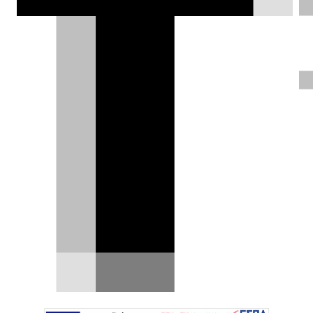
κυβέρνηση να είναι έτοιμη να
χρηματοδοτήσει το εν λόγω πρότζεκτ.
Σπύρος Ντόκος |
16.10.2025