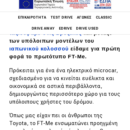
Main navigation
Τον περασμένο Μάρτιο, στο πλαίσιο
ΕΠΙΚΑΙΡΌΤΗΤΑ
TEST DRIVE
ΑΓΏΝΕΣ
CLASSIC
του Toyota Kenshiki Forum2025
DRIVE AWAY
EDRIVE
DRIVE USED
ταξιδέψαμε στις Βρυξέλες
και μεταξύ
των υπόλοιπων μοντέλων του
Main navigation
Επικαιρότητα
ιαπωνικού κολοσσού
είδαμε για πρώτη
φορά το πρωτότυπο FT-Me.
Νέα μοντέλα
Πρόκειται για ένα ένα ηλεκτρικό microcar,
Πρωτότυπα
σχεδιασμένο για να κινείται ευέλικτα και
Ελλάδα
οικονομικά σε αστικά περιβάλλοντα,
δημιουργώντας περισσότερο χώρο για τους
Κόσμος
υπόλοιπους χρήστες του δρόμου.
Τεχνολογία
Όπως μας είχαν πει οι άνθρωποι της
Ασφάλεια
Toyota, το FT-Me ενσωματώνει προηγμένη
Αγορά