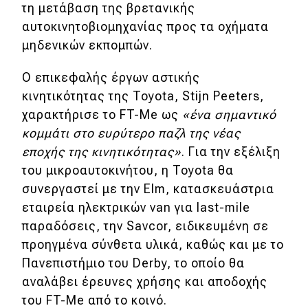
eDRIVE
τη μετάβαση της βρετανικής
αυτοκινητοβιομηχανίας προς τα οχήματα
DRIVE USED
μηδενικών εκπομπών.
O επικεφαλής έργων αστικής
κινητικότητας της Toyota, Stijn Peeters,
χαρακτήρισε το FT-Me ως
«ένα σημαντικό
κομμάτι στο ευρύτερο παζλ της νέας
εποχής της κινητικότητας»
. Για την εξέλιξη
του μικροαυτοκινήτου, η Toyota θα
συνεργαστεί με την Elm, κατασκευάστρια
εταιρεία ηλεκτρικών van για last-mile
παραδόσεις, την Savcor, ειδικευμένη σε
προηγμένα σύνθετα υλικά, καθώς και με το
Πανεπιστήμιο του Derby, το οποίο θα
αναλάβει έρευνες χρήσης και αποδοχής
του FT-Me από το κοινό.