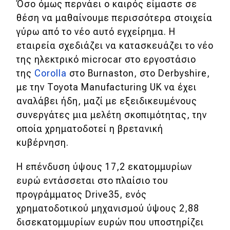
Όσο όμως περνάει ο καιρός είμαστε σε
θέση να μαθαίνουμε περισσότερα στοιχεία
MOTO
γύρω από το νέο αυτό εγχείρημα. Η
εταιρεία σχεδιάζει να κατασκευάζει το νέο
Μεταχειρισμένο
της ηλεκτρικό microcar στο εργοστάσιο
της
Corolla
στο Burnaston, στο Derbyshire,
Οδηγός αγοράς
με την Toyota Manufacturing UK να έχει
Συμβουλές
αναλάβει ήδη, μαζί με εξειδικευμένους
συνεργάτες μια μελέτη σκοπιμότητας, την
οποία χρηματοδοτεί η βρετανική
Χρηστικά
κυβέρνηση.
Συμβουλές
Η επένδυση ύψους 17,2 εκατομμυρίων
ΚΤΕΟ
ευρώ εντάσσεται στο πλαίσιο του
Οδική βοήθεια
προγράμματος Drive35, ενός
χρηματοδοτικού μηχανισμού ύψους 2,88
δισεκατομμυρίων ευρών που υποστηρίζει