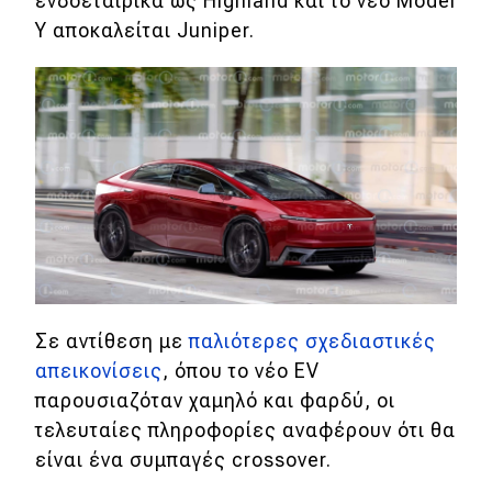
ενδοεταιρικά ως Highland και το νέο Model
Y αποκαλείται Juniper.
Eco
Νέα
Τεχνολογία
Mobility
Σταθμοί φόρτισης
Classic
Σε αντίθεση με
παλιότερες σχεδιαστικές
Νέα
απεικονίσεις
, όπου το νέο EV
παρουσιαζόταν χαμηλό και φαρδύ, οι
Παρουσιάσεις
τελευταίες πληροφορίες αναφέρουν ότι θα
είναι ένα συμπαγές crossover.
DRIVE Away