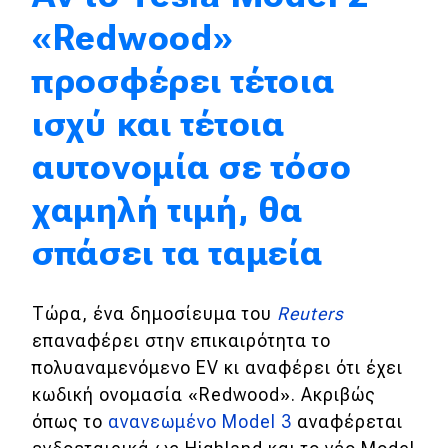
«Redwood»
Απόψεις
προσφέρει τέτοια
Test Drive
ισχύ και τέτοια
Δοκιμή
αυτονομία σε τόσο
Αποστολή
χαμηλή τιμή, θα
Συγκρίνουμε
σπάσει τα ταμεία
Αγώνες
Τώρα, ένα δημοσίευμα του
Reuters
επαναφέρει στην επικαιρότητα το
Formula 1
πολυαναμενόμενο EV κι αναφέρει ότι έχει
WRC
κωδική ονομασία «Redwood». Ακριβώς
όπως το
ανανεωμένο Model 3
αναφέρεται
Motorsport