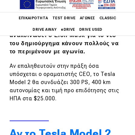
Το νέο Tesla Model 2 απασχολεί εδώ
Main navigation
ΕΠΙΚΑΙΡΌΤΗΤΑ
TEST DRIVE
ΑΓΏΝΕΣ
CLASSIC
και χρόνια την επικαιρότητα. Οι
τεχνικές προδιαγραφές που έχει
DRIVE AWAY
eDRIVE
DRIVE USED
ανακοινώσει ο Elon Musk για το νέο
του δημιούργημα κάνουν πολλούς να
Main navigation
Επικαιρότητα
το περιμένουν με αγωνία.
Νέα μοντέλα
Αν επαληθευτούν στην πράξη όσα
υπόσχεται ο οραματιστής CEO, το Tesla
Πρωτότυπα
Model 2 θα συνδυάζει 300 PS, 400 km
Ελλάδα
αυτονομίας και τιμή προ επιδότησης στις
ΗΠΑ στα $25.000.
Κόσμος
Τεχνολογία
Ασφάλεια
Αν το Tesla Model 2
Αγορά