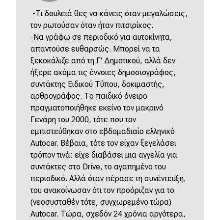
-Τι δουλειά θες να κάνεις όταν μεγαλώσεις,
τον ρωτούσαν όταν ήταν πιτσιρίκος.
-Να γράφω σε περιοδικό για αυτοκίνητα,
απαντούσε ευθαρσώς. Μπορεί να τα
ξεκοκάλιζε από τη Γ' Δημοτικού, αλλά δεν
ήξερε ακόμα τις έννοιες δημοσιογράφος,
συντάκτης Ειδικού Τύπου, δοκιμαστής,
αρθρογράφος. Το παιδικό όνειρο
πραγματοποιήθηκε εκείνο τον μακρινό
Γενάρη του 2000, τότε που τον
εμπιστεύθηκαν στο εβδομαδιαίο ελληνικό
Autocar. Βέβαια, τότε τον είχαν ξεγελάσει
τρόπον τινά: είχε διαβάσει μια αγγελία για
συντάκτες στο Drive, το αγαπημένο του
περιοδικό. Αλλά όταν πέρασε τη συνέντευξη,
του ανακοίνωσαν ότι τον προόριζαν για το
(νεοσυσταθέν τότε, συγχωρεμένο τώρα)
Autocar. Τώρα, σχεδόν 24 χρόνια αργότερα,