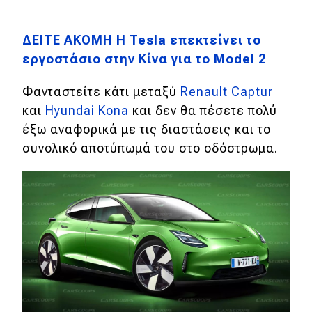
MOTO
ΔΕΙΤΕ ΑΚΟΜΗ Η Tesla επεκτείνει το
εργοστάσιο στην Κίνα για το Model 2
Μεταχειρισμένο
Φανταστείτε κάτι μεταξύ
Renault Captur
Οδηγός αγοράς
και
Hyundai Kona
και δεν θα πέσετε πολύ
Συμβουλές
έξω αναφορικά με τις διαστάσεις και το
συνολικό αποτύπωμά του στο οδόστρωμα.
Χρηστικά
Συμβουλές
ΚΤΕΟ
Οδική βοήθεια