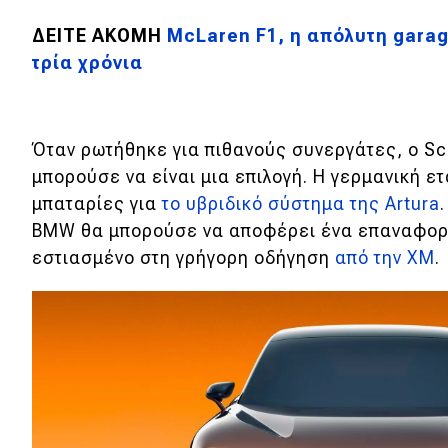
Νέα
ΔΕΙΤΕ ΑΚΟΜΗ
McLaren F1, η απόλυτη garag
τρία χρόνια
Παρουσιάσεις
DRIVE Away
Όταν ρωτήθηκε για πιθανούς συνεργάτες, ο Sc
μπορούσε να είναι μια επιλογή. Η γερμανική ε
MOTO
μπαταρίες για
το υβριδικό σύστημα της Artura
BMW θα μπορούσε να αποφέρει ένα επαναφορτ
Μεταχειρισμένο
εστιασμένο στη γρήγορη οδήγηση
από την XM
.
Οδηγός αγοράς
Συμβουλές
Χρηστικά