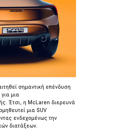
αιτηθεί σημαντική επένδυση
 για μια
ής. Έτσι,
η McLaren διερευνά
ρομηθευτεί μια SUV
ντας ενδεχομένως την
κών διατάξεων.