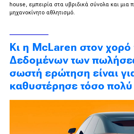
house, εμπειρία στα υβριδικά σύνολα και μια 
Κόσμος
μηχανοκίνητο αθλητισμό.
Τεχνολογία
Ασφάλεια
Αγορά
Κι η McLaren στον χορό
Απόψεις
Δεδομένων των πωλήσεώ
σωστή ερώτηση είναι για
Test Drive
καθυστέρησε τόσο πολύ
Δοκιμή
Αποστολή
Συγκρίνουμε