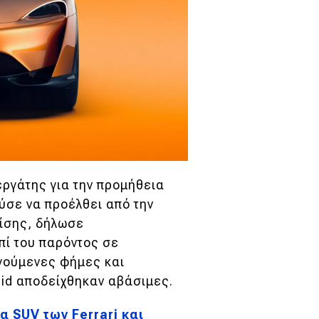
εργάτης για την προμήθεια
ύσε να προέλθει από την
πίσης, δήλωσε
πί του παρόντος σε
ηγούμενες φήμες και
ucid αποδείχθηκαν αβάσιμες.
α SUV των Ferrari και