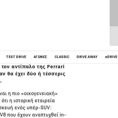
on
TEST DRIVE
ΑΓΏΝΕΣ
CLASSIC
DRIVE AWAY
eDRIVE
ael Leiters, επιβεβαίωσε
 τον αντίπαλο της Ferrari
ν θα έχει δύο ή τέσσερις
.
ναι η πιο «οικογενειακή»
ότι η ιστορική
εταιρεία
ασκευή ενός υπέρ-SUV:
V8 που έχουν αναπτυχθεί in-