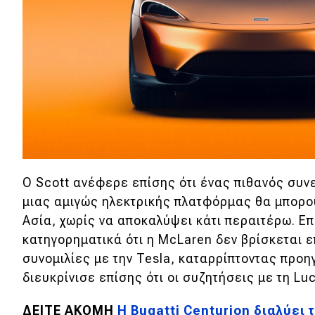
Συμβουλές
ΚΤΕΟ
Οδική βοήθεια
eDRIVE
DRIVE USED
Ο Scott ανέφερε επίσης ότι ένας πιθανός συν
μιας αμιγώς ηλεκτρικής πλατφόρμας θα μπορο
Ασία, χωρίς να αποκαλύψει κάτι περαιτέρω. Ε
κατηγορηματικά ότι η McLaren δεν βρίσκεται ε
συνομιλίες με την Tesla, καταρρίπτοντας προ
διευκρίνισε επίσης ότι οι συζητήσεις με τη L
ΔΕΙΤΕ ΑΚΟΜΗ
H Bugatti Centurion διαλύει τ