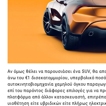
Αγώνες
Formula 1
WRC
Motorsport
Eco
Νέα
Τεχνολογία
Αν όμως θέλει να παρουσιάσει ένα SUV, θα απ
Mobility
άνω του €1 δισεκατομμυρίου, υπερβολικό ποσό
αυτοκινητοβιομηχανία χαμηλού όγκου παραγωγ
Σταθμοί φόρτισης
επί του παρόντος διάφορες επιλογές για να π
πλατφόρμα από άλλον κατασκευαστή, επιτρέπο
Classic
υιοθέτηση είτε υβριδικών είτε πλήρως ηλεκτρι