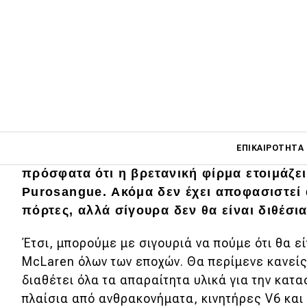
Main navigati
ΕΠΙΚΑΙΡΌΤΗΤΑ
Ο διευθύνων σύμβουλος της McLaren, Mich
πρόσφατα ότι η βρετανική φίρμα ετοιμάζει
Purosangue. Ακόμα δεν έχει αποφασιστεί α
Main navigation
πόρτες, αλλά σίγουρα δεν θα είναι διθέσια
Επικαιρότητα
Έτσι, μπορούμε με σιγουριά να πούμε ότι θα εί
Νέα μοντέλα
McLaren όλων των εποχών. Θα περίμενε κανείς 
Πρωτότυπα
διαθέτει όλα τα απαραίτητα υλικά για την κατ
πλαίσια από ανθρακονήματα, κινητήρες V6 και 
Ελλάδα