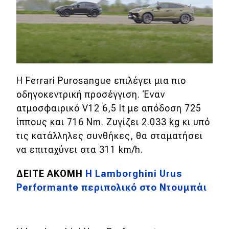
Eco
Νέα
Τεχνολογία
Η Ferrari Purosangue επιλέγει μια πιο
Mobility
οδηγοκεντρική προσέγγιση. Έναν
Σταθμοί φόρτισης
ατμοσφαιρικό V12 6,5 lt με απόδοση 725
ίππους και 716 Nm. Ζυγίζει 2.033 kg κι υπό
τις κατάλληλες συνθήκες, θα σταματήσει
Classic
να επιταχύνει στα 311 km/h.
Νέα
ΔΕΙΤΕ ΑΚΟΜΗ
H Lamborghini Urus
Performante περιπολικό στο Ντουμπάι
Παρουσιάσεις
DRIVE Away