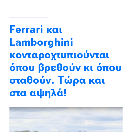
Απόψεις
Ferrari και
Test Drive
Lamborghini
Δοκιμή
κονταροχτυπιούνται
Αποστολή
όπου βρεθούν κι όπου
Συγκρίνουμε
σταθούν. Τώρα και
Αγώνες
στα αψηλά!
Formula 1
WRC
Motorsport