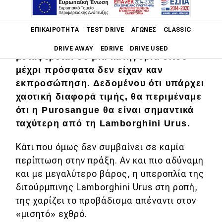
Main navigation
Ιταλικός εμφύλιος στα υπερ-SUV. Η
ΕΠΙΚΑΙΡΌΤΗΤΑ
TEST DRIVE
ΑΓΏΝΕΣ
CLASSIC
κόντρα Ferrari και Lamborghini
DRIVE AWAY
EDRIVE
DRIVE USED
μεταφέρεται σε μια κατηγορία όπου
μέχρι πρόσφατα δεν είχαν καν
Main navigation
Επικαιρότητα
εκπροσώπηση. Δεδομένου ότι υπάρχει
χαοτική διαφορά τιμής, θα περιμέναμε
Νέα μοντέλα
ότι η Purosangue θα είναι σημαντικά
ταχύτερη από τη Lamborghini Urus.
Πρωτότυπα
Ελλάδα
Κάτι που όμως δεν συμβαίνει σε καμία
περίπτωση στην πράξη. Αν και πιο αδύναμη
Κόσμος
και με μεγαλύτερο βάρος, η υπεροπλία της
Τεχνολογία
διτούρμπινης Lamborghini Urus στη ροπή,
Ασφάλεια
της χαρίζει το προβάδισμα απέναντι στον
«μισητό» εχθρό.
Αγορά