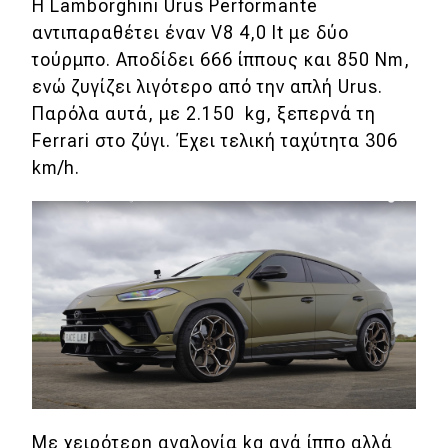
Η Lamborghini Urus Performante
αντιπαραθέτει έναν V8 4,0 lt με δύο
MOTO
τούρμπο. Αποδίδει 666 ίππους και 850 Nm,
ενώ ζυγίζει λιγότερο από την απλή Urus.
Μεταχειρισμένο
Παρόλα αυτά, με 2.150 kg, ξεπερνά τη
Ferrari στο ζύγι. Έχει τελική ταχύτητα 306
Οδηγός αγοράς
km/h.
Συμβουλές
Χρηστικά
Συμβουλές
ΚΤΕΟ
Οδική βοήθεια
Με χειρότερη αναλογία kg ανά ίππο αλλά