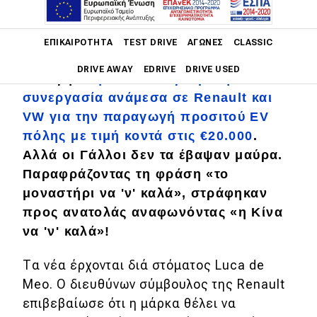
Main navigation
ΕΠΙΚΑΙΡΌΤΗΤΑ
TEST DRIVE
ΑΓΏΝΕΣ
CLASSIC
Όπως διαβάσατε στο Drive, πρόσφατα
DRIVE AWAY
EDRIVE
DRIVE USED
ναυάγησε
η πιθανολογούμενη
συνεργασία ανάμεσα σε Renault και
Main navigation
VW για την παραγωγή προσιτού EV
Επικαιρότητα
πόλης με τιμή κοντά στις €20.000
.
Νέα μοντέλα
Αλλά οι Γάλλοι δεν τα έβαψαν μαύρα.
Παραφράζοντας τη φράση «το
Πρωτότυπα
μοναστήρι να 'ν' καλά», στράφηκαν
Ελλάδα
προς ανατολάς αναφωνόντας «η Κίνα
Κόσμος
να 'ν' καλά»!
Τεχνολογία
Τα νέα έρχονται διά στόματος Luca de
Meo. Ο διευθύνων σύμβουλος της Renault
Ασφάλεια
επιβεβαίωσε ότι η μάρκα θέλει να
Αγορά