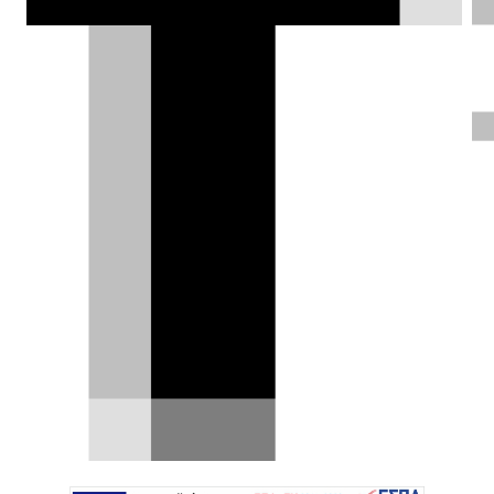
παραγωγή προσιτού EV πόλης με τιμή
κοντά στις €20.000. Η Κίνα να είναι
καλά.
Δημήτρης Σαμπαζιώτης |
03.06.2024