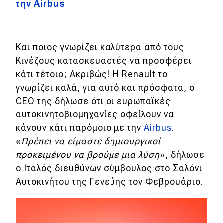
την Airbus
MOTO
Και ποιος γνωρίζει καλύτερα από τους
Μεταχειρισμένο
Κινέζους κατασκευαστές να προσφέρει
Οδηγός αγοράς
κάτι τέτοιο; Ακριβώς! Η Renault το
γνωρίζει καλά, για αυτό και πρόσφατα, ο
Συμβουλές
CEO της δήλωσε ότι οι ευρωπαϊκές
αυτοκινητοβιομηχανίες οφείλουν να
Χρηστικά
κάνουν κάτι παρόμοιο με την
Airbus
.
«
Πρέπει να είμαστε δημιουργικοί
Συμβουλές
προκειμένου να βρούμε μια λύση
», δήλωσε
ο Ιταλός διευθύνων σύμβουλος στο Σαλόνι
ΚΤΕΟ
Αυτοκινήτου της Γενεύης τον Φεβρουάριο.
Οδική βοήθεια