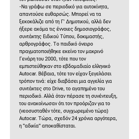
-Να γράφω σε περιοδικό για αυτοκίνητα,
απαντούσε ευθαρσώς. Μπορεί να τα
ξεκοκάλιζε από τη Γ' Δημοτικού, αλλά δεν
ήξερε ακόμα τις έννοιες δημοσιογράφος,
συντάκτης Ειδικού Τύπου, δοκιμαστής,
αρθρογράφος. Το παιδικό όνειρο
πραγματοποιήθηκε εκείνο τον μακρινό
Γενάρη του 2000, τότε που τον
εμπιστεύθηκαν στο εβδομαδιαίο ελληνικό
Autocar. Βέβαια, τότε τον είχαν ξεγελάσει
τρόπον τινά: είχε διαβάσει μια αγγελία για
συντάκτες στο Drive, το αγαπημένο του
περιοδικό. Αλλά όταν πέρασε τη συνέντευξη,
του ανακοίνωσαν ότι τον προόριζαν για το
(νεοσυσταθέν τότε, συγχωρεμένο τώρα)
Autocar. Τώρα, σχεδόν 24 χρόνια αργότερα,
η "αδικία" αποκαθίσταται.