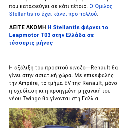
που καταφεύγει σε κάτι τέτοιο.
Ο Όμιλος
Stellantis το έχει κάνει προ πολλού
.
ΔΕΙΤΕ ΑΚΟΜΗ
Η Stellantis φέρνει το
Leapmotor T03 στην Ελλάδα σε
τέσσερις μήνες
Η εξέλιξη του προσιτού κινεζο—Renault θα
γίνει στην ασιατική χώρα.
Με επικεφαλής
την
Ampère
, το τμήμα EV της Renault, μόνο
η σχεδίαση κι η προηγμένη μηχανική του
νέου Twingo θα γίνονται στη Γαλλία.