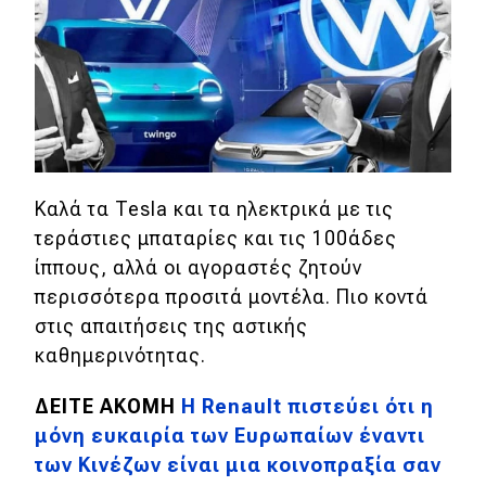
Eco
Νέα
Τεχνολογία
Mobility
Καλά τα Tesla και τα ηλεκτρικά με τις
Σταθμοί φόρτισης
τεράστιες μπαταρίες και τις 100άδες
ίππους, αλλά οι αγοραστές ζητούν
περισσότερα προσιτά μοντέλα. Πιο κοντά
Classic
στις απαιτήσεις της αστικής
καθημερινότητας.
Νέα
Παρουσιάσεις
ΔΕΙΤΕ ΑΚΟΜΗ
Η Renault πιστεύει ότι η
μόνη ευκαιρία των Ευρωπαίων έναντι
των Κινέζων είναι μια κοινοπραξία σαν
DRIVE Away