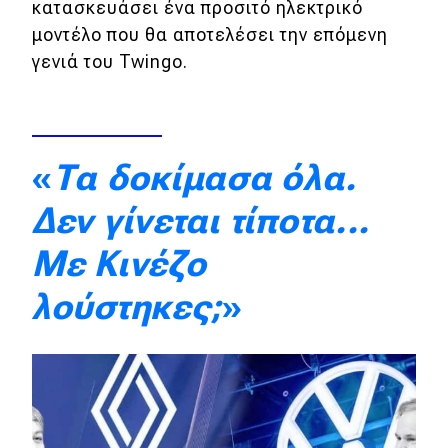
κατασκευάσει ένα προσιτό ηλεκτρικό
Απόψεις
μοντέλο που θα αποτελέσει την επόμενη
γενιά του Twingo.
Test Drive
Δοκιμή
«
Τα δοκίμασα όλα.
Αποστολή
Δεν γίνεται τίποτα...
Συγκρίνουμε
Με Κινέζο
λούστηκες;
»
Αγώνες
Formula 1
WRC
Motorsport