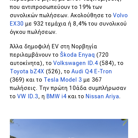
που αντιπροσωπεύουν το 19% των
MOTO
συνολικών πωλήσεων. Ακολούθησε το
Volvo
EX30
με 932 τεμάχια ή 8,4% του συνολικού
Μεταχειρισμένο
όγκου πωλήσεων.
Οδηγός αγοράς
Άλλα δημοφιλή EV στη Νορβηγία
περιλαμβάνουν το
Škoda Enyaq
(720
Συμβουλές
αυτοκίνητα), το
Volkswagen ID.4
(584), το
Toyota bZ4X
(526), το
Audi Q4 E-Tron
Χρηστικά
(369) και το
Tesla Model 3
με 367
πωλήσεις. Την πρώτη 10άδα συμπλήρωσαν
Συμβουλές
το
VW ID.3
, η
BMW i4
και το
Nissan Ariya
.
ΚΤΕΟ
Οδική βοήθεια