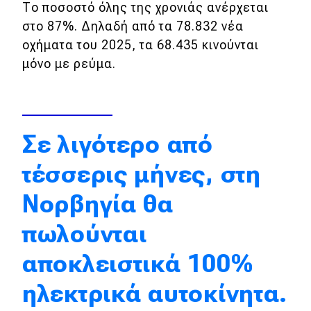
Το ποσοστό όλης της χρονιάς ανέρχεται
Απόψεις
στο 87%. Δηλαδή από τα 78.832 νέα
οχήματα του 2025, τα 68.435 κινούνται
μόνο με ρεύμα.
Test Drive
Δοκιμή
Αποστολή
Σε λιγότερο από
Συγκρίνουμε
τέσσερις μήνες, στη
Νορβηγία θα
Αγώνες
πωλούνται
Formula 1
αποκλειστικά 100%
WRC
ηλεκτρικά αυτοκίνητα.
Motorsport