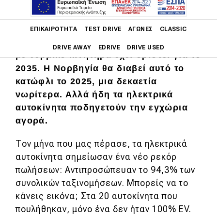
Main navigation
Ο πανευρωπαϊκός στόχος
ΕΠΙΚΑΙΡΌΤΗΤΑ
TEST DRIVE
ΑΓΏΝΕΣ
CLASSIC
απαγόρευσης πώλησης των μοντέλων
DRIVE AWAY
EDRIVE
DRIVE USED
με θερμικό κινητήρα έχει οριστεί για το
2035. Η Νορβηγία θα διαβεί αυτό το
Main navigation
Επικαιρότητα
κατώφλι το 2025, μια δεκαετία
νωρίτερα. Αλλά ήδη τα ηλεκτρικά
Νέα μοντέλα
αυτοκίνητα ποδηγετούν την εγχώρια
αγορά.
Πρωτότυπα
Ελλάδα
Τον μήνα που μας πέρασε, τα ηλεκτρικά
αυτοκίνητα σημείωσαν ένα νέο ρεκόρ
Κόσμος
πωλήσεων: Αντιπροσώπευαν το 94,3% των
Τεχνολογία
συνολικών ταξινομήσεων. Μπορείς να το
Ασφάλεια
κάνεις εικόνα; Στα 20 αυτοκίνητα που
πουλήθηκαν, μόνο ένα δεν ήταν 100% EV.
Αγορά