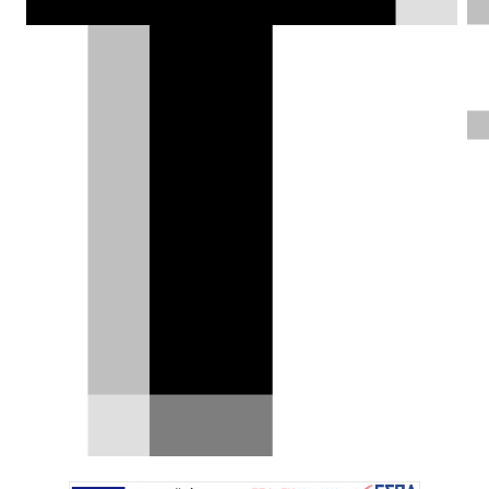
ηλεκτρικά αυτοκίνητα σκαρφάλωσαν
στο 94,3% των νέων ταξινομήσεων.
Δημήτρης Σαμπαζιώτης |
06.09.2024