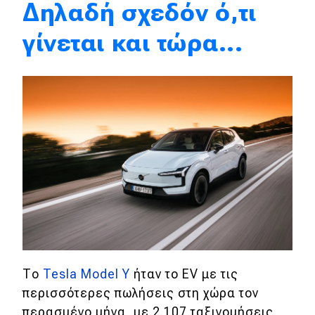
Δηλαδή σχεδόν ό,τι
Eco
γίνεται και τώρα...
Νέα
Τεχνολογία
Mobility
Σταθμοί φόρτισης
Classic
Νέα
Παρουσιάσεις
Το
Tesla Model Y
ήταν το EV με τις
περισσότερες πωλήσεις στη χώρα τον
DRIVE Away
περασμένο μήνα, με 2.107 ταξινομήσεις,