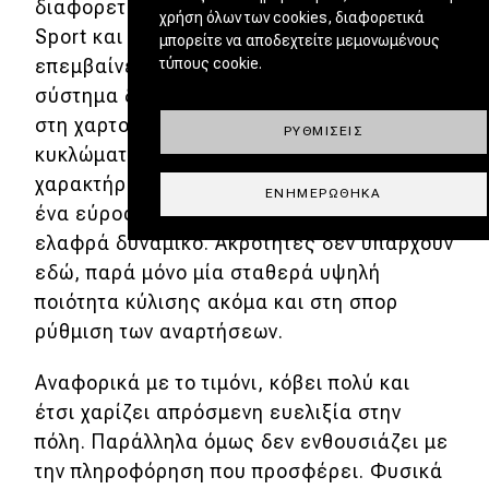
διαφορετικά προγράμματα: Eco, Normal,
χρήση όλων των cookies, διαφορετικά
Sport και Individual. Καθένα εξ αυτών
μπορείτε να αποδεχτείτε μεμονωμένους
τύπους cookie.
επεμβαίνει σε διάφορα πεδία, όπως στο
σύστημα διεύθυνσης, στα αμορτισέρ και
στη χαρτογράφηση του ηλεκτρικού
ΡΥΘΜΊΣΕΙΣ
κυκλώματος, μεταβάλλοντας έτσι τον
χαρακτήρα του αυτοκινήτου. Υπολογίστε
ΕΝΗΜΕΡΏΘΗΚΑ
ένα εύρος από πολύ άνετο/αποδοτικό έως
ελαφρά δυναμικό. Ακρότητες δεν υπάρχουν
εδώ, παρά μόνο μία σταθερά υψηλή
ποιότητα κύλισης ακόμα και στη σπορ
ρύθμιση των αναρτήσεων.
Αναφορικά με το τιμόνι, κόβει πολύ και
έτσι χαρίζει απρόσμενη ευελιξία στην
πόλη. Παράλληλα όμως δεν ενθουσιάζει με
την πληροφόρηση που προσφέρει. Φυσικά