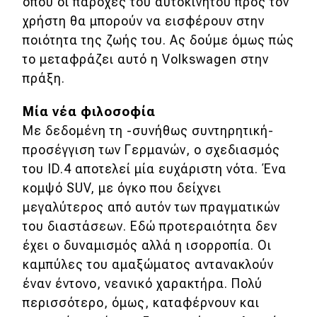
όπου οι παροχές του αυτοκινήτου προς τον
χρήστη θα μπορούν να εισφέρουν στην
Αποστολή
ποιότητα της ζωής του. Ας δούμε όμως πώς
Συγκρίνουμε
το μεταφράζει αυτό η Volkswagen στην
πράξη.
Αγώνες
Μία νέα φιλοσοφία
Με δεδομένη τη -συνήθως συντηρητική-
Formula 1
προσέγγιση των Γερμανών, ο σχεδιασμός
WRC
του ID.4 αποτελεί μία ευχάριστη νότα. Ένα
Motorsport
κομψό SUV, με όγκο που δείχνει
μεγαλύτερος από αυτόν των πραγματικών
του διαστάσεων. Εδώ προτεραιότητα δεν
Eco
έχει ο δυναμισμός αλλά η ισορροπία. Οι
καμπύλες του αμαξώματος αντανακλούν
Νέα
έναν έντονο, νεανικό χαρακτήρα. Πολύ
Τεχνολογία
περισσότερο, όμως, καταφέρνουν και