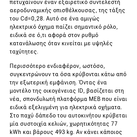
πετυχαίνουν έναν εξαιρετικό συντελεστή
Mobility
αεροδυναμικής οπισθέλκουσας, της τάξης
Σταθμοί φόρτισης
του Cd=0,28. Αυτό σε ένα αμιγώς
ηλεκτρικό όχημα παίζει σημαντικό ρόλο,
ειδικά σε ό,τι αφορά στον ρυθμό
Classic
κατανάλωσης όταν κινείται με υψηλές
ταχύτητες.
Νέα
Παρουσιάσεις
Περισσότερο ενδιαφέρον, ωστόσο,
συγκεντρώνουν τα όσα κρύβονται κάτω από
την εξωτερική εμφάνιση. Όντας ένα
DRIVE Away
μοντέλο της οικογένειας ID, βασίζεται στη
νέα, σπονδυλωτή πλατφόρμα ΜΕΒ που είναι
MOTO
ειδικά εξελιγμένη για ηλεκτρικά οχήματα.
Στο παχύ δάπεδο του αυτοκινήτου κρύβεται
Μεταχειρισμένο
μία συστοιχία κελιών, χωρητικότητας 77
kWh και βάρους 493 kg. Αν κάνει κάποιος
Οδηγός αγοράς