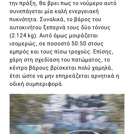
την πράξη, θα βρει πως το νούμερο αυτό
Συμβουλές
συνεπάγεται μία καλή ενεργειακή
πυκνότητα. Συνολικά, το βάρος του
αυτοκινήτου ξεπερνά τους δύο τόνους
Χρηστικά
(2.124 kg). Αυτό όμως μοιράζεται
Συμβουλές
ισομερώς, σε ποσοστό 50:50 στους
εμπρός και τους πίσω τροχούς. Επίσης,
ΚΤΕΟ
χάρη στη σχεδίαση του πατώματος, το
Οδική βοήθεια
κέντρο βάρους βρίσκεται πολύ χαμηλά,
έτσι ώστε να μην επηρεάζεται αρνητικά η
οδική συμπεριφορά.
eDRIVE
DRIVE USED