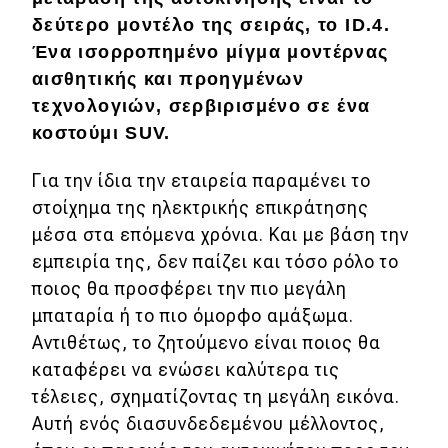
Επικαιρότητα
δεύτερο μοντέλο της σειράς, το ID.4.
Ένα ισορροπημένο μίγμα μοντέρνας
Νέα μοντέλα
αισθητικής και προηγμένων
Πρωτότυπα
τεχνολογιών, σερβιρισμένο σε ένα
Ελλάδα
κοστούμι SUV.
Κόσμος
Για την ίδια την εταιρεία παραμένει το
Τεχνολογία
στοίχημα της ηλεκτρικής επικράτησης
μέσα στα επόμενα χρόνια. Και με βάση την
Ασφάλεια
εμπειρία της, δεν παίζει και τόσο ρόλο το
Αγορά
ποιος θα προσφέρει την πιο μεγάλη
μπαταρία ή το πιο όμορφο αμάξωμα.
Απόψεις
Αντιθέτως, το ζητούμενο είναι ποιος θα
καταφέρει να ενώσει καλύτερα τις
Test Drive
τέλειες, σχηματίζοντας τη μεγάλη εικόνα.
Αυτή ενός διασυνδεδεμένου μέλλοντος,
Δοκιμή