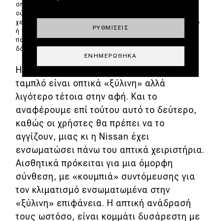
από τα χειριστήρια απτικής ανάδρασης που δεν είναι
ούτε πραγματικά κουμπιά ούτε πραγματικά ψηφιακά
χειριστήρια. Και σε ξενίζει που ελέγχεις τον κλιματισμό
ΡΥΘΜΊΣΕΙΣ
ή τη λειτουργία του e-pedal (κεντρική κονσόλα),
πατώντας πάνω στο «ξύλο» που σου αποκρίνεται με
δόνηση.
ΕΝΗΜΕΡΏΘΗΚΑ
Η απομίμηση ξύλου που διασχίζει το
ταμπλό είναι οπτικά «ξύλινη» αλλά
λιγότερο τέτοια στην αφή. Και το
αναφέρουμε επί τούτου αυτό το δεύτερο,
καθώς οι χρήστες θα πρέπει να το
αγγίζουν, μιας κι η Nissan έχει
ενσωματώσει πάνω του απτικά χειριστήρια.
Αισθητικά πρόκειται για μια όμορφη
σύνθεση, με «κουμπιά» συντόμευσης για
τον κλιματισμό ενσωματωμένα στην
«ξύλινη» επιφάνεια. Η απτική ανάδρασή
τους ωστόσο, είναι κομμάτι δυσάρεστη με