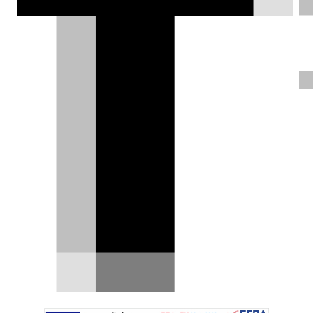
ΦΩΤΟΓΡΑΦΙΕΣ
Γιάννης Κουτσουφλάκης |
21.06.2024
Test drive: Nissan Ariya
87 kWh 2WD, ποιο WLTP;