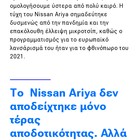
ομολογήσουμε ύστερα από πολύ καιρό. Η
Απόψεις
τύχη του Nissan Ariya σημαδεύτηκε
δυσμενώς από την πανδημία και την
επακόλουθη έλλειψη μικροτσίπ, καθώς ο
Test Drive
προγραμματισμός για το ευρωπαϊκό
Δοκιμή
λανσάρισμά του ήταν για το φθινόπωρο του
2021.
Αποστολή
Συγκρίνουμε
Το Nissan Ariya δεν
Αγώνες
αποδείχτηκε μόνο
Formula 1
τέρας
WRC
αποδοτικότητας. Αλλά
Motorsport