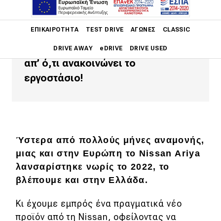
Το Nissan Ariya που δοκιμάσαμε,
στη δικίνητη έκδοση με τη μεγάλη
Main navigation
ΕΠΙΚΑΙΡΌΤΗΤΑ
TEST DRIVE
ΑΓΏΝΕΣ
CLASSIC
μπαταρία, είναι το πρώτο ηλεκτρικό
που έκαψε στα χέρια μας λιγότερο
DRIVE AWAY
eDRIVE
DRIVE USED
απ’ ό,τι ανακοινώνει το
Main navigation
εργοστάσιο!
Επικαιρότητα
Νέα μοντέλα
Πρωτότυπα
Ύστερα από πολλούς μήνες αναμονής,
Ελλάδα
μιας και στην Ευρώπη το Nissan Ariya
Κόσμος
λανσαρίστηκε νωρίς το 2022, το
βλέπουμε και στην Ελλάδα.
Τεχνολογία
Ασφάλεια
Κι έχουμε εμπρός ένα πραγματικά νέο
προϊόν από τη Nissan, οφείλοντας να
Αγορά