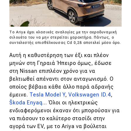
MOTO
Μεταχειρισμένο
Το Ariya έχει κλασικές αναλογίες με την αεροδυναμική
σιλουέτα του να μην στερείται χαρακτήρα. Πάντως, ο
Οδηγός αγοράς
συντελεστής οπισθέλκουσας Cd 0,28 αποτελεί μέσο όρο.
Συμβουλές
Αυτή η καθυστέρηση των έξι και πλέον
μηνών στη Γηραιά Ήπειρο όμως, έδωσε
στη Nissan επιπλέον χρόνο για να
Χρηστικά
βελτιωθεί απέναντι στον ανταγωνισμό. Ο
οποίος βέβαια κάθε άλλο παρά αδρανής
Συμβουλές
έμεινε.
Tesla Model Y
,
Volkswagen ID.4
,
ΚΤΕΟ
Škoda Enyaq
… Όλοι οι ηλεκτρικώς
ενδιαφερόμενοι έκαναν ότι μπορούσαν για
Οδική βοήθεια
να πιάσουν το καλύτερο στασίδι στην
αγορά των EV, με το Ariya να βούλεται