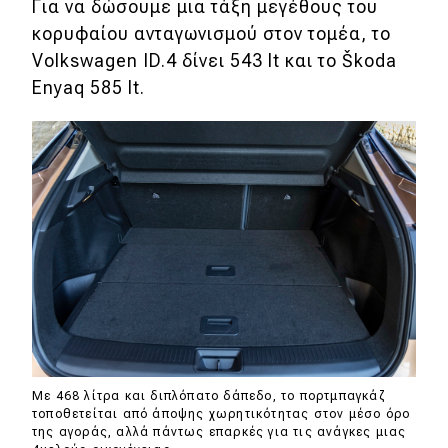
Για να δώσουμε μια τάξη μεγέθους του
κορυφαίου ανταγωνισμού στον τομέα, το
Volkswagen ID.4 δίνει 543 lt και το Škoda
Enyaq 585 lt.
Με 468 λίτρα και διπλόπατο δάπεδο, το πορτμπαγκάζ
τοποθετείται από άποψης χωρητικότητας στον μέσο όρο
της αγοράς, αλλά πάντως επαρκές για τις ανάγκες μιας