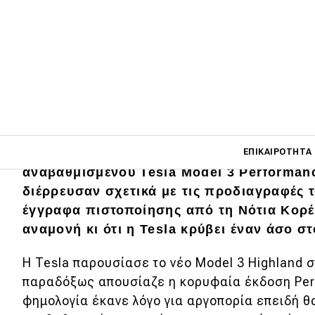
Main navigati
Ενώ περιμένουμε την επίσημη κυκλοφορί
ΕΠΙΚΑΙΡΌΤΗΤΑ
αναβαθμισμένου Tesla Model 3 Performanc
διέρρευσαν σχετικά με τις προδιαγραφές 
έγγραφα πιστοποίησης από τη Νότια Κορέα.
Main navigation
Επικαιρότητα
αναμονή κι ότι η Tesla κρύβει έναν άσο στ
Νέα μοντέλα
Η Tesla παρουσίασε το νέο Model 3 Highland σ
Πρωτότυπα
παραδόξως απουσίαζε η κορυφαία έκδοση Per
φημολογία έκανε λόγο για αργοπορία επειδή θ
Ελλάδα