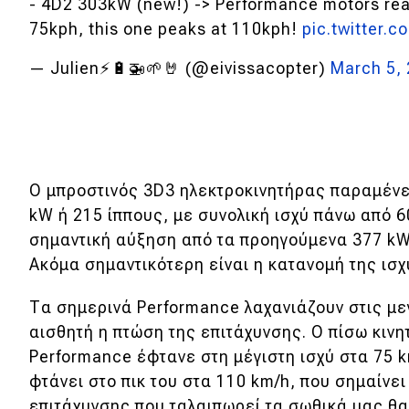
Συμβουλές
- 4D2 303kW (new!) -> Performance motors re
75kph, this one peaks at 110kph!
pic.twitter
ΚΤΕΟ
— Julien⚡🔋🚁🌱🤘 (@eivissacopter)
March 5,
Οδική βοήθεια
eDRIVE
DRIVE USED
Ο μπροστινός 3D3 ηλεκτροκινητήρας παραμένει
kW ή 215 ίππους, με συνολική ισχύ πάνω από 60
σημαντική αύξηση από τα προηγούμενα 377 kW
Ακόμα σημαντικότερη είναι η κατανομή της ισ
Τα σημερινά Performance λαχανιάζουν στις μεγ
αισθητή η πτώση της επιτάχυνσης. Ο πίσω κινη
Performance έφτανε στη μέγιστη ισχύ στα 75 k
φτάνει στο πικ του στα 110 km/h, που σημαίνει
επιτάχυνσης που ταλαιπωρεί τα σωθικά μας θα