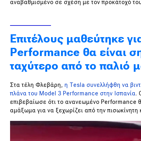
αναβαθμισμένο σε σχέση με τον προκάτοχό του
Κόσμος
Τεχνολογία
Ασφάλεια
Επιτέλους μαθεύτηκε για
Αγορά
Performance θα είναι σ
Απόψεις
ταχύτερο από το παλιό 
Test Drive
Στα τέλη Φλεβάρη,
η Tesla συνελλήφθη να βιν
πλάνα του Model 3 Performance στην Ισπανία
.
Δοκιμή
επιβεβαίωσε ότι το ανανεωμένο Performance 
Αποστολή
αμάξωμα για να ξεχωρίζει από την πισωκίνητη 
Συγκρίνουμε