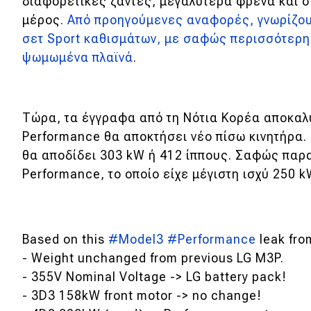
διαφορετικές ζάντες, μεγαλύτερα φρένα και σ
μέρος.
Από προηγούμενες αναφορές, γνωρίζουμε
Νέα
σετ Sport καθισμάτων, με σαφώς περισσότερη
Παρουσιάσεις
ψωμωμένα πλαϊνά
.
DRIVE Away
Τώρα, τα έγγραφα από τη Νότια Κορέα αποκαλύ
MOTO
Performance θα αποκτήσει νέο πίσω κινητήρα. 
θα αποδίδει 303 kW ή 412 ίππους. Σαφώς παρ
Μεταχειρισμένο
Performance, το οποίο είχε μέγιστη ισχύ 250 
Οδηγός αγοράς
Συμβουλές
Based on this
#Model3
#Performance
leak fro
- Weight unchanged from previous LG M3P.
- 355V Nominal Voltage -> LG battery pack!
Χρηστικά
- 3D3 158kW front motor -> no change!