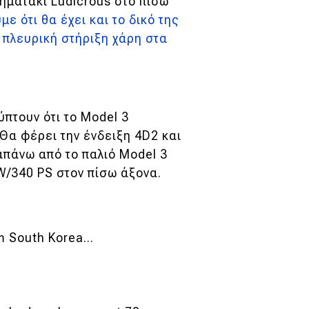
ηματάκι Ludicrous στο πίσω
 ότι θα έχει και το δικό της
 πλευρική στήριξη χάρη στα
πτουν ότι το Model 3
Θα φέρει την ένδειξη 4D2 και
απάνω από το παλιό Model 3
kW/340 PS στον πίσω άξονα.
m South Korea...