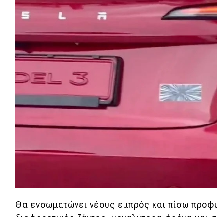
Αγώνες
Formula 1
WRC
Motorsport
Eco
Νέα
Τεχνολογία
Mobility
Σταθμοί φόρτισης
Θα ενσωματώνει νέους εμπρός και πίσω προφ
Classic