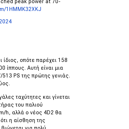
ached peak power at 70-
.com/1HMMK32XKJ
 2024
 ίδιος, οπότε παρέχει 158
0 ίππους. Αυτή είναι μια
/513 PS της πρώτης γενιάς.
χύος.
άλες ταχύτητες και γίνεται
τήρας του παλιού
m/h, αλλά ο νέος 4D2 θα
 ότι η αίσθηση της
 βιώνεται για πολύ