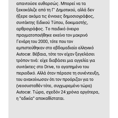
απαντούσε ευθαρσώς. Μπορεί να τα
ξεκοκάλιζε από τη Γ' Δημοτικού, αλλά δεν
ήξερε ακόμα τις έννοιες δημοσιογράφος,
συντάκτης Ειδικού Τύπου, δοκιμαστής,
αρθρογράφος. Το παιδικό όνειρο
πραγματοποιήθηκε εκείνο τον μακρινό
Γενάρη του 2000, τότε που τον
εμπιστεύθηκαν στο εβδομαδιαίο ελληνικό
Autocar. Βέβαια, τότε τον είχαν ξεγελάσει
τρόπον τινά: είχε διαβάσει μια αγγελία για
συντάκτες στο Drive, το αγαπημένο του
περιοδικό. Αλλά όταν πέρασε τη συνέντευξη,
του ανακοίνωσαν ότι τον προόριζαν για το
(νεοσυσταθέν τότε, συγχωρεμένο τώρα)
Autocar. Τώρα, σχεδόν 24 χρόνια αργότερα,
η "αδικία" αποκαθίσταται.