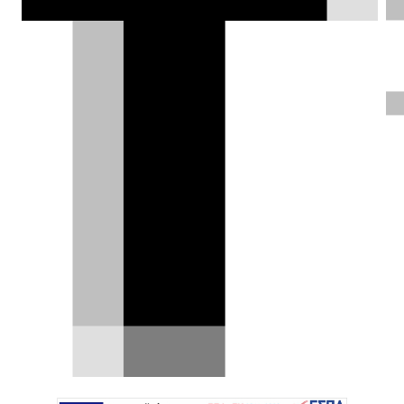
Gyesera έχει να ανέβει έναν Γολγοθά
πωλήσεων.
Δημήτρης Σαμπαζιώτης |
04.03.2024
ΦΩΤΟΓΡΑΦΙΕΣ