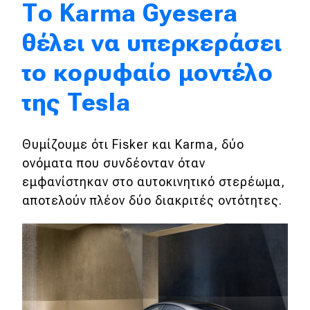
Το Karma Gyesera
Απόψεις
θέλει να υπερκεράσει
το κορυφαίο μοντέλο
Test Drive
της Tesla
Δοκιμή
Αποστολή
Θυμίζουμε ότι Fisker και Karma, δύο
Συγκρίνουμε
ονόματα που συνδέονταν όταν
εμφανίστηκαν στο αυτοκινητικό στερέωμα,
αποτελούν πλέον δύο διακριτές οντότητες.
Αγώνες
Formula 1
WRC
Motorsport