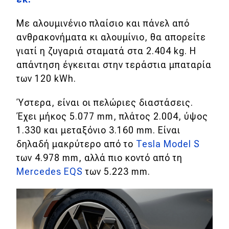
MOTO
Με αλουμινένιο πλαίσιο και πάνελ από
ανθρακονήματα κι αλουμίνιο, θα απορείτε
Μεταχειρισμένο
γιατί η ζυγαριά σταματά στα 2.404 kg. Η
απάντηση έγκειται στην τεράστια μπαταρία
Οδηγός αγοράς
των 120 kWh.
Συμβουλές
Ύστερα, είναι οι πελώριες διαστάσεις.
Έχει μήκος 5.077 mm, πλάτος 2.004, ύψος
1.330 και μεταξόνιο 3.160 mm. Είναι
Χρηστικά
δηλαδή μακρύτερο από το
Tesla Model S
Συμβουλές
των 4.978 mm, αλλά πιο κοντό από τη
Mercedes EQS
των 5.223 mm.
ΚΤΕΟ
Οδική βοήθεια