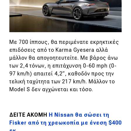
Eco
Νέα
Τεχνολογία
Με 700 ίππους, θα περιμένατε εκρηκτικές
επιδόσεις από το Karma Gyesera αλλά
Mobility
μάλλον θα απογοητευτείτε. Με βάρος άνω
Σταθμοί φόρτισης
των 2,4 τόνων, η επιτάχυνση 0-60 mph (0-
97 km/h) απαιτεί 4,2
”,
καθοδόν προς την
τελική ταχύτητα των 217 km/h. Μάλλον το
Classic
Model S δεν αγχώνεται και τόσο.
Νέα
Παρουσιάσεις
ΔΕΙΤΕ ΑΚΟΜΗ
Η Nissan θα σώσει τη
Fisker από τη χρεωκοπία με ένεση $400
DRIVE Away
εκ.