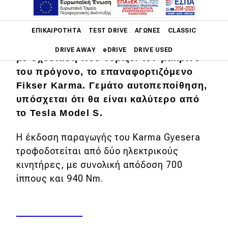
Main navigation
Το Karma Gyesera αποτελεί το πρώτο
ΕΠΙΚΑΙΡΌΤΗΤΑ
TEST DRIVE
ΑΓΏΝΕΣ
CLASSIC
αμιγώς ηλεκτρικό σεντάν της φίρμας,
DRIVE AWAY
eDRIVE
DRIVE USED
με σχεδίαση που θυμίζει τον μακρινό
του πρόγονο, το επαναφορτιζόμενο
Main navigation
Επικαιρότητα
Fikser Karma. Γεμάτο αυτοπεποίθηση,
υπόσχεται ότι θα είναι καλύτερο από
Νέα μοντέλα
το Tesla Model S.
Πρωτότυπα
Η έκδοση παραγωγής του Karma Gyesera
Ελλάδα
τροφοδοτείται από δύο ηλεκτρικούς
κινητήρες, με συνολική απόδοση 700
Κόσμος
ίππους και 940 Nm.
Τεχνολογία
Ασφάλεια
Αγορά