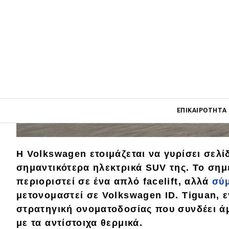
Main navigati
ΕΠΙΚΑΙΡΌΤΗΤΑ
Main navigation
Η Volkswagen ετοιμάζεται να γυρίσει σελί
Επικαιρότητα
σημαντικότερα ηλεκτρικά SUV της. Το ση
περιοριστεί σε ένα απλό facelift, αλλά
σύ
Νέα μοντέλα
μετονομαστεί σε Volkswagen ID. Tiguan, ε
Πρωτότυπα
στρατηγική ονοματοδοσίας που συνδέει ά
με τα αντίστοιχα θερμικά.
Ελλάδα