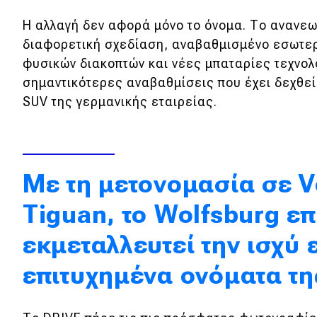
Κόσμος
Η αλλαγή δεν αφορά μόνο το όνομα. Το ανανε
διαφορετική σχεδίαση, αναβαθμισμένο εσωτερ
Τεχνολογία
φυσικών διακοπτών και νέες μπαταρίες τεχνολο
Ασφάλεια
σημαντικότερες αναβαθμίσεις που έχει δεχθεί
Αγορά
SUV της γερμανικής εταιρείας.
Απόψεις
Με τη μετονομασία σε V
Test Drive
Tiguan, το Wolfsburg επ
Δοκιμή
εκμεταλλευτεί την ισχύ 
Αποστολή
Συγκρίνουμε
επιτυχημένα ονόματα τη