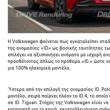
Νέα
Παρουσιάσεις
DRIVE Away
Η Volkswagen φαίνεται πως εγκαταλείπει σταδ
MOTO
της ονομασίας «ID» ως βασικής ταυτότητας των
επιλέγει να αξιοποιήσει ονόματα με ισχυρή αν
Μεταχειρισμένο
προσθέτοντας απλώς το πρόθεμα «ID.» ώστε να
για 100% ηλεκτρικά μοντέλα.
Οδηγός αγοράς
Συμβουλές
Ύστερα από την επιλογή της ονομασίας ID. Polo
μοντέλο, σειρά παίρνει πλέον το ID.4, το οποί
Χρηστικά
σε ID. Tiguan. Στόχος της Volkswagen είναι να 
κατανοητή για το κοινό, εκμεταλλευόμενη ονό