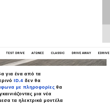
on
TEST DRIVE
ΑΓΏΝΕΣ
CLASSIC
DRIVE AWAY
EDRIVE
δα για ένα από τα
μερινό
ID.4
δεν θα
μφωνα με πληροφορίες
θα
γκαινιάζοντας μια νέα
μεσα τα ηλεκτρικά μοντέλα