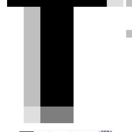
δημιουργεί αποκλειστικές ψηφιακές
απεικονίσεις του μοντέλου παραγωγής.
Το B-SUV των 4 μέτρων θα στοχεύσει
ευθέως το Suzuki Jimny, με θερμικές
και ηλεκτρικές εκδόσεις.
Δημήτρης Βαμβακίδης |
30.05.2026