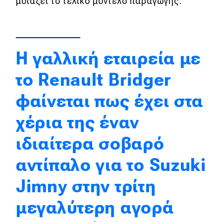
μοιάζει το τελικό μοντέλο παραγωγής.
Απόψεις
Test Drive
H γαλλική εταιρεία με
το Renault Bridger
Δοκιμή
Αποστολή
φαίνεται πως έχει στα
Συγκρίνουμε
χέρια της έναν
ιδιαίτερα σοβαρό
Αγώνες
αντίπαλο για το Suzuki
Formula 1
Jimny στην τρίτη
WRC
μεγαλύτερη αγορά
Motorsport