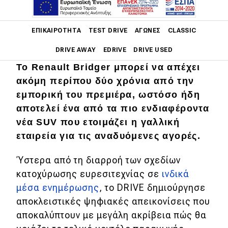
ΦΩΤΟΓΡΑΦΙΕΣ
Main navigation
ΕΠΙΚΑΙΡΌΤΗΤΑ
TEST DRIVE
ΑΓΏΝΕΣ
CLASSIC
DRIVE AWAY
EDRIVE
DRIVE USED
Το Renault Bridger μπορεί να απέχει
Main navigation
ακόμη περίπου δύο χρόνια από την
Επικαιρότητα
εμπορική του πρεμιέρα, ωστόσο ήδη
Νέα μοντέλα
αποτελεί ένα από τα πιο ενδιαφέροντα
νέα SUV που ετοιμάζει η γαλλική
Πρωτότυπα
εταιρεία για τις αναδυόμενες αγορές.
Ελλάδα
Ύστερα από τη διαρροή των σχεδίων
Κόσμος
κατοχύρωσης ευρεσιτεχνίας σε
ινδικά
Τεχνολογία
μέσα ενημέρωσης
, το DRIVE δημιούργησε
αποκλειστικές ψηφιακές απεικονίσεις που
Ασφάλεια
αποκαλύπτουν με μεγάλη ακρίβεια πώς θα
Αγορά