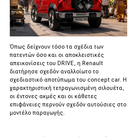
MOTO
Μεταχειρισμένο
Οδηγός αγοράς
Όπως δείχνουν τόσο τα σχέδια των
πατεντών όσο και οι αποκλειστικές
Συμβουλές
απεικονίσεις του DRIVE, η Renault
διατήρησε σχεδόν αναλλοίωτο το
Χρηστικά
σχεδιαστικό αποτύπωμα του concept car. Η
χαρακτηριστική τετραγωνισμένη σιλουέτα,
Συμβουλές
οι έντονες ακμές και οι κάθετες
ΚΤΕΟ
επιφάνειες περνούν σχεδόν αυτούσιες στο
μοντέλο παραγωγής.
Οδική βοήθεια