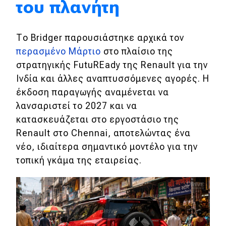
του πλανήτη
Eco
Το Bridger παρουσιάστηκε αρχικά τον
Νέα
περασμένο Μάρτιο
στο πλαίσιο της
στρατηγικής FutuREady της Renault για την
Τεχνολογία
Ινδία και άλλες αναπτυσσόμενες αγορές. Η
Mobility
έκδοση παραγωγής αναμένεται να
Σταθμοί φόρτισης
λανσαριστεί το 2027 και να
κατασκευάζεται στο εργοστάσιο της
Renault στο Chennai, αποτελώντας ένα
Classic
νέο, ιδιαίτερα σημαντικό μοντέλο για την
τοπική γκάμα της εταιρείας.
Νέα
Παρουσιάσεις
DRIVE Away