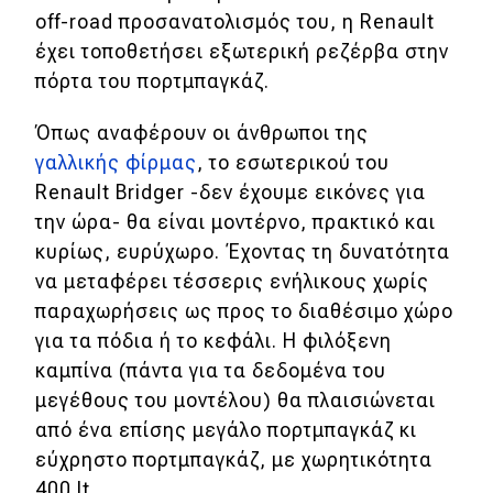
off-road προσανατολισμός του, η Renault
MOTO
έχει τοποθετήσει εξωτερική ρεζέρβα στην
πόρτα του πορτμπαγκάζ.
Μεταχειρισμένο
Όπως αναφέρουν οι άνθρωποι της
Οδηγός αγοράς
γαλλικής φίρμας
, το εσωτερικού του
Renault Bridger -δεν έχουμε εικόνες για
Συμβουλές
την ώρα- θα είναι μοντέρνο, πρακτικό και
κυρίως, ευρύχωρο. Έχοντας τη δυνατότητα
Χρηστικά
να μεταφέρει τέσσερις ενήλικους χωρίς
παραχωρήσεις ως προς το διαθέσιμο χώρο
Συμβουλές
για τα πόδια ή το κεφάλι. Η φιλόξενη
καμπίνα (πάντα για τα δεδομένα του
ΚΤΕΟ
μεγέθους του μοντέλου) θα πλαισιώνεται
Οδική βοήθεια
από ένα επίσης μεγάλο πορτμπαγκάζ κι
εύχρηστο πορτμπαγκάζ, με χωρητικότητα
400 lt.