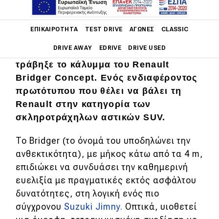
Main navigation
Μετά την
αποκάλυψη του Dacia Striker
,
ΕΠΙΚΑΙΡΌΤΗΤΑ
TEST DRIVE
ΑΓΏΝΕΣ
CLASSIC
το Groupe Renault, στο πλαίσιο του
DRIVE AWAY
EDRIVE
DRIVE USED
στρατηγικού πλάνου futuREady,
τράβηξε το κάλυμμα του Renault
Main navigation
Bridger Concept. Ενός ενδιαφέροντος
Επικαιρότητα
πρωτότυπου που θέλει να βάλει τη
Νέα μοντέλα
Renault στην κατηγορία των
σκληροτράχηλων αστικών SUV.
Πρωτότυπα
To Bridger (το όνομά του υποδηλώνει την
Ελλάδα
ανθεκτικότητα), με μήκος κάτω από τα 4 m,
Κόσμος
επιδιώκει να συνδυάσει την καθημερινή
Τεχνολογία
ευελιξία με πραγματικές εκτός ασφάλτου
δυνατότητες, στη λογική ενός πιο
Ασφάλεια
σύγχρονου
Suzuki Jimny.
Οπτικά, υιοθετεί
Αγορά