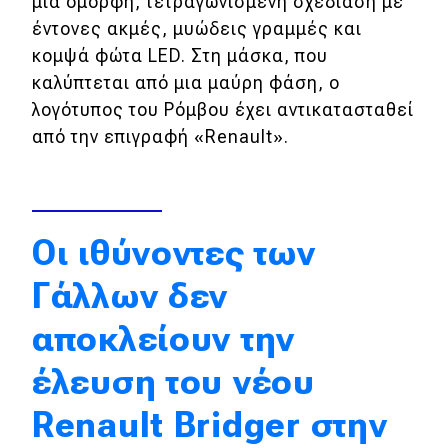
μια όμορφη, τετραγωνισμένη σχεδίαση με
έντονες ακμές, μυώδεις γραμμές και
Απόψεις
κομψά φώτα LED. Στη μάσκα, που
καλύπτεται από μια μαύρη φάση, ο
Test Drive
λογότυπος του Ρόμβου έχει αντικατασταθεί
από την επιγραφή «Renault».
Δοκιμή
Αποστολή
Συγκρίνουμε
Oι ιθύνοντες των
Γάλλων δεν
Αγώνες
αποκλείουν την
Formula 1
έλευση του νέου
WRC
Renault Bridger στην
Motorsport