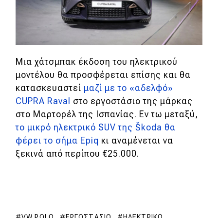
Μια χάτσμπακ έκδοση του ηλεκτρικού
μοντέλου θα προσφέρεται επίσης και θα
κατασκευαστεί
μαζί με το «αδελφό»
CUPRA Raval
στο εργοστάσιο της μάρκας
στο Μαρτορέλ της Ισπανίας. Εν τω μεταξύ,
το μικρό ηλεκτρικό SUV της Škoda θα
φέρει το σήμα Epiq
κι αναμένεται να
ξεκινά από περίπου €25.000.
VW POLO
ΕΡΓΟΣΤΆΣΙΟ
ΗΛΕΚΤΡΙΚΌ