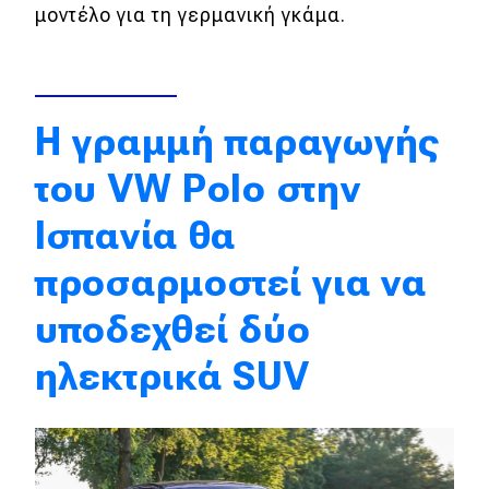
μοντέλο για τη γερμανική γκάμα.
Απόψεις
Test Drive
H γραμμή παραγωγής
Δοκιμή
του VW Polo στην
Αποστολή
Ισπανία θα
Συγκρίνουμε
προσαρμοστεί για να
υποδεχθεί δύο
Αγώνες
ηλεκτρικά SUV
Formula 1
WRC
Motorsport