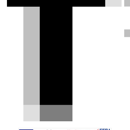
στη Kariega στη Νότια Αφρική.
Δημήτρης Σαμπαζιώτης |
23.09.2024