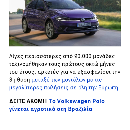
Eco
Νέα
Τεχνολογία
Mobility
Λίγες περισσότερες από 90.000 μονάδες
Σταθμοί φόρτισης
ταξινομήθηκαν τους πρώτους οκτώ μήνες
του έτους, αρκετές για να εξασφαλίσει την
8η θέση
μεταξύ των μοντέλων με τις
Classic
μεγαλύτερες πωλήσεις σε όλη την Ευρώπη
.
Νέα
ΔΕΙΤΕ ΑΚΟΜΗ
Το Volkswagen Polo
Παρουσιάσεις
γίνεται αγροτικό στη Βραζιλία
DRIVE Away