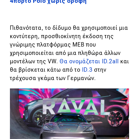
4πορτο Polo χωρίς οροφή
Πιθανότατα, το δίδυμο θα χρησιμοποιεί μια
κοντύτερη, προσθιοκίνητη έκδοση της
γνώριμης πλατφόρμας MEB που
χρησιμοποιείται από μια πληθώρα άλλων
μοντέλων της VW.
Θα ονομάζεται ID.2all
και
θα βρίσκεται κάτω από το
ID.3
στην
τρέχουσα γκάμα των Γερμανών.