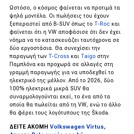
eDRIVE
Ωστόσο, ο κόσμος φαίνεται να προτιμά τα
ψηλά μοντέλα. Οι πωλήσεις του έχουν
DRIVE USED
ξεπεραστεί από B-SUV όπως το
T-Roc
και
φαίνεται ότι η VW αποφάσισε ότι δεν έχει
νόημα να το κατασκευάζει ταυτόχρονα σε
δύο εργοστάσια.
Θα συνεχίσει την
παραγωγή των
T-Cross
και
Taigo
στην
Παμπλόνα και προχωρά σε αλλαγές στη
γραμμή παραγωγής για να υποδεχθεί το
ηλεκτρικό της μέλλον. Από το 2026, δύο
100% ηλεκτρικά μικρά SUV θα
συναρμολογούνται εκεί, το ένα από τα
οποία θα πωλείται από τη VW, ενώ το άλλο
θα φέρει τους λογότυπους της Škoda.
ΔΕΙΤΕ ΑΚΟΜΗ
Volkswagen Virtus,