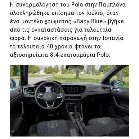
Η συναρμολόγηση του Polo στην Παμπλόνα
ολοκληρώθηκε επίσημα τον Ιούλιο, όταν
MOTO
ένα μοντέλο χρώματος «Baby Blue» βγήκε
από τις εγκαταστάσεις για τελευταία
Μεταχειρισμένο
φορά. Η συνολική παραγωγή στην Ισπανία
Οδηγός αγοράς
τα τελευταία 40 χρόνια φτάνει τα
αξιοσημείωτα 8,4 εκατομμύρια Polo.
Συμβουλές
Χρηστικά
Συμβουλές
ΚΤΕΟ
Οδική βοήθεια