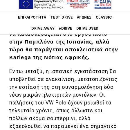
Μετά από 40 χρόνια, η παραγωγή του
Main navigation
ΕΠΙΚΑΙΡΌΤΗΤΑ
TEST DRIVE
ΑΓΏΝΕΣ
CLASSIC
VW Polo έπαυσε στην ευρωπαϊκή
ήπειρο. Το δημοφιλές μικρό ξεκίνησε
DRIVE AWAY
eDRIVE
DRIVE USED
να κατασκευάζεται στο εργοστάσιο
στην Παμπλόνα της Ισπανίας, αλλά
Main navigation
Επικαιρότητα
τώρα θα παράγεται αποκλειστικά στην
Kariega της Νότιας Αφρικής.
Νέα μοντέλα
Εν τω μεταξύ, η ισπανική εγκατάσταση θα
Πρωτότυπα
υποβληθεί σε ανακαίνιση, μετατοπίζοντας
Ελλάδα
την εστίασή της στη συναρμολόγηση δύο
νέων μικρών ηλεκτρικών μοντέλων. Οι
Κόσμος
πωλήσεις του VW Polo έχουν μειωθεί τα
Τεχνολογία
τελευταία χρόνια, όπως άλλωστε και
Ασφάλεια
πολλών ακόμα σουπερμίνι, αλλά
εξακολουθεί να παραμένει ένα σημαντικό
Αγορά