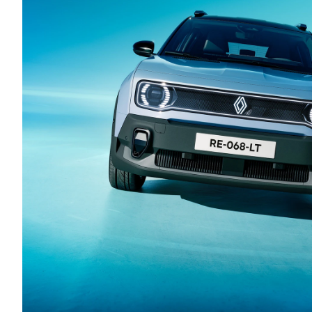
Αγώνες
Formula 1
WRC
Motorsport
Eco
Νέα
Τεχνολογία
Mobility
Σταθμοί φόρτισης
Classic