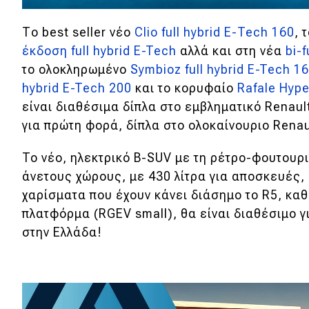
Νέα
Tο best seller νέο
Clio full hybrid Ε-Tech 160
, 
Παρουσιάσεις
έκδοση full hybrid E-Tech
αλλά και στη νέα
bi-
το ολοκληρωμένο
Symbioz full hybrid E-Tech 1
hybrid E-Tech 200
και το κορυφαίο
Rafale Hype
DRIVE Away
είναι διαθέσιμα δίπλα στο εμβληματικό Renaul
για πρώτη φορά, δίπλα στο ολοκαίνουριο Rena
MOTO
To νέο, ηλεκτρικό Β-SUV με τη ρέτρο-φουτουρι
Μεταχειρισμένο
άνετους χώρους, με 430 λίτρα για αποσκευές, 
χαρίσματα που έχουν κάνει διάσημο το R5, καθ
Οδηγός αγοράς
πλατφόρμα (RGEV small), θα είναι διαθέσιμο γι
Συμβουλές
στην Ελλάδα!
Χρηστικά