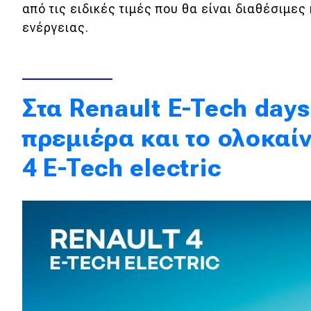
από τις ειδικές τιμές που θα είναι διαθέσιμες
Κόσμος
ενέργειας.
Τεχνολογία
Ασφάλεια
Αγορά
Στα Renault E-Tech days
Απόψεις
πρεμιέρα και το ολοκαί
4 E-Tech electric
Test Drive
Δοκιμή
Αποστολή
Συγκρίνουμε