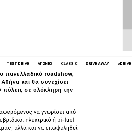
on
TEST DRIVE
ΑΓΏΝΕΣ
CLASSIC
DRIVE AWAY
eDRIVE
ο 23 Μαΐου και θα
άλο πανελλαδικό roadshow,
 Αθήνα και θα συνεχίσει
9 πόλεις σε ολόκληρη την
διαφερόμενος να γνωρίσει από
βριδικό, ηλεκτρικό ή bi-fuel
άμας, αλλά και να επωφεληθεί