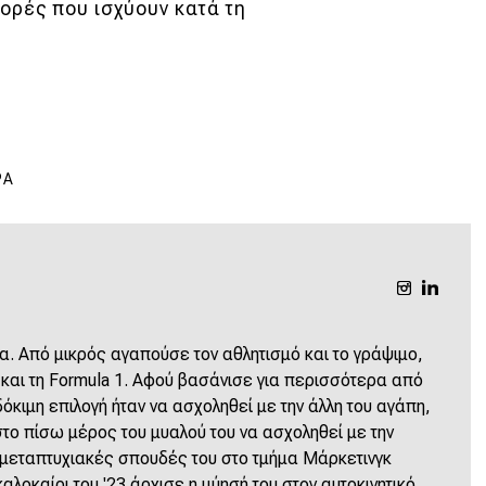
ορές που ισχύουν κατά τη
ΡΆ
α. Από μικρός αγαπούσε τον αθλητισμό και το γράψιμο,
αι τη Formula 1. Αφού βασάνισε για περισσότερα από
κιμη επιλογή ήταν να ασχοληθεί με την άλλη του αγάπη,
το πίσω μέρος του μυαλού του να ασχοληθεί με την
 μεταπτυχιακές σπουδές του στο τμήμα Μάρκετινγκ
αλοκαίρι του '23 άρχισε η μύησή του στον αυτοκινητικό