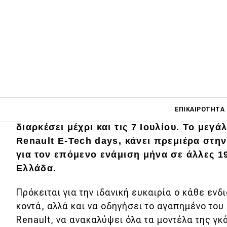
Main navigati
ΕΠΙΚΑΙΡΌΤΗΤΑ
Μια μοναδική εμπειρία ξεκινάει το Σάββατ
διαρκέσει μέχρι και τις 7 Ιουλίου. Το μεγ
Renault E-Tech days, κάνει πρεμιέρα στην
Main navigation
για τον επόμενο ενάμιση μήνα σε άλλες 1
Επικαιρότητα
Ελλάδα.
Νέα μοντέλα
Πρόκειται για την ιδανική ευκαιρία ο κάθε εν
Πρωτότυπα
κοντά, αλλά και να οδηγήσει το αγαπημένο του υ
Renault, να ανακαλύψει όλα τα μοντέλα της γκ
Ελλάδα