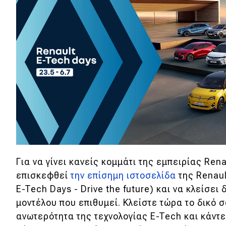
Συμβουλές
ΚΤΕΟ
Οδική βοήθεια
eDRIVE
DRIVE USED
Για να γίνει κανείς κομμάτι της εμπειρίας Ren
επισκεφθεί
την επίσημη ιστοσελίδα
της Renaul
E-Tech Days - Drive the future) και να κλείσει 
μοντέλου που επιθυμεί. Κλείστε τώρα το δικό σ
ανωτερότητα της τεχνολογίας E-Tech και κάντε