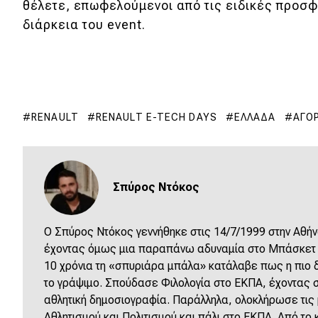
θέλετε, επωφελούμενοι από τις ειδικές προσφ
διάρκεια του event.
RENAULT
RENAULT E-TECH DAYS
ΕΛΛΆΔΑ
ΑΓΟ
Σπύρος Ντόκος
O Σπύρος Ντόκος γεννήθηκε στις 14/7/1999 στην Αθήν
έχοντας όμως μια παραπάνω αδυναμία στο Μπάσκετ κ
10 χρόνια τη «σπυριάρα μπάλα» κατάλαβε πως η πιο δό
το γράψιμο. Σπούδασε Φιλολογία στο ΕΚΠΑ, έχοντας σ
αθλητική δημοσιογραφία. Παράλληλα, ολοκλήρωσε τις
Αθλητισμού και Πολιτισμού και πάλι στο ΕΚΠΑ. Από το κ