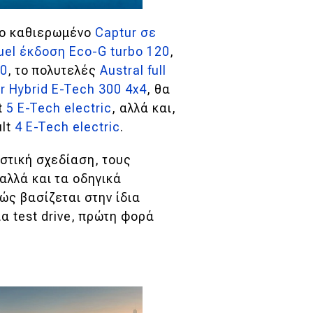
το καθιερωμένο
Captur σε
fuel έκδοση Eco-G turbo 120
,
60
, το πολυτελές
Austral full
r Hybrid E-Tech 300 4x4
, θα
t
5 E-Tech electric
, αλλά και,
ult
4 E-Tech electric
.
στική σχεδίαση, τους
αλλά και τα οδηγικά
ώς βασίζεται στην ίδια
α test drive, πρώτη φορά