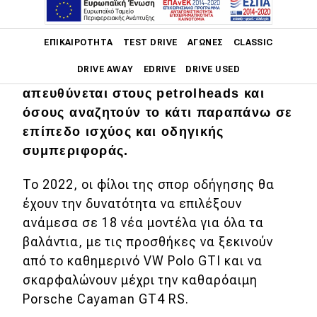
Main navigation
Παρά την κυριαρχία των SUV και των
ΕΠΙΚΑΙΡΌΤΗΤΑ
TEST DRIVE
ΑΓΏΝΕΣ
CLASSIC
ηλεκτρικών στην αγορά, υπάρχει
DRIVE AWAY
EDRIVE
DRIVE USED
ακόμα μια μερίδα αυτοκινήτων που
απευθύνεται στους petrolheads και
Main navigation
όσους αναζητούν το κάτι παραπάνω σε
Επικαιρότητα
επίπεδο ισχύος και οδηγικής
Νέα μοντέλα
συμπεριφοράς.
Πρωτότυπα
To 2022, οι φίλοι της σπορ οδήγησης θα
έχουν την δυνατότητα να επιλέξουν
Ελλάδα
ανάμεσα σε 18 νέα μοντέλα για όλα τα
Κόσμος
βαλάντια, με τις προσθήκες να ξεκινούν
Τεχνολογία
από το καθημερινό VW Polo GTI και να
σκαρφαλώνουν μέχρι την καθαρόαιμη
Ασφάλεια
Porsche Cayaman GT4 RS.
Αγορά