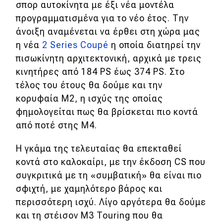
σπορ αυτοκίνητα με έξι νέα μοντέλα
προγραμματισμένα για το νέο έτος. Την
MOTO
άνοιξη αναμένεται να έρθει στη χώρα μας
η νέα
2 Series Coupé
η οποία διατηρεί την
Μεταχειρισμένο
πισωκίνητη αρχιτεκτονική, αρχικά με τρεις
Οδηγός αγοράς
κινητήρες από 184 PS έως 374 PS. Στο
τέλος του έτους θα δούμε και την
Συμβουλές
κορυφαία M2, η ισχύς της οποίας
φημολογείται πως θα βρίσκεται πιο κοντά
από ποτέ στης M4.
Χρηστικά
Η γκάμα της τελευταίας θα επεκταθεί
Συμβουλές
κοντά στο καλοκαίρι, με την έκδοση CS που
ΚΤΕΟ
συγκριτικά με τη «συμβατική» θα είναι πιο
Οδική βοήθεια
σφιχτή, με χαμηλότερο βάρος και
περισσότερη ισχύ. Λίγο αργότερα θα δούμε
και τη στέισον M3 Touring που θα