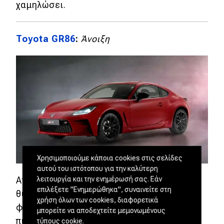
χαμηλώσει.
Toyota GR86
:
Άνοιξη
Χρησιμοποιούμε κάποια cookies στις σελίδες
αυτού του ιστότοπου για την καλύτερη
Αποτελεί την εξέλιξη της GT86 που μας
λειτουργία και την ενημέρωσή σας. Εάν
επιλέξετε "Ενημερώθηκα", συναινείτε στη
θύμισε πως η Toyota εάν θέλει μπορεί να
χρήση όλων των cookies, διαφορετικά
φτιάξει συναρπαστικά αυτοκίνητα. Το
μπορείτε να αποδεχτείτε μεμονωμένους
πισωκίνητο κουπέ παραμένει ελαφρύ και
τύπους cookie.