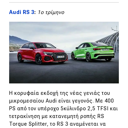
Απόψεις
Audi RS 3
:
1ο τρίμηνο
Test Drive
Δοκιμή
Αποστολή
Συγκρίνουμε
Αγώνες
Η κορυφαία εκδοχή της νέας γενιάς του
Formula 1
μικρομεσαίου Audi είναι γεγονός. Με 400
PS από τον υπέροχο 5κύλινδρο 2,5 TFSI και
WRC
τετρακίνηση με κατανεμητή ροπής RS
Motorsport
Torque Splitter, το RS 3 αναμένεται να