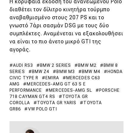
Η κορυφαία έκδοση του ανανεωμένου Polo
διαθέτει τον δίλιτρο κινητήρα τούρμπο
αναβαθμισμένο στους 207 PS και το
γνωστό 7άρι σασμάν DSG με τους δύο
συμπλέκτες. Αναμένεται να εξακολουθήσει
να είναι το πιο άνετο μικρό GTI της
αγοράς.
AUDI RS3
BMW 2 SERIES
BMW M2
BMW 8
SERIES
BMW Z4
BMW M3
BMW M4
HONDA
CIVIC TYPE R
EMIRA
MERCEDES C63
AMG
MERCEDES-AMG GT 63 S E
PERFORMANCE
MERCEDES-AMG SL
PORSCHE
718 CAYMAN GT4 RS
TOYOTA GR
COROLLA
TOYOTA GR YARIS
TOYOTA
GR86
VW POLO GTI