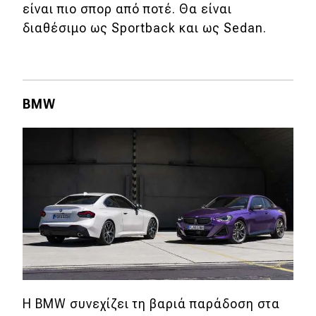
είναι πιο σπορ από ποτέ. Θα είναι
διαθέσιμο ως Sportback και ως Sedan.
Eco
Νέα
Τεχνολογία
BMW
Mobility
Σταθμοί φόρτισης
Classic
Νέα
Παρουσιάσεις
Η BMW συνεχίζει τη βαριά παράδοση στα
DRIVE Away