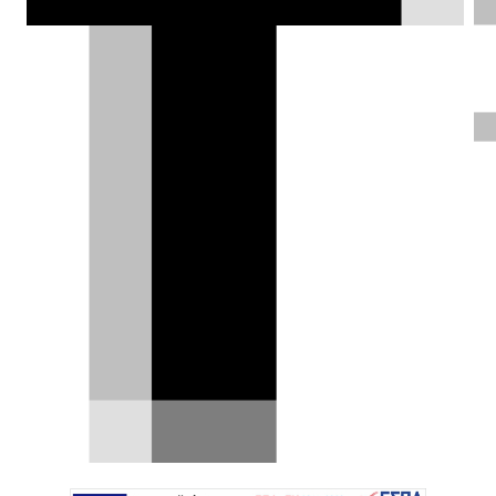
αδρεναλίνη στα ύψη.
Ηλίας Γερονικολός |
19.01.2022