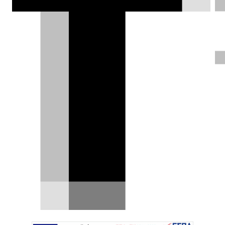
μηδενίζεται ο χρόνος αναμονής του
αγοραστή καθώς αφορά σε
ετοιμοπαράδοτα μοντέλα.
DRIVE Team |
24.06.2026