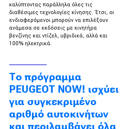
καλύπτοντας παράλληλα όλες τις
Απόψεις
διαθέσιμες τεχνολογίες κίνησης. Έτσι, οι
ενδιαφερόμενοι μπορούν να επιλέξουν
ανάμεσα σε εκδόσεις με κινητήρα
Test Drive
βενζίνης και ντίζελ, υβριδικά, αλλά και
100% ηλεκτρικά.
Δοκιμή
Αποστολή
Συγκρίνουμε
Το πρόγραμμα
PEUGEOT NOW! ισχύει
Αγώνες
για συγκεκριμένο
Formula 1
WRC
αριθμό αυτοκινήτων
Motorsport
και περιλαμβάνει όλα