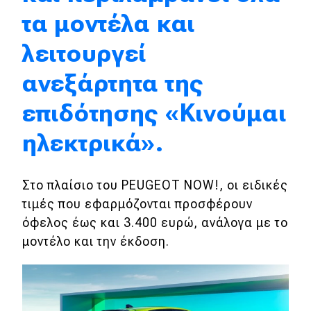
τα μοντέλα και
Eco
λειτουργεί
Νέα
ανεξάρτητα της
Τεχνολογία
επιδότησης «Κινούμαι
Mobility
ηλεκτρικά».
Σταθμοί φόρτισης
Στο πλαίσιο του PEUGEOT NOW!, οι ειδικές
Classic
τιμές που εφαρμόζονται προσφέρουν
όφελος έως και 3.400 ευρώ, ανάλογα με το
Νέα
μοντέλο και την έκδοση.
Παρουσιάσεις
DRIVE Away