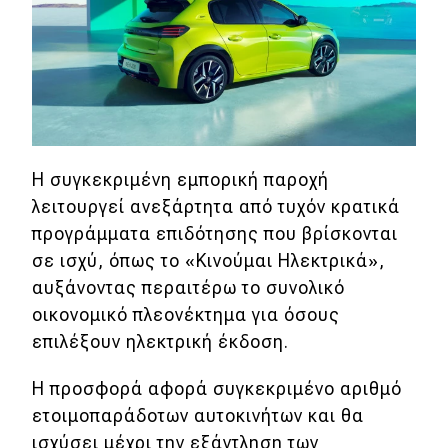
MOTO
Μεταχειρισμένο
Οδηγός αγοράς
Η συγκεκριμένη εμπορική παροχή
Συμβουλές
λειτουργεί ανεξάρτητα από τυχόν κρατικά
προγράμματα επιδότησης που βρίσκονται
Χρηστικά
σε ισχύ, όπως το «Κινούμαι Ηλεκτρικά»,
αυξάνοντας περαιτέρω το συνολικό
Συμβουλές
οικονομικό πλεονέκτημα για όσους
ΚΤΕΟ
επιλέξουν ηλεκτρική έκδοση.
Οδική βοήθεια
Η προσφορά αφορά συγκεκριμένο αριθμό
ετοιμοπαράδοτων αυτοκινήτων και θα
ισχύσει μέχρι την εξάντληση των