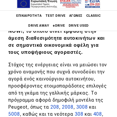
Μια νέα εμπορική πρωτοβουλία
Main navigation
ΕΠΙΚΑΙΡΌΤΗΤΑ
TEST DRIVE
ΑΓΏΝΕΣ
CLASSIC
εγκαινιάζει η Peugeot στην ελληνική
αγορά με το πρόγραμμα PEUGEOT
DRIVE AWAY
eDRIVE
DRIVE USED
NOW!, το οποίο δίνει έμφαση στην
άμεση διαθεσιμότητα αυτοκινήτων και
Main navigation
Επικαιρότητα
σε σημαντικά οικονομικά οφέλη για
τους υποψήφιους αγοραστές.
Νέα μοντέλα
Στόχος της ενέργειας είναι να μειώσει τον
Πρωτότυπα
χρόνο αναμονής που συχνά συνοδεύει την
Ελλάδα
αγορά ενός καινούργιου αυτοκινήτου,
Κόσμος
προσφέροντας ετοιμοπαράδοτες επιλογές
από τη γκάμα της γαλλικής μάρκας. Το
Τεχνολογία
πρόγραμμα αφορά δημοφιλή μοντέλα της
Ασφάλεια
Peugeot, όπως τα
208
,
2008
,
3008
και
5008
, καθώς και τα νεότερα
308
και
408
,
Αγορά