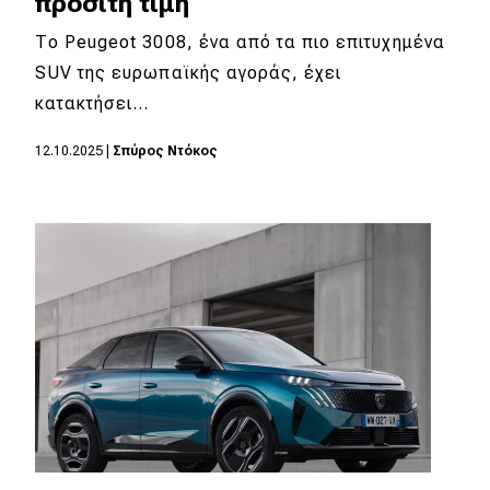
προσιτή τιμή
eDRIVE
Το Peugeot 3008, ένα από τα πιο επιτυχημένα
DRIVE USED
SUV της ευρωπαϊκής αγοράς, έχει
κατακτήσει…
12.10.2025
|
Σπύρος Ντόκος