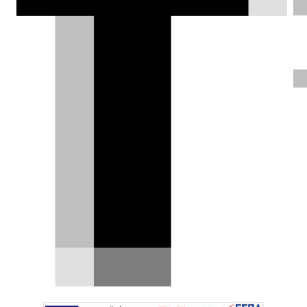
Πρόγραμμα PEUGEOT NOW! -
Άμεσα διαθέσιμα αυτοκίνητα με
όφελος έως €3.400
Μια νέα εμπορική πρωτοβουλία εγκαινιάζει η
Peugeot στην ελληνική αγορά με το πρόγραμμα
PEUGEOT NOW…
24.06.2026
|
DRIVE Team