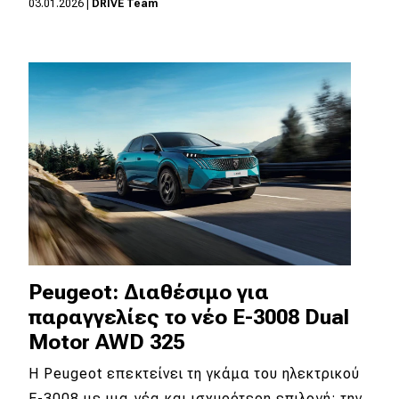
03.01.2026
|
DRIVE Team
Eco
Νέα
Τεχνολογία
Mobility
Σταθμοί φόρτισης
Classic
Peugeot: Διαθέσιμο για
Νέα
παραγγελίες το νέο E-3008 Dual
Παρουσιάσεις
Motor AWD 325
Η Peugeot επεκτείνει τη γκάμα του ηλεκτρικού
DRIVE Away
E-3008 με μια νέα και ισχυρότερη επιλογή: την