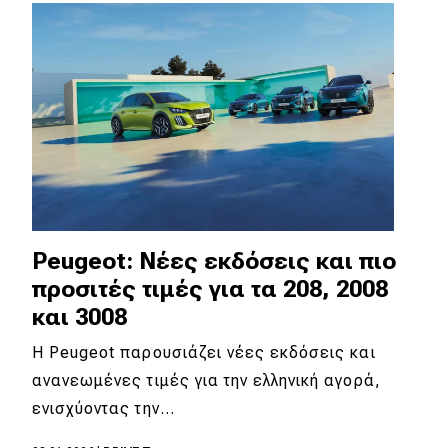
Απόψεις
Test Drive
Δοκιμή
Αποστολή
Συγκρίνουμε
Peugeot: Νέες εκδόσεις και πιο
προσιτές τιμές για τα 208, 2008
Αγώνες
και 3008
Formula 1
Η Peugeot παρουσιάζει νέες εκδόσεις και
ανανεωμένες τιμές για την ελληνική αγορά,
WRC
ενισχύοντας την…
Motorsport