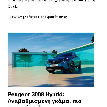
Dual…
MOTO
24.10.2025
|
Χρήστος Παπαχριστόπουλος
Μεταχειρισμένο
Οδηγός αγοράς
Συμβουλές
Χρηστικά
Συμβουλές
ΚΤΕΟ
Οδική βοήθεια
Peugeot 3008 Hybrid:
Αναβαθμισμένη γκάμα, πιο