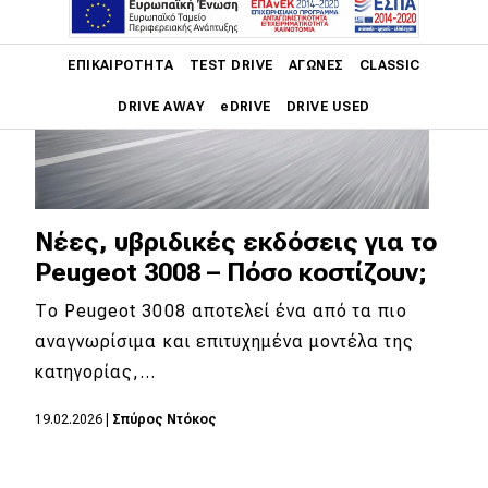
Main navigation
ΕΠΙΚΑΙΡΌΤΗΤΑ
TEST DRIVE
ΑΓΏΝΕΣ
CLASSIC
DRIVE AWAY
eDRIVE
DRIVE USED
Main navigation
Επικαιρότητα
Νέα μοντέλα
Νέες, υβριδικές εκδόσεις για το
Peugeot 3008 – Πόσο κοστίζουν;
Πρωτότυπα
Το Peugeot 3008 αποτελεί ένα από τα πιο
Ελλάδα
αναγνωρίσιμα και επιτυχημένα μοντέλα της
Κόσμος
κατηγορίας,…
Τεχνολογία
19.02.2026
|
Σπύρος Ντόκος
Ασφάλεια
Αγορά