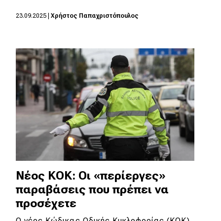
23.09.2025
|
Χρήστος Παπαχριστόπουλος
Eco
Νέα
Τεχνολογία
Mobility
Σταθμοί φόρτισης
Classic
Νέα
Νέος ΚΟΚ: Οι «περίεργες»
Παρουσιάσεις
παραβάσεις που πρέπει να
προσέχετε
DRIVE Away
Ο νέος Κώδικας Οδικής Κυκλοφορίας (ΚΟΚ),