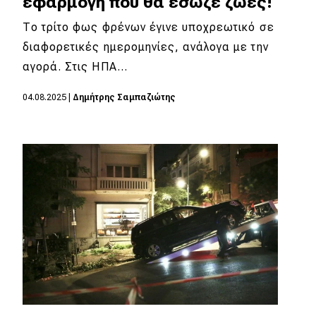
εφαρμογή που θα έσωζε ζωές!
eDRIVE
Το τρίτο φως φρένων έγινε υποχρεωτικό σε
DRIVE USED
διαφορετικές ημερομηνίες, ανάλογα με την
αγορά. Στις ΗΠΑ…
04.08.2025
|
Δημήτρης Σαμπαζιώτης