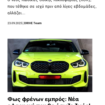
που τέθηκε σε ισχύ πριν από λίγες εβδομάδες,
MOTO
αλλάζει…
Μεταχειρισμένο
23.09.2025
|
DRIVE Team
Οδηγός αγοράς
Συμβουλές
Χρηστικά
Συμβουλές
ΚΤΕΟ
Οδική βοήθεια
Φως φρένων εμπρός: Νέα