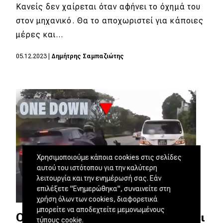
Κανείς δεν χαίρεται όταν αφήνει το όχημά του
στον μηχανικό. Θα το αποχωριστεί για κάποιες
μέρες και…
05.12.2023
|
Δημήτρης Σαμπαζιώτης
Χρησιμοποιούμε κάποια cookies στις σελίδες
αυτού του ιστότοπου για την καλύτερη
λειτουργία και την ενημέρωσή σας. Εάν
επιλέξετε "Ενημερώθηκα", συναινείτε στη
χρήση όλων των cookies, διαφορετικά
μπορείτε να αποδεχτείτε μεμονωμένους
Οδηγός Porsche Macan γκρεμίζει
τύπους cookie.