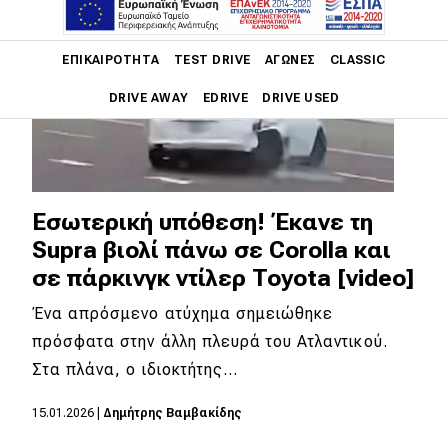
Main navigation
ΕΠΙΚΑΙΡΌΤΗΤΑ
TEST DRIVE
ΑΓΏΝΕΣ
CLASSIC
DRIVE AWAY
EDRIVE
DRIVE USED
Main navigation
Επικαιρότητα
Νέα μοντέλα
Εσωτερική υπόθεση! Έκανε τη
Supra βιολί πάνω σε Corolla και
Πρωτότυπα
σε πάρκινγκ ντίλερ Toyota [video]
Ελλάδα
Ένα απρόσμενο ατύχημα σημειώθηκε
Κόσμος
πρόσφατα στην άλλη πλευρά του Ατλαντικού.
Τεχνολογία
Στα πλάνα, ο ιδιοκτήτης…
Ασφάλεια
15.01.2026
|
Δημήτρης Βαμβακίδης
Αγορά