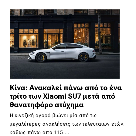
Απόψεις
Test Drive
Δοκιμή
Αποστολή
Συγκρίνουμε
Κίνα: Ανακαλεί πάνω από το ένα
Αγώνες
τρίτο των Xiaomi SU7 μετά από
θανατηφόρο ατύχημα
Formula 1
Η κινεζική αγορά βιώνει μία από τις
WRC
μεγαλύτερες ανακλήσεις των τελευταίων ετών,
Motorsport
καθώς πάνω από 115.…