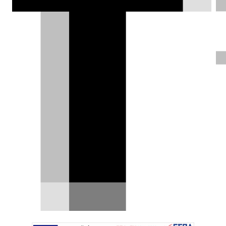
Διέλυσε μια Ferrari Enzo πριν από
20 χρόνια – Τώρα τη θέλει πίσω
-φτιαγμένη!
Το 2006, η κόκκινη Ferrari Enzo που οδηγούσε
-ή, όπως εξακολουθεί να υποστηρίζει ο ίδιος,
δεν…
07.07.2026
|
Δημήτρης Βαμβακίδης