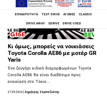
Main navigation
ΕΠΙΚΑΙΡΌΤΗΤΑ
TEST DRIVE
ΑΓΏΝΕΣ
CLASSIC
DRIVE AWAY
EDRIVE
DRIVE USED
Main navigation
Επικαιρότητα
Κι όμως, μπορείς να νοικιάσεις
Νέα μοντέλα
Toyota Corolla AE86 με μοτέρ GR
Yaris
Πρωτότυπα
Ένα ζευγάρι ειδικά διαμορφωμένων Toyota
Ελλάδα
Corolla AE86 θα είναι διαθέσιμο προς
Κόσμος
ενοικίαση στο Τόκιο…
Τεχνολογία
27.09.2024
|
Δημήτρης Σαμπαζιώτης
Ασφάλεια
Αγορά