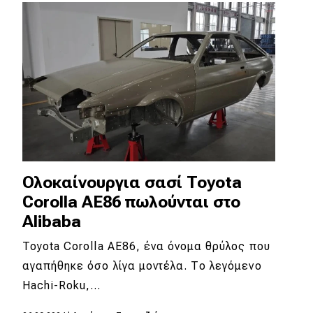
Απόψεις
Test Drive
Δοκιμή
Αποστολή
Συγκρίνουμε
Ολοκαίνουργια σασί Toyota
Corolla AE86 πωλούνται στο
Αγώνες
Alibaba
Formula 1
Toyota Corolla AE86, ένα όνομα θρύλος που
αγαπήθηκε όσο λίγα μοντέλα. Το λεγόμενο
WRC
Hachi-Roku,…
Motorsport