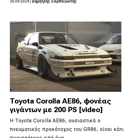
26.09.2024
|
Δημήτρης Σαμπαζιώτης
Eco
Νέα
Τεχνολογία
Mobility
Σταθμοί φόρτισης
Classic
Toyota Corolla AE86, φονέας
Νέα
γιγάντων με 200 PS [video]
Παρουσιάσεις
Η Toyota Corolla AE86, ουσιαστικά ο
πνευματικός προκάτοχος του GR86, είναι κάτι
DRIVE Away
περισσότερο από ένα…