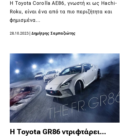
eDRIVE
Η Toyota Corolla AE86, γνωστή κι ως Hachi-
Roku, είναι ένα από τα πιο περιζήτητα και
DRIVE USED
φημισμένα…
28.10.2023
|
Δημήτρης Σαμπαζιώτης
Η Toyota GR86 ντριφτάρει...