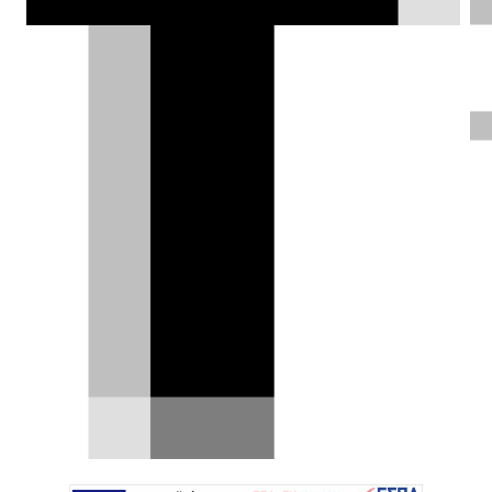
TOM’s Racing: σου φτιάχνει την
τέλεια Corolla AE86 [video]
Πέρυσι, το τμήμα GR Heritage Parts της Toyota
άρχισε να πουλάει αναπαραγόμενα
ανταλλακτικά για…
11.04.2026
|
Δημήτρης Σαμπαζιώτης