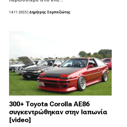
MOTO
14.11.2023
|
Δημήτρης Σαμπαζιώτης
Μεταχειρισμένο
Οδηγός αγοράς
Συμβουλές
Χρηστικά
Συμβουλές
ΚΤΕΟ
300+ Toyota Corolla AE86
Οδική βοήθεια
συγκεντρώθηκαν στην Ιαπωνία
[video]