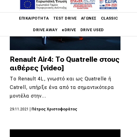
Main navigation
ΕΠΙΚΑΙΡΌΤΗΤΑ
TEST DRIVE
ΑΓΏΝΕΣ
CLASSIC
DRIVE AWAY
eDRIVE
DRIVE USED
Main navigation
Επικαιρότητα
Renault Air4: To Quatrelle στους
Νέα μοντέλα
αιθέρες [video]
Πρωτότυπα
Το Renault 4L, γνωστό και ως Quatrelle ή
Catrell, υπήρξε ένα από τα σημαντικότερα
Ελλάδα
μοντέλα στην…
Κόσμος
29.11.2021
|
Πέτρος Χριστοφοράτος
Τεχνολογία
Ασφάλεια
Αγορά