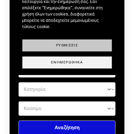
λειτουργία και την ενημέρωσή σας. Εάν
επιλέξετε "Ενημερώθηκα", συναινείτε στη
ΜΕΤΑΧΕΙΡΙΣΜΕΝΑ ΑΠΟ
χρήση όλων των cookies, διαφορετικά
ΕΜΠΙΣΤΟΥΣ ΕΜΠΟΡΟΥΣ by
μπορείτε να αποδεχτείτε μεμονωμένους
τύπους cookie.
ΡΥΘΜΊΣΕΙΣ
ΕΝΗΜΕΡΏΘΗΚΑ