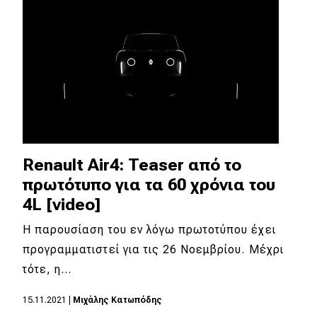
Απόψεις
Test Drive
Δοκιμή
Αποστολή
Συγκρίνουμε
Renault Air4: Teaser από το
πρωτότυπο για τα 60 χρόνια του
4L [video]
Αγώνες
Η παρουσίαση του εν λόγω πρωτοτύπου έχει
Formula 1
προγραμματιστεί για τις 26 Νοεμβρίου. Μέχρι
τότε, η…
WRC
Motorsport
15.11.2021
|
Μιχάλης Κατωπόδης