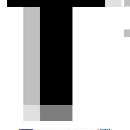
Renault 4L πάει για σκραπ στο
Παλαιό Φάληρο, εκπέμπει SOS
Στους δρόμους του Παλαιού Φαλήρου, μια
έντονη κίτρινη σιλουέτα στέκει ακίνητη,
τραβώντας τα…
21.02.2026
|
Δημήτρης Σαμπαζιώτης