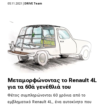
05.11.2021
|
DRIVE Team
MOTO
Μεταχειρισμένο
Οδηγός αγοράς
Συμβουλές
Χρηστικά
Συμβουλές
Μεταμορφώνοντας το Renault 4L
ΚΤΕΟ
για τα 60ά γενέθλιά του
Οδική βοήθεια
Φέτος συμπληρώνονται 60 χρόνια από το
εμβληματικό Renault 4L, ένα αυτοκίνητο που