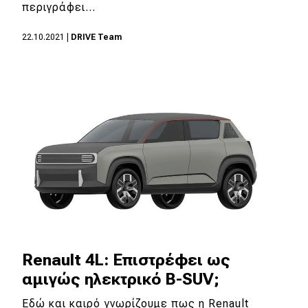
eDRIVE
περιγράφει…
DRIVE USED
22.10.2021
|
DRIVE Team
Renault 4L: Επιστρέφει ως
αμιγώς ηλεκτρικό B-SUV;
Εδώ και καιρό γνωρίζουμε πως η Renault