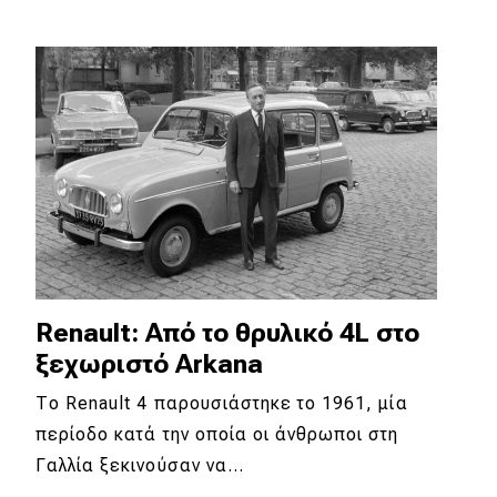
Eco
Νέα
Τεχνολογία
Mobility
Σταθμοί φόρτισης
Classic
Renault: Από το θρυλικό 4L στο
ξεχωριστό Arkana
Νέα
Το Renault 4 παρουσιάστηκε το 1961, μία
Παρουσιάσεις
περίοδο κατά την οποία οι άνθρωποι στη
Γαλλία ξεκινούσαν να…
DRIVE Away