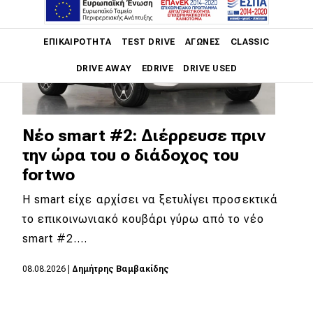
Main navigation
ΕΠΙΚΑΙΡΌΤΗΤΑ
TEST DRIVE
ΑΓΏΝΕΣ
CLASSIC
DRIVE AWAY
EDRIVE
DRIVE USED
Main navigation
Επικαιρότητα
Νέο smart #2: Διέρρευσε πριν
Νέα μοντέλα
την ώρα του ο διάδοχος του
fortwo
Πρωτότυπα
Η smart είχε αρχίσει να ξετυλίγει προσεκτικά
Ελλάδα
το επικοινωνιακό κουβάρι γύρω από το νέο
Κόσμος
smart #2.…
Τεχνολογία
08.08.2026
|
Δημήτρης Βαμβακίδης
Ασφάλεια
Αγορά