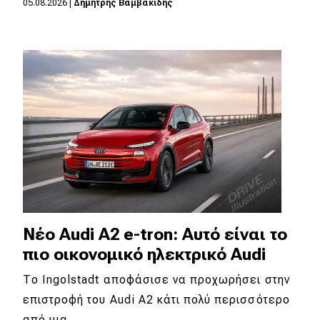
05.08.2026
|
Δημήτρης Βαμβακίδης
Eco
Νέα
Τεχνολογία
Mobility
Σταθμοί φόρτισης
Classic
Νέο Audi A2 e-tron: Αυτό είναι το
Νέα
πιο οικονομικό ηλεκτρικό Audi
Παρουσιάσεις
Το Ingolstadt αποφάσισε να προχωρήσει στην
επιστροφή του Audi A2 κάτι πολύ περισσότερο
DRIVE Away
από μια…