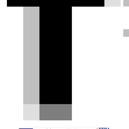
Peugeot: Ξαναβάζει βενζίνη στα
GTI;
Η Peugeot ξαναέβαλε τα τρία μαγικά γράμματα
στο λεξιλόγιό της με το νέο e-208 GTI. Μόνο
που το «…
08.08.2026
|
Γιάννης Κουτσουφλάκης