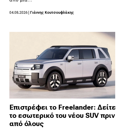
MOTO
04.08.2026
|
Γιάννης Κουτσουφλάκης
Μεταχειρισμένο
Οδηγός αγοράς
Συμβουλές
Χρηστικά
Συμβουλές
ΚΤΕΟ
Επιστρέφει το Freelander: Δείτε
Οδική βοήθεια
το εσωτερικό του νέου SUV πριν
από όλους