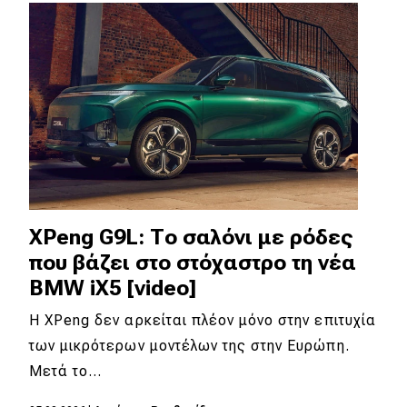
Απόψεις
Test Drive
Δοκιμή
Αποστολή
Συγκρίνουμε
XPeng G9L: Το σαλόνι με ρόδες
που βάζει στο στόχαστρο τη νέα
Αγώνες
BMW iX5 [video]
Formula 1
Η XPeng δεν αρκείται πλέον μόνο στην επιτυχία
των μικρότερων μοντέλων της στην Ευρώπη.
WRC
Μετά το…
Motorsport