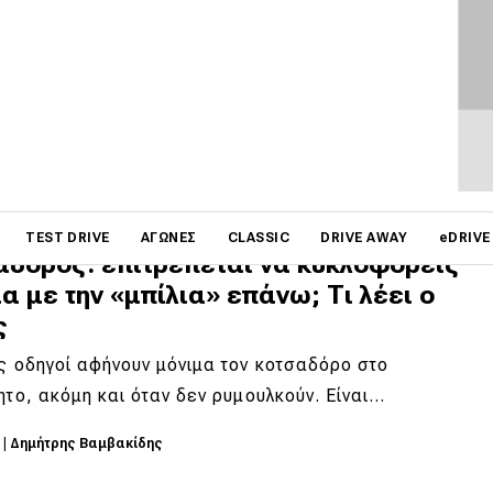
ιο ηλικίας, ασφάλιση και βαριές
σεις
μβάσεις έρχονται σε μια περίοδο κατά την οποία η
ηλεκτρικών πατινιών αυξάνεται διαρκώς…
6
|
Δημήτρης Βαμβακίδης
on
TEST DRIVE
ΑΓΏΝΕΣ
CLASSIC
DRIVE AWAY
eDRIVE
αδόρος: επιτρέπεται να κυκλοφορείς
α με την «μπίλια» επάνω; Τι λέει ο
ς
ς οδηγοί αφήνουν μόνιμα τον κοτσαδόρο στο
ητο, ακόμη και όταν δεν ρυμουλκούν. Είναι…
6
|
Δημήτρης Βαμβακίδης