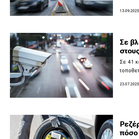
13.09.202
Σε β
στους
Σε 41 κ
τοποθε
23.07.202
Ρεζέ
πόσο 