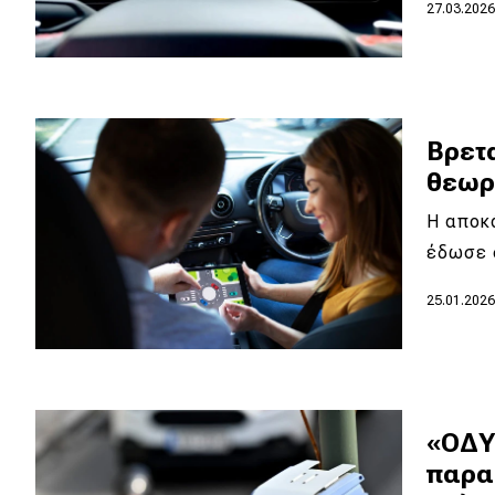
Αγώνες
27.03.202
Formula 1
WRC
Motorsport
Βρετ
θεωρ
Eco
Η αποκά
έδωσε σ
Νέα
25.01.202
Τεχνολογία
Mobility
Σταθμοί φόρτισης
«ΟΔΥ
παρα
Classic