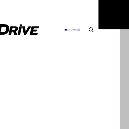
6
|
DRIVE Team
Search
Αναζήτηση
λία χειρότερη από την Ελλάδα: 9 εκατ.
κίνητα και μηχανές χωρίς ασφάλιση
νια η Ελλάδα βρισκόταν στο επίκεντρο της συζήτησης
ανασφάλιστα οχήματα, με τις…
6
|
Δημήτρης Βαμβακίδης
ρικά πατίνια: αυστηρότεροι κανόνες