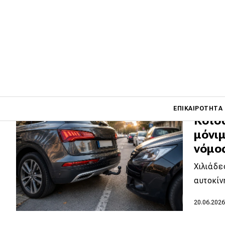
με όρ
κυρώ
Οι παρε
χρήση 
28.06.202
Main navigati
ΕΠΙΚΑΙΡΌΤΗΤΑ
Κοτσ
μόνιμ
νόμο
Main navigation
Επικαιρότητα
Χιλιάδε
Νέα μοντέλα
αυτοκίν
Πρωτότυπα
20.06.202
Ελλάδα