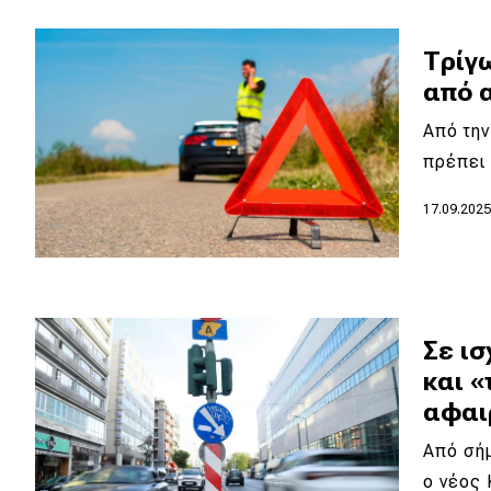
Συμβουλές
ΚΤΕΟ
Τρίγ
Οδική βοήθεια
από 
Από την
πρέπει 
eDRIVE
17.09.202
DRIVE USED
Σε ισ
και «
αφαι
Από σή
ο νέος