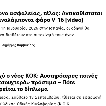
ωνο ασφαλείας, τέλος: Αντικαθίσταται
αναλάμποντα φάρο V-16 [video]
 1η Ιανουαρίου 2026 στην Ισπανία, οι οδηγοί θα
να διαθέτουν στο αυτοκίνητό τους έναν…
5
|
Δημήτρης Βαμβακίδης
χύ ο νέος ΚΟΚ: Αυστηρότερες ποινές
τσουχτερά» πρόστιμα – Πότε
ρείται το δίπλωμα
μερα, Σάββατο 13 Σεπτεμβρίου, τίθεται σε εφαρμογή
 Κώδικας Οδικής Κυκλοφορίας (Κ.Ο.Κ…