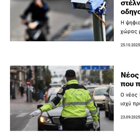
στέλ
Νέα
οδηγ
Παρουσιάσεις
Η ψηφια
χώρας 
DRIVE Away
25.10.202
MOTO
Νέος
Μεταχειρισμένο
που 
Οδηγός αγοράς
Ο νέος
Συμβουλές
ισχύ πρ
23.09.202
Χρηστικά