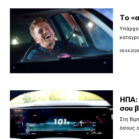
Κόσμος
Το «α
Τεχνολογία
Υπάρχου
Ασφάλεια
καταγρ
Αγορά
08.04.202
Απόψεις
Test Drive
Δοκιμή
ΗΠΑ:
Αποστολή
σου 
Συγκρίνουμε
Στη Βιρ
όσους 