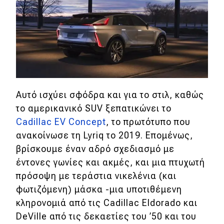
Eco
Νέα
Τεχνολογία
Mobility
Αυτό ισχύει σφόδρα και για το στιλ, καθώς
Σταθμοί φόρτισης
το αμερικανικό SUV ξεπατικώνει το
Cadillac EV Concept
, το πρωτότυπο που
ανακοίνωσε τη Lyriq το 2019. Επομένως,
Classic
βρίσκουμε έναν αδρό σχεδιασμό με
έντονες γωνίες και ακμές, και μια πτυχωτή
Νέα
πρόσοψη με τεράστια νικελένια (και
Παρουσιάσεις
φωτιζόμενη) μάσκα -μια υποτιθέμενη
κληρονομιά από τις Cadillac Eldorado και
DeVille από τις δεκαετίες του ’50 και του
DRIVE Away