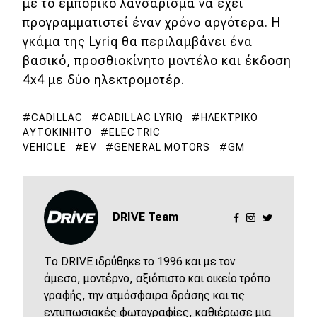
με το εμπορικό λανσάρισμα να έχει
προγραμματιστεί έναν χρόνο αργότερα. Η
γκάμα της Lyriq θα περιλαμβάνει ένα
βασικό, προσθιοκίνητο μοντέλο και έκδοση
4x4 με δύο ηλεκτρομοτέρ.
CADILLAC
CADILLAC LYRIQ
ΗΛΕΚΤΡΙΚΌ
ΑΥΤΟΚΊΝΗΤΟ
ELECTRIC
VEHICLE
EV
GENERAL MOTORS
GM
DRIVE Team
Το DRIVE ιδρύθηκε το 1996 και με τον
άμεσο, μοντέρνο, αξιόπιστο και οικείο τρόπο
γραφής, την ατμόσφαιρα δράσης και τις
εντυπωσιακές φωτογραφίες, καθιέρωσε μια