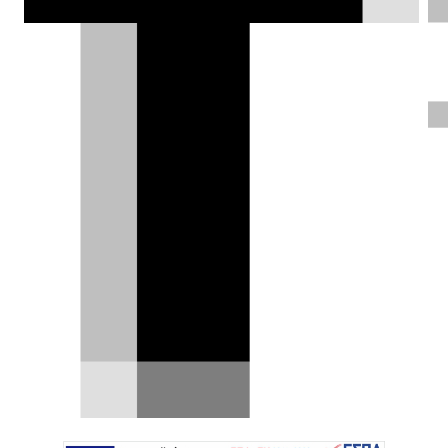
τον προσανατολισμό της και εισήλθε
στην ηλεκτρική εποχή. Η Lyriq
εγκαινιάζει αυτό το νέο κεφάλαιο για
την αμερικανική φίρμα.
DRIVE Team |
09.08.2020
ΦΩΤΟΓΡΑΦΙΕΣ