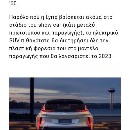
’60.
MOTO
Παρόλο που η Lyriq βρίσκεται ακόμα στο
στάδιο του show car (κάτι μεταξύ
Μεταχειρισμένο
πρωτοτύπου και παραγωγής), το ηλεκτρικό
SUV πιθανότατα θα διατηρήσει όλη την
Οδηγός αγοράς
πλαστική φορεσιά του στο μοντέλο
Συμβουλές
παραγωγής που θα λανσαριστεί το 2023.
Χρηστικά
Συμβουλές
ΚΤΕΟ
Οδική βοήθεια