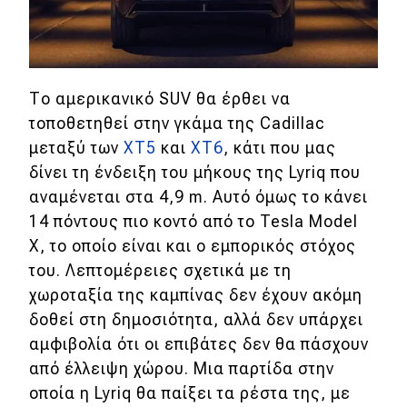
eDRIVE
DRIVE USED
Το αμερικανικό SUV θα έρθει να
τοποθετηθεί στην γκάμα της Cadillac
μεταξύ των
XT5
και
XT6
, κάτι που μας
δίνει τη ένδειξη του μήκους της Lyriq που
αναμένεται στα 4,9 m. Αυτό όμως το κάνει
14 πόντους πιο κοντό από το Tesla Model
X, το οποίο είναι και ο εμπορικός στόχος
του. Λεπτομέρειες σχετικά με τη
χωροταξία της καμπίνας δεν έχουν ακόμη
δοθεί στη δημοσιότητα, αλλά δεν υπάρχει
αμφιβολία ότι οι επιβάτες δεν θα πάσχουν
από έλλειψη χώρου. Μια παρτίδα στην
οποία η Lyriq θα παίξει τα ρέστα της, με