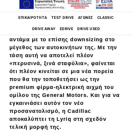
Main navigation
Η Cadillac είχε αποκτήσει εδώ και
ΕΠΙΚΑΙΡΌΤΗΤΑ
TEST DRIVE
ΑΓΏΝΕΣ
CLASSIC
καιρό φήμη για τη στροφή της προς
DRIVE AWAY
EDRIVE
DRIVE USED
μικρότερους κινητήρες που πήγαιναν
αντάμα με το επίσης downsizing στο
Main navigation
μέγεθος των αυτοκινήτων της. Με την
Επικαιρότητα
τάση αυτή να αποτελεί πλέον
Νέα μοντέλα
«περυσινά, ξινά σταφύλια», φαίνεται
ότι πλέον κινείται σε μια νέα πορεία
Πρωτότυπα
που θα την τοποθετήσει ως την
Ελλάδα
premium φίρμα-ηλεκτρική αιχμή του
ομίλου της General Motors. Και για να
Κόσμος
εγκαινιάσει αυτόν τον νέο
Τεχνολογία
προσανατολισμό, η Cadillac
Ασφάλεια
αποκαλύπτει τη Lyriq στη σχεδόν
τελική μορφή της.
Αγορά