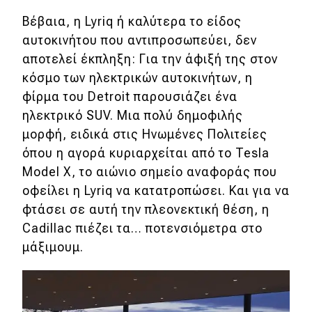
Βέβαια, η Lyriq ή καλύτερα το είδος
Απόψεις
αυτοκινήτου που αντιπροσωπεύει, δεν
αποτελεί έκπληξη: Για την άφιξή της στον
Test Drive
κόσμο των ηλεκτρικών αυτοκινήτων, η
φίρμα του Detroit παρουσιάζει ένα
Δοκιμή
ηλεκτρικό SUV. Μια πολύ δημοφιλής
Αποστολή
μορφή, ειδικά στις Ηνωμένες Πολιτείες
όπου η αγορά κυριαρχείται από το Tesla
Συγκρίνουμε
Model X, το αιώνιο σημείο αναφοράς που
οφείλει η Lyriq να κατατροπώσει. Και για να
Αγώνες
φτάσει σε αυτή την πλεονεκτική θέση, η
Cadillac πιέζει τα… ποτενσιόμετρα στο
Formula 1
μάξιμουμ.
WRC
Motorsport