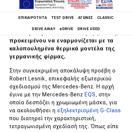
Main navigation
ΕΠΙΚΑΙΡΌΤΗΤΑ
TEST DRIVE
ΑΓΏΝΕΣ
CLASSIC
Η σειρά EQ της Mercedes-Benz θα
DRIVE AWAY
eDRIVE
DRIVE USED
αποκτήσει μια
πιο κλασική εμφάνιση
,
προκειμένου να εναρμονίζεται με τα
Main navigation
καλοπουλημένα θερμικά μοντέλα της
Επικαιρότητα
γερμανικής φίρμας.
Νέα μοντέλα
Στην συγκεκριμένη αποκάλυψη προέβη ο
Πρωτότυπα
Robert Lesnik, επικεφαλής εξωτερικού
Ελλάδα
σχεδιασμού της Mercedes-Benz. Η αρχή
έγινε με την Mercedes-Benz
EQS
, στην
Κόσμος
οποία δεσπόζει η χρωμιωμένη μάσκα, για
Τεχνολογία
να ακολουθήσει η
εξηλεκτρισμένη G-Class
που διατηρεί την χαρακτηριστική,
Ασφάλεια
τετραγωνισμένη σχεδίασή της. Όπως είπε
Αγορά