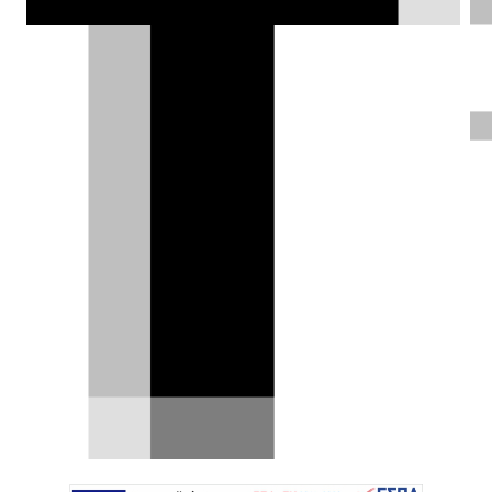
κλασική εμφάνιση, η οποία θα θυμίζει
σε μεγάλο βαθμό τα μοντέλα με
κινητήρες εσωτερικής καύσης.
Σπύρος Ντόκος |
29.04.2024