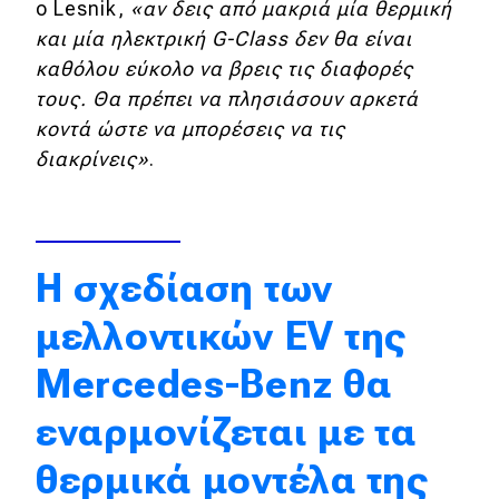
ο Lesnik,
«αν δεις από μακριά μία θερμική
Απόψεις
και μία ηλεκτρική G-Class δεν θα είναι
καθόλου εύκολο να βρεις τις διαφορές
τους. Θα πρέπει να πλησιάσουν αρκετά
Test Drive
κοντά ώστε να μπορέσεις να τις
διακρίνεις»
.
Δοκιμή
Αποστολή
Συγκρίνουμε
Η σχεδίαση των
μελλοντικών EV της
Αγώνες
Mercedes-Benz θα
Formula 1
εναρμονίζεται με τα
WRC
θερμικά μοντέλα της
Motorsport