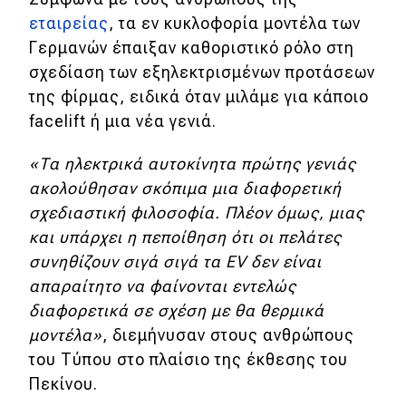
εταιρείας
, τα εν κυκλοφορία μοντέλα των
MOTO
Γερμανών έπαιξαν καθοριστικό ρόλο στη
σχεδίαση των εξηλεκτρισμένων προτάσεων
Μεταχειρισμένο
της φίρμας, ειδικά όταν μιλάμε για κάποιο
facelift ή μια νέα γενιά.
Οδηγός αγοράς
«Τα ηλεκτρικά αυτοκίνητα πρώτης γενιάς
Συμβουλές
ακολούθησαν σκόπιμα μια διαφορετική
σχεδιαστική φιλοσοφία. Πλέον όμως, μιας
Χρηστικά
και υπάρχει η πεποίθηση ότι οι πελάτες
συνηθίζουν σιγά σιγά τα EV δεν είναι
Συμβουλές
απαραίτητο να φαίνονται εντελώς
ΚΤΕΟ
διαφορετικά σε σχέση με θα θερμικά
μοντέλα»
, διεμήνυσαν στους ανθρώπους
Οδική βοήθεια
του Τύπου στο πλαίσιο της έκθεσης του
Πεκίνου.