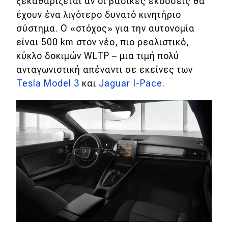
ξεκαθαρίζεται αν οι βασικές εκδόσεις θα
έχουν ένα λιγότερο δυνατό κινητήριο
Eco
σύστημα. Ο «στόχος» για την αυτονομία
είναι 500 km στον νέο, πιο ρεαλιστικό,
Νέα
κύκλο δοκιμών WLTP – μια τιμή πολύ
Τεχνολογία
ανταγωνιστική απέναντι σε εκείνες των
Tesla Model 3
και
Jaguar I-Pace
.
Mobility
Σταθμοί φόρτισης
Classic
Νέα
Παρουσιάσεις
DRIVE Away