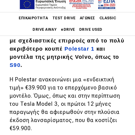
To νέο μοντέλο, που περιγράφεται ως
Main navigation
«το πρώτο ηλεκτρικό αυτοκίνητο που
ΕΠΙΚΑΙΡΌΤΗΤΑ
TEST DRIVE
ΑΓΏΝΕΣ
CLASSIC
ανταγωνίζεται στην αγορά το Tesla
DRIVE AWAY
eDRIVE
DRIVE USED
Model 3», είναι ένα 5θυρο φάστμπακ
με σχεδιαστικές επιρροές από το πολύ
Main navigation
ακριβότερο κουπέ
Polestar 1
και
Επικαιρότητα
μοντέλα της μητρικής Volvo, όπως το
Νέα μοντέλα
S90
.
Πρωτότυπα
H Polestar ανακοινώνει μια «ενδεικτική
Ελλάδα
τιμή» €39.900 για το επερχόμενο βασικό
μοντέλο. Όμως, όπως και στην περίπτωση
Κόσμος
του Tesla Model 3, οι πρώτοι 12 μήνες
Τεχνολογία
παραγωγής θα αφιερωθούν στην πλούσια
έκδοση λανσαρίσματος, που θα κοστίζει
Ασφάλεια
€59.900.
Αγορά