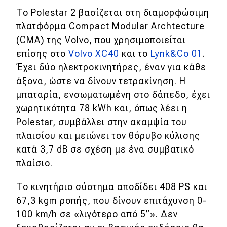
Το Polestar 2 βασίζεται στη διαμορφώσιμη
Απόψεις
πλατφόρμα Compact Modular Archtecture
(CMA) της Volvo, που χρησιμοποιείται
Test Drive
επίσης στο
Volvo XC40
και το
Lynk&Co 01
.
Έχει δύο ηλεκτροκινητήρες, έναν για κάθε
Δοκιμή
άξονα, ώστε να δίνουν τετρακίνηση. Η
μπαταρία, ενσωματωμένη στο δάπεδο, έχει
Αποστολή
χωρητικότητα 78 kWh και, όπως λέει η
Συγκρίνουμε
Polestar, συμβάλλει στην ακαμψία του
πλαισίου και μειώνει τον θόρυβο κύλισης
κατά 3,7 dB σε σχέση με ένα συμβατικό
Αγώνες
πλαίσιο.
Formula 1
Το κινητήριο σύστημα αποδίδει 408 PS και
WRC
67,3 kgm ροπής, που δίνουν επιτάχυνση 0-
100 km/h σε «λιγότερο από 5”». Δεν
Motorsport