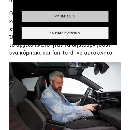
Ολοκληρώνοντας, όπως μου υπενθύμισε
ΡΥΘΜΊΣΕΙΣ
και ο Guzzafame, τη δέσμευση της
εταιρείας για ένα νέο μοντέλο το χρόνο.
ΕΝΗΜΕΡΏΘΗΚΑ
Όσον αφορά την Junior δε, σημείωσε ότι
το αρχικό πλάνο ήταν να δημιουργήσουν
ένα κόμπακτ και fun-to-drive αυτοκίνητο.