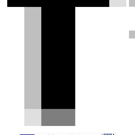
είναι ότι οι Μιλανέζοι επιστρέφουν σε
πιο mainstream και εμπορικές
κατηγορίες με ένα μοντέλο που μπορεί
να θέσει τις βάσεις για ένα καλύτερο
μέλλον.
Χρήστος Παπαχριστόπουλος |
15.05.2024