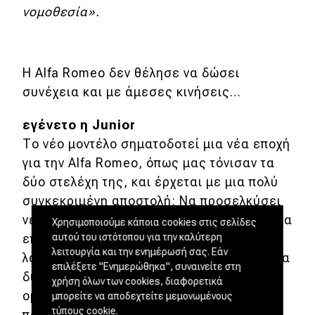
νομοθεσία».
Η Alfa Romeo δεν θέλησε να δώσει
συνέχεια και με άμεσες κινήσεις…
εγένετο η Junior
Το νέο μοντέλο σηματοδοτεί μια νέα εποχή
για την Alfa Romeo, όπως μας τόνισαν τα
δύο στελέχη της, και έρχεται με μια πολύ
συγκεκριμένη αποστολή: Να προσελκύσει
νέους πελάτες. Και με τις πωλήσεις της, να
Χρησιμοποιούμε κάποια cookies στις σελίδες
αυτού του ιστότοπου για την καλύτερη
επιτρέψει στη μιλανέζικη φίρμα να
λειτουργία και την ενημέρωσή σας. Εάν
λανσάρει τα επόμενα χρόνια στην αγορά τα
επιλέξετε "Ενημερώθηκα", συναινείτε στη
δύο σχεδόν έτοιμα μοντέλα που έχει η
χρήση όλων των cookies, διαφορετικά
ομάδα του Mesonero και τέσσερα ακόμα
μπορείτε να αποδεχτείτε μεμονωμένους
τύπους cookie.
που έχει ξεκινήσει να δουλεύει.