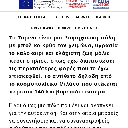
ΦΩΤΟΓΡΑΦΙΕΣ
Main navigation
ΕΠΙΚΑΙΡΌΤΗΤΑ
TEST DRIVE
ΑΓΏΝΕΣ
CLASSIC
DRIVE AWAY
eDRIVE
DRIVE USED
Το Τορίνο είναι μια βιομηχανική πόλη
Main navigation
με μπόλικο κρύο τον χειμώνα, υγρασία
Επικαιρότητα
το καλοκαίρι και ελάχιστη ζωή μόλις
Νέα μοντέλα
πέσει ο ήλιος, όπως έχω διαπιστώσει
τις περισσότερες φορές που το έχω
Πρωτότυπα
επισκεφθεί. Το αντίθετο δηλαδή από
Ελλάδα
το κοσμοπολίτικο Μιλάνο που στέκεται
περίπου 140 km βορειοδυτικότερα.
Κόσμος
Τεχνολογία
Είναι όμως μια πόλη που ζει και αναπνέει
για την αυτοκίνηση. Και στην οποία μπορείς
Ασφάλεια
να συναντήσεις και να συναναστραφείς
Αγορά