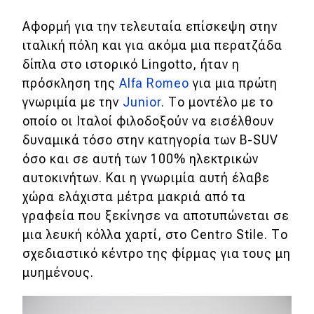
Αφορμή για την τελευταία επίσκεψη στην
Eco
ιταλική πόλη και για ακόμα μια περατζάδα
δίπλα στο ιστορικό Lingotto, ήταν η
Νέα
πρόσκληση της
Alfa Romeo
για μια πρώτη
Τεχνολογία
γνωριμία με την
Junior
. Το μοντέλο με το
Mobility
οποίο οι Ιταλοί φιλοδοξούν να εισέλθουν
δυναμικά τόσο στην κατηγορία των Β-SUV
Σταθμοί φόρτισης
όσο και σε αυτή των 100% ηλεκτρικών
αυτοκινήτων. Και η γνωριμία αυτή έλαβε
χώρα ελάχιστα μέτρα μακριά από τα
Classic
γραφεία που ξεκίνησε να αποτυπώνεται σε
Νέα
μια λευκή κόλλα χαρτί, στο Centro Stile. Το
σχεδιαστικό κέντρο της φίρμας για τους μη
Παρουσιάσεις
μυημένους.
DRIVE Away