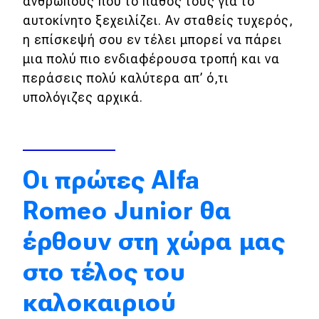
ανθρώπους που το πάθος τους για το
αυτοκίνητο ξεχειλίζει. Αν σταθείς τυχερός,
Απόψεις
η επίσκεψή σου εν τέλει μπορεί να πάρει
μια πολύ πιο ενδιαφέρουσα τροπή και να
Test Drive
περάσεις πολύ καλύτερα απ’ ό,τι
υπολόγιζες αρχικά.
Δοκιμή
Αποστολή
Συγκρίνουμε
Oι πρώτες Alfa
Romeo Junior θα
Αγώνες
έρθουν στη χώρα μας
Formula 1
στο τέλος του
WRC
καλοκαιριού
Motorsport