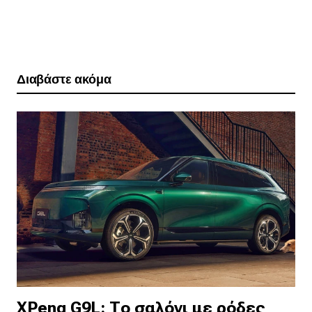
Διαβάστε ακόμα
XPeng G9L: Το σαλόνι με ρόδες