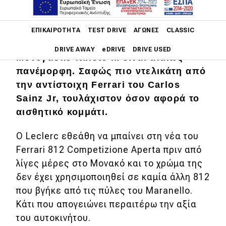
Main navigation
H Ferrari κατασκεύασε πρόσφατα μια
ΕΠΙΚΑΙΡΌΤΗΤΑ
TEST DRIVE
ΑΓΏΝΕΣ
CLASSIC
μοναδική
812 Competizione
για τον
DRIVE AWAY
eDRIVE
DRIVE USED
Μονεγάσκο πιλότο κι είναι απλώς
πανέμορφη. Σαφώς πιο ντελικάτη από
Main navigation
Επικαιρότητα
την αντίστοιχη Ferrari του Carlos
Sainz Jr, τουλάχιστον όσον αφορά το
Νέα μοντέλα
αισθητικό κομμάτι.
Πρωτότυπα
Ο Leclerc εθεάθη να μπαίνει στη νέα του
Ελλάδα
Ferrari 812 Competizione Aperta πριν από
λίγες μέρες στο Μονακό και το χρώμα της
Κόσμος
δεν έχει χρησιμοποιηθεί σε καμία άλλη 812
Τεχνολογία
που βγήκε από τις πύλες του Maranello.
Ασφάλεια
Κάτι που απογειώνει περαιτέρω την αξία
του αυτοκινήτου.
Αγορά