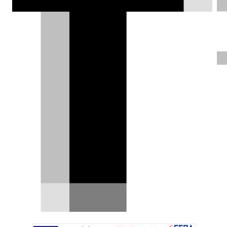
μοντέλο που κατασκευάζει σήμερα η
Ferrari;
Δημήτρης Σαμπαζιώτης |
26.12.2023