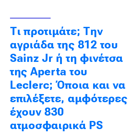
Απόψεις
Τι προτιμάτε; Την
Test Drive
αγριάδα της 812 του
Δοκιμή
Sainz Jr ή τη φινέτσα
Αποστολή
της Aperta του
Συγκρίνουμε
Leclerc; Όποια και να
Αγώνες
επιλέξετε, αμφότερες
Formula 1
έχουν 830
WRC
ατμοσφαιρικά PS
Motorsport