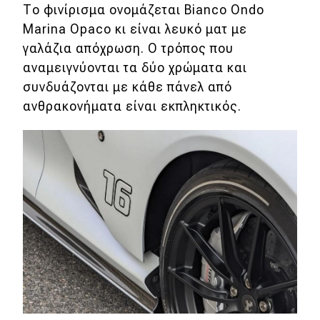
Το φινίρισμα ονομάζεται Bianco Ondo
Marina Opaco κι είναι λευκό ματ με
Eco
γαλάζια απόχρωση. Ο τρόπος που
αναμειγνύονται τα δύο χρώματα και
Νέα
συνδυάζονται με κάθε πάνελ από
Τεχνολογία
ανθρακονήματα είναι εκπληκτικός.
Mobility
Σταθμοί φόρτισης
Classic
Νέα
Παρουσιάσεις
DRIVE Away