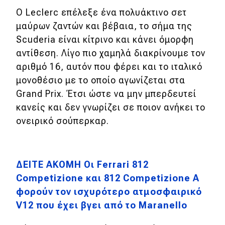
Ο Leclerc επέλεξε ένα πολυάκτινο σετ
MOTO
μαύρων ζαντών και βέβαια, το σήμα της
Scuderia είναι κίτρινο και κάνει όμορφη
Μεταχειρισμένο
αντίθεση. Λίγο πιο χαμηλά διακρίνουμε τον
αριθμό 16, αυτόν που φέρει και το ιταλικό
Οδηγός αγοράς
μονοθέσιο με το οποίο αγωνίζεται στα
Συμβουλές
Grand Prix. Έτσι ώστε να μην μπερδευτεί
κανείς και δεν γνωρίζει σε ποιον ανήκει το
ονειρικό σούπερκαρ.
Χρηστικά
Συμβουλές
ΔΕΙΤΕ ΑΚΟΜΗ Οι Ferrari 812
ΚΤΕΟ
Competizione και 812 Competizione A
Οδική βοήθεια
φορούν τον ισχυρότερο ατμοσφαιρικό
V12 που έχει βγει από το Maranello