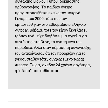
συντάκτης Ειδικού Τύπου, δοκιμαστής,
αρθρογράφος. Το παιδικό όνειρο
πραγματοποιήθηκε εκείνο τον μακρινό
Γενάρη του 2000, τότε που τον
εμπιστεύθηκαν στο εβδομαδιαίο ελληνικό
Autocar. Βέβαια, τότε τον είχαν ξεγελάσει
τρόπον τινά: είχε διαβάσει μια αγγελία για
συντάκτες στο Drive, το αγαπημένο του
περιοδικό. Αλλά όταν πέρασε τη συνέντευξη,
του ανακοίνωσαν ότι τον προόριζαν για το
(νεοσυσταθέν τότε, συγχωρεμένο τώρα)
Autocar. Τώρα, σχεδόν 24 χρόνια αργότερα,
η "αδικία" αποκαθίσταται.