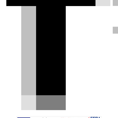
αρχές προσφέρουν στον ιδιοκτήτη 10
εργάσιμες για να το πάρει πίσω. Μετά
κατάσχεση και το χάνει για πάντα.
Δημήτρης Σαμπαζιώτης |
18.11.2023