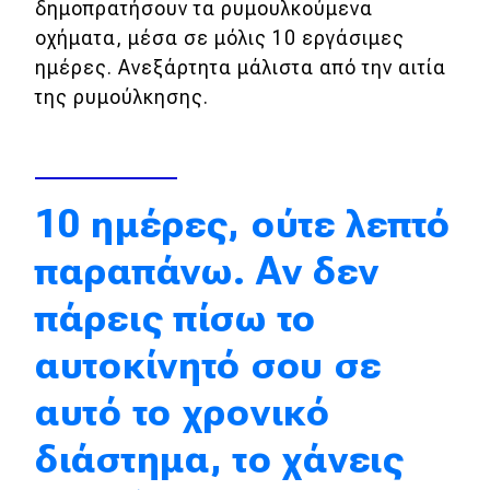
δημοπρατήσουν τα ρυμουλκούμενα
Απόψεις
οχήματα, μέσα σε μόλις 10 εργάσιμες
ημέρες. Ανεξάρτητα μάλιστα από την αιτία
της ρυμούλκησης.
Test Drive
Δοκιμή
Αποστολή
10 ημέρες, ούτε λεπτό
Συγκρίνουμε
παραπάνω. Αν δεν
πάρεις πίσω το
Αγώνες
αυτοκίνητό σου σε
Formula 1
αυτό το χρονικό
WRC
διάστημα, το χάνεις
Motorsport