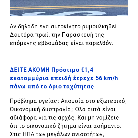
MOTO
Αν δηλαδή ένα αυτοκίνητο ρυμουλκηθεί
Μεταχειρισμένο
Δευτέρα πρωί, την Παρασκευή της
επόμενης εβδομάδας είναι παρελθόν.
Οδηγός αγοράς
Συμβουλές
ΔΕΙΤΕ ΑΚΟΜΗ Πρόστιμο €1,4
εκατομμύρια επειδή έτρεχε 56 km/h
Χρηστικά
πάνω από το όριο ταχύτητας
Συμβουλές
Πρόβλημα υγείας; Απουσία στο εξωτερικό;
ΚΤΕΟ
Οικονομική δυσπραγία; Όλα αυτά είναι
Οδική βοήθεια
αδιάφορα για τις αρχές. Και μη νομίζεις
ότι το οικονομικό ζήτημα είναι ασήμαντο.
Στις ΗΠΑ των μεγάλων ανισοτήτων,