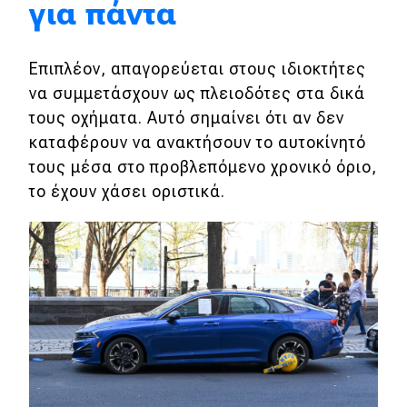
για πάντα
Eco
Επιπλέον, απαγορεύεται στους ιδιοκτήτες
Νέα
να συμμετάσχουν ως πλειοδότες στα δικά
τους οχήματα. Αυτό σημαίνει ότι αν δεν
Τεχνολογία
καταφέρουν να ανακτήσουν το αυτοκίνητό
Mobility
τους μέσα στο προβλεπόμενο χρονικό όριο,
Σταθμοί φόρτισης
το έχουν χάσει οριστικά.
Classic
Νέα
Παρουσιάσεις
DRIVE Away