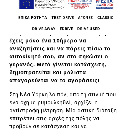
Main navigation
ΕΠΙΚΑΙΡΌΤΗΤΑ
TEST DRIVE
ΑΓΏΝΕΣ
CLASSIC
Απίστευτο κι όμως αληθινό! Στην πιο
DRIVE AWAY
EDRIVE
DRIVE USED
κοσμοπολίτικη πόλη του πλανήτη,
έχεις μόνο ένα 10ήμερο να
Main navigation
αναζητήσεις και να πάρεις πίσω το
Επικαιρότητα
αυτοκίνητό σου, αν στο σηκώσει ο
Νέα μοντέλα
γερανός. Μετά γίνεται κατάσχεση,
δημοπρατείται και μάλιστα
Πρωτότυπα
απαγορεύεται να το αγοράσεις!
Ελλάδα
Στη Νέα Υόρκη λοιπόν, από τη στιγμή που
Κόσμος
ένα όχημα ρυμουλκηθεί, αρχίζει η
Τεχνολογία
αντίστροφη μέτρηση. Μία αστική διάταξη
επιτρέπει στις αρχές της πόλης να
Ασφάλεια
προβούν σε κατάσχεση και να
Αγορά