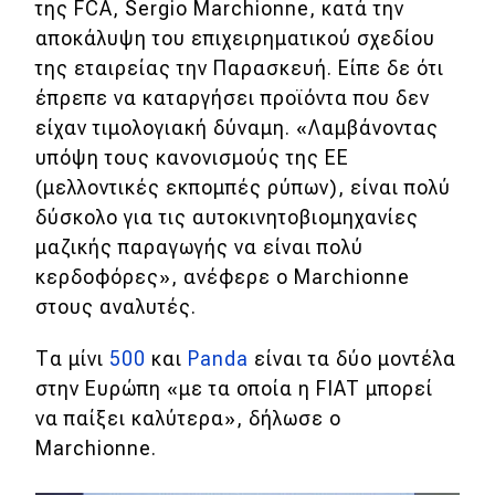
της FCA, Sergio Marchionne, κατά την
Απόψεις
αποκάλυψη του επιχειρηματικού σχεδίου
της εταιρείας την Παρασκευή. Είπε δε ότι
έπρεπε να καταργήσει προϊόντα που δεν
Test Drive
είχαν τιμολογιακή δύναμη. «Λαμβάνοντας
υπόψη τους κανονισμούς της ΕΕ
Δοκιμή
(μελλοντικές εκπομπές ρύπων), είναι πολύ
Αποστολή
δύσκολο για τις αυτοκινητοβιομηχανίες
μαζικής παραγωγής να είναι πολύ
Συγκρίνουμε
κερδοφόρες», ανέφερε ο Marchionne
στους αναλυτές.
Αγώνες
Τα μίνι
500
και
Panda
είναι τα δύο μοντέλα
Formula 1
στην Ευρώπη «με τα οποία η FIAT μπορεί
να παίξει καλύτερα», δήλωσε ο
WRC
Marchionne.
Motorsport