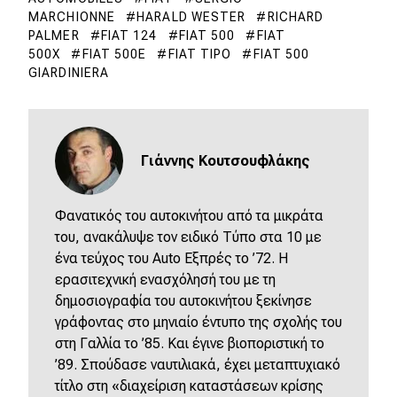
MARCHIONNE
HARALD WESTER
RICHARD
PALMER
FIAT 124
FIAT 500
FIAT
500X
FIAT 500E
FIAT TIPO
FIAT 500
GIARDINIERA
Γιάννης Κουτσουφλάκης
Φανατικός του αυτοκινήτου από τα μικράτα
του, ανακάλυψε τον ειδικό Τύπο στα 10 με
ένα τεύχος του Αuto Εξπρές το ’72. Η
ερασιτεχνική ενασχόλησή του με τη
δημοσιογραφία του αυτοκινήτου ξεκίνησε
γράφοντας στο μηνιαίο έντυπο της σχολής του
στη Γαλλία το ’85. Και έγινε βιοποριστική το
’89. Σπούδασε ναυτιλιακά, έχει μεταπτυχιακό
τίτλο στη «διαχείριση καταστάσεων κρίσης