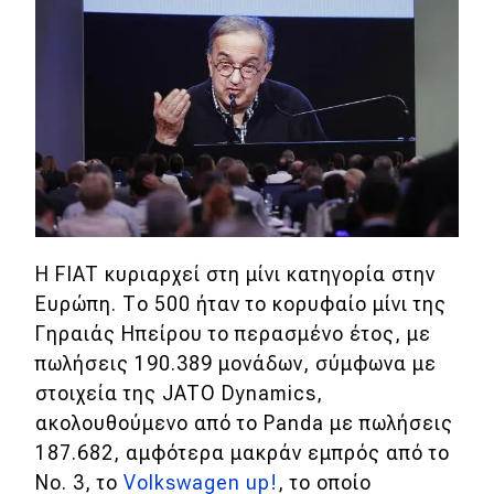
Eco
Νέα
Τεχνολογία
Mobility
Σταθμοί φόρτισης
Η FIAT κυριαρχεί στη μίνι κατηγορία στην
Ευρώπη. Το 500 ήταν το κορυφαίο μίνι της
Classic
Γηραιάς Ηπείρου το περασμένο έτος, με
πωλήσεις 190.389 μονάδων, σύμφωνα με
Νέα
στοιχεία της JATO Dynamics,
Παρουσιάσεις
ακολουθούμενο από το Panda με πωλήσεις
187.682, αμφότερα μακράν εμπρός από το
No. 3, το
Volkswagen up!
, το οποίο
DRIVE Away