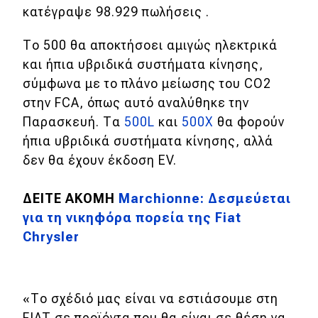
κατέγραψε 98.929 πωλήσεις .
MOTO
Το 500 θα αποκτήσοει αμιγώς ηλεκτρικά
και ήπια υβριδικά συστήματα κίνησης,
Μεταχειρισμένο
σύμφωνα με το πλάνο μείωσης του CO2
Οδηγός αγοράς
στην FCA, όπως αυτό αναλύθηκε την
Παρασκευή. Τα
500L
και
500X
θα φορούν
Συμβουλές
ήπια υβριδικά συστήματα κίνησης, αλλά
δεν θα έχουν έκδοση EV.
Χρηστικά
ΔΕΙΤΕ ΑΚΟΜΗ
Marchionne: Δεσμεύεται
Συμβουλές
για τη νικηφόρα πορεία της Fiat
Chrysler
ΚΤΕΟ
Οδική βοήθεια
«Το σχέδιό μας είναι να εστιάσουμε στη
FIAT σε προϊόντα που θα είναι σε θέση να