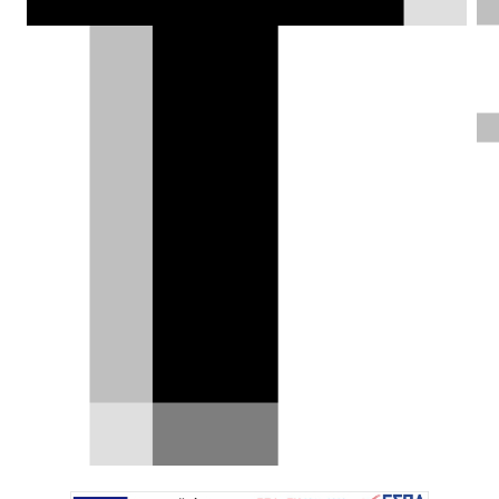
Ιταλίας και η παραμονή στις ΗΠΑ θα
συνεχιστεί όσο υπάρχει χώρος στην
αμερικανική αγορά.
Γιάννης Κουτσουφλάκης |
02.06.2018