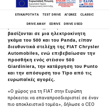
Main navigation
ΕΠΙΚΑΙΡΌΤΗΤΑ
TEST DRIVE
ΑΓΏΝΕΣ
CLASSIC
Η φίρμα της FIAT στην Ευρώπη θα
DRIVE AWAY
EDRIVE
DRIVE USED
μειωθεί σε ελάχιστα μοντέλα που θα
βασίζονται σε μια ηλεκτροκίνητη
Main navigation
γκάμα του 500 και του Panda, είπαν
Επικαιρότητα
διευθυντικά στελέχη της FIAT Chrysler
Νέα μοντέλα
Automobiles, ενώ επιβεβαίωσαν την
προσθήκη ενός στέισον 500
Πρωτότυπα
Giardiniera, την κατάργηση του Punto
Ελλάδα
και την απόσυρση του Tipo από τις
Κόσμος
ευρωπαϊκές αγορές.
Τεχνολογία
«Ο χώρος για τη FIAT στην Ευρώπη
πρόκειται να επαναπροσδιοριστεί σε έναν
Ασφάλεια
πιο αποκλειστικό τομέα», δήλωσε ο CEO
Αγορά