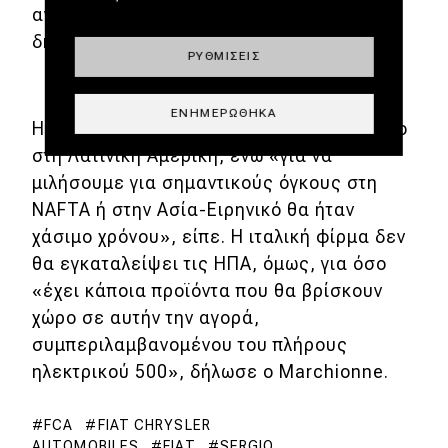
ανακτήσουν το κόστος συμμόρφωσης»,
δήλωσε ο Marchionne.
ΡΥΘΜΊΣΕΙΣ
ΕΝΗΜΕΡΏΘΗΚΑ
Η FIAT θα διαδραματίσει ένα σχετικό ρόλο
στη Λατινική Αμερική, ενώ «για να
μιλήσουμε για σημαντικούς όγκους στη
NAFTA ή στην Ασία-Ειρηνικό θα ήταν
χάσιμο χρόνου», είπε. Η ιταλική φίρμα δεν
θα εγκαταλείψει τις ΗΠΑ, όμως, για όσο
«έχει κάποια προϊόντα που θα βρίσκουν
χώρο σε αυτήν την αγορά,
συμπεριλαμβανομένου του πλήρους
ηλεκτρικού 500», δήλωσε ο Marchionne.
FCA
FIAT CHRYSLER
AUTOMOBILES
FIAT
SERGIO