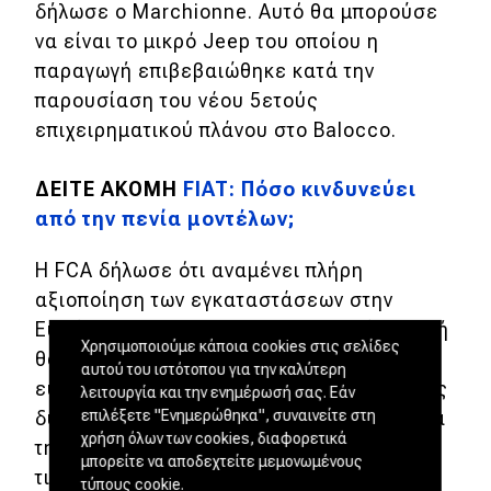
δήλωσε ο Marchionne. Αυτό θα μπορούσε
να είναι το μικρό Jeep του οποίου η
παραγωγή επιβεβαιώθηκε κατά την
παρουσίαση του νέου 5ετούς
επιχειρηματικού πλάνου στο Balocco.
ΔΕΙΤΕ ΑΚΟΜΗ
FIAT: Πόσο κινδυνεύει
από την πενία μοντέλων;
Η FCA δήλωσε ότι αναμένει πλήρη
αξιοποίηση των εγκαταστάσεων στην
Ευρώπη έως το 2022. «Θα παραμείνουμε ή
Χρησιμοποιούμε κάποια cookies στις σελίδες
θα αυξήσουμε την πλήρη αξιοποίηση της
αυτού του ιστότοπου για την καλύτερη
ευρωπαϊκής και της ιταλικής βιομηχανικής
λειτουργία και την ενημέρωσή σας. Εάν
επιλέξετε "Ενημερώθηκα", συναινείτε στη
δυναμικότητας, εξαλείφοντας τα προϊόντα
χρήση όλων των cookies, διαφορετικά
της μαζικής αγοράς που δεν έχουν
μπορείτε να αποδεχτείτε μεμονωμένους
τιμολογιακή δύναμη έτσι ώστε να
τύπους cookie.