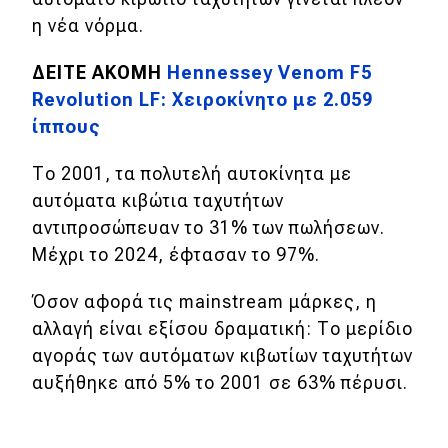
η νέα νόρμα.
MOTO
ΔΕΙΤΕ ΑΚΟΜΗ
Hennessey Venom F5
Μεταχειρισμένο
Revolution LF: Χειροκίνητο με 2.059
ίππους
Οδηγός αγοράς
Το 2001, τα πολυτελή αυτοκίνητα με
Συμβουλές
αυτόματα κιβώτια ταχυτήτων
αντιπροσώπευαν το 31% των πωλήσεων.
Χρηστικά
Μέχρι το 2024, έφτασαν το 97%.
Συμβουλές
Όσον αφορά τις mainstream μάρκες, η
αλλαγή είναι εξίσου δραματική: Το μερίδιο
ΚΤΕΟ
αγοράς των αυτόματων κιβωτίων ταχυτήτων
Οδική βοήθεια
αυξήθηκε από 5% το 2001 σε 63% πέρυσι.