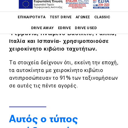
Το 2001, σχεδόν κάθε επιβατικό
Main navigation
ΕΠΙΚΑΙΡΌΤΗΤΑ
TEST DRIVE
ΑΓΏΝΕΣ
CLASSIC
αυτοκίνητο που ταξινομήθηκε στις
πέντε μεγάλες ευρωπαϊκές αγορές
DRIVE AWAY
EDRIVE
DRIVE USED
-Γερμανία, Ηνωμένο Βασίλειο, Γαλλία,
Ιταλία και Ισπανία- χρησιμοποιούσε
Main navigation
Επικαιρότητα
χειροκίνητο κιβώτιο ταχυτήτων.
Νέα μοντέλα
Τα στοιχεία δείχνουν ότι, εκείνη την εποχή,
τα αυτοκίνητα με χειροκίνητο κιβώτιο
Πρωτότυπα
αντιπροσώπευαν το 91% των ταξινομήσεων
Ελλάδα
σε αυτές τις πέντε αγορές.
Κόσμος
Τεχνολογία
Ασφάλεια
Αυτός ο τύπος
Αγορά