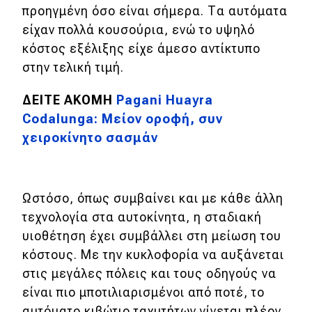
προηγμένη όσο είναι σήμερα. Τα αυτόματα
είχαν πολλά κουσούρια, ενώ το υψηλό
Eco
κόστος εξέλιξης είχε άμεσο αντίκτυπο
Νέα
στην τελική τιμή.
Τεχνολογία
ΔΕΙΤΕ ΑΚΟΜΗ
Pagani Huayra
Codalunga: Μείον οροφή, συν
Mobility
χειροκίνητο σασμάν
Σταθμοί φόρτισης
Classic
Ωστόσο, όπως συμβαίνει και με κάθε άλλη
τεχνολογία στα αυτοκίνητα, η σταδιακή
Νέα
υιοθέτηση έχει συμβάλλει στη μείωση του
κόστους. Με την κυκλοφορία να αυξάνεται
Παρουσιάσεις
στις μεγάλες πόλεις και τους οδηγούς να
είναι πιο μποτιλιαρισμένοι από ποτέ, το
DRIVE Away
αυτόματο κιβώτιο ταχυτήτων γίνεται πλέον