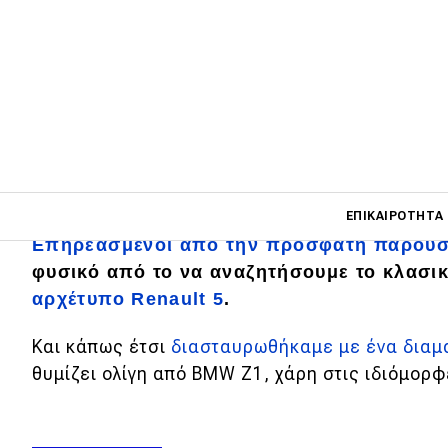
Main navigati
Χαζολόγημα στις αγγελίες, ποιος petrolhea
ΕΠΙΚΑΙΡΌΤΗΤΑ
Επηρεασμένοι από την πρόσφατη παρουσί
φυσικό από το να αναζητήσουμε το κλασι
αρχέτυπο Renault 5
.
Main navigation
Επικαιρότητα
Και κάπως έτσι
διασταυρωθήκαμε με ένα διαμα
Νέα μοντέλα
θυμίζει ολίγη από BMW Z1, χάρη στις ιδιόμορφ
Πρωτότυπα
Ελλάδα