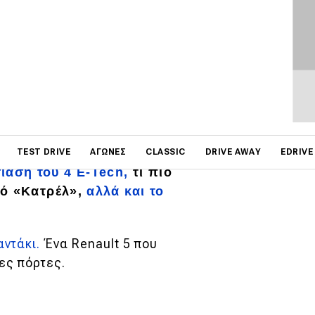
on
d δεν το κάνει;
TEST DRIVE
ΑΓΏΝΕΣ
CLASSIC
DRIVE AWAY
EDRIVE
αση του 4 E-Tech,
τι πιο
κό «Κατρέλ»,
αλλά και το
ντάκι.
Ένα Renault 5 που
ες πόρτες.