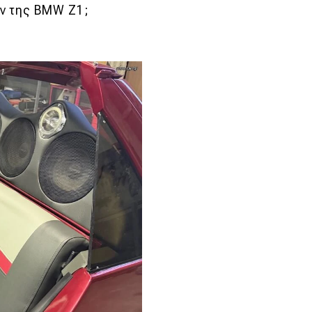
ν της BMW Z1;