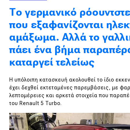
Κόσμος
Το γερμανικό ρόουντστε
Τεχνολογία
που εξαφανίζονται ηλεκ
Ασφάλεια
αμάξωμα. Αλλά το γαλλι
Αγορά
πάει ένα βήμα παραπέρα
Απόψεις
καταργεί τελείως
Test Drive
Η υπόλοιπη κατασκευή ακολουθεί το ίδιο εκκε
Δοκιμή
έχει δεχθεί εκτεταμένες παρεμβάσεις, με φα
λεπτομέρειες και αρκετά στοιχεία που παραπέ
Αποστολή
του Renault 5 Turbo.
Συγκρίνουμε