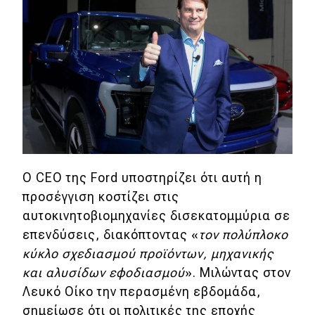
MOTO
Μεταχειρισμένο
Οδηγός αγοράς
Συμβουλές
Ο CEO της Ford υποστηρίζει ότι αυτή η
Χρηστικά
προσέγγιση κοστίζει στις
Συμβουλές
αυτοκινητοβιομηχανίες δισεκατομμύρια σε
επενδύσεις, διακόπτοντας «
τον πολύπλοκο
ΚΤΕΟ
κύκλο σχεδιασμού προϊόντων, μηχανικής
Οδική βοήθεια
και αλυσίδων εφοδιασμού
». Μιλώντας στον
Λευκό Οίκο την περασμένη εβδομάδα,
σημείωσε ότι οι πολιτικές της εποχής