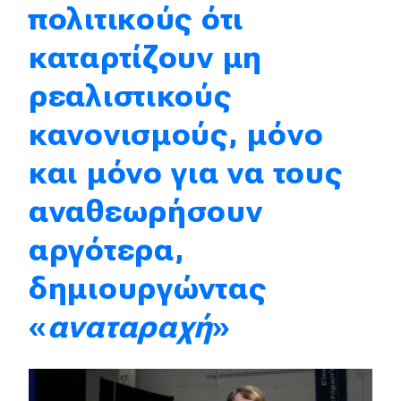
πολιτικούς ότι
Eco
καταρτίζουν μη
Νέα
ρεαλιστικούς
Τεχνολογία
κανονισμούς, μόνο
Mobility
και μόνο για να τους
Σταθμοί φόρτισης
αναθεωρήσουν
αργότερα,
Classic
δημιουργώντας
Νέα
«
αναταραχή
»
Παρουσιάσεις
DRIVE Away