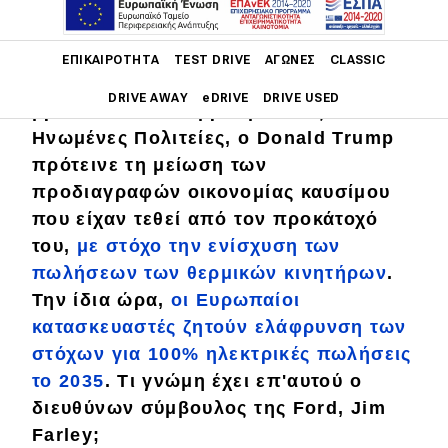
Main navigation
ΕΠΙΚΑΙΡΌΤΗΤΑ
TEST DRIVE
ΑΓΏΝΕΣ
CLASSIC
Η παγκόσμια αυτοκινητοβιομηχανία
DRIVE AWAY
eDRIVE
DRIVE USED
βρίσκεται σε αναβρασμό. Στις
Ηνωμένες Πολιτείες, ο Donald Trump
Main navigation
πρότεινε τη μείωση των
Επικαιρότητα
προδιαγραφών οικονομίας καυσίμου
Νέα μοντέλα
που είχαν τεθεί από τον προκάτοχό
του,
με στόχο την ενίσχυση των
Πρωτότυπα
πωλήσεων των θερμικών κινητήρων
.
Ελλάδα
Την ίδια ώρα,
οι Ευρωπαίοι
Κόσμος
κατασκευαστές ζητούν ελάφρυνση των
στόχων για 100% ηλεκτρικές πωλήσεις
Τεχνολογία
το 2035
. Τι γνώμη έχει επ'αυτού ο
Ασφάλεια
διευθύνων σύμβουλος της Ford, Jim
Farley;
Αγορά