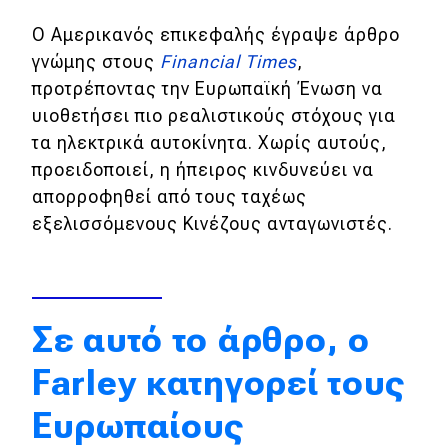
Απόψεις
Ο Αμερικανός επικεφαλής έγραψε άρθρο
γνώμης στους
Financial Times
,
προτρέποντας την Ευρωπαϊκή Ένωση να
Test Drive
υιοθετήσει πιο ρεαλιστικούς στόχους για
τα ηλεκτρικά αυτοκίνητα. Χωρίς αυτούς,
Δοκιμή
προειδοποιεί, η ήπειρος κινδυνεύει να
Αποστολή
απορροφηθεί από τους ταχέως
εξελισσόμενους Κινέζους ανταγωνιστές.
Συγκρίνουμε
Αγώνες
Σε αυτό το άρθρο, ο
Formula 1
Farley κατηγορεί τους
WRC
Ευρωπαίους
Motorsport