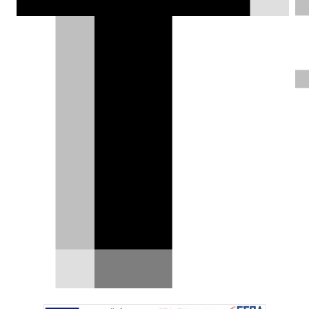
Ευρωπαίους. Διαφορετικά κινδυνεύουν
να γίνουν «ένα βιομηχανικό μουσείο
του 20ού αιώνα».
Δημήτρης Σαμπαζιώτης |
27.12.2025