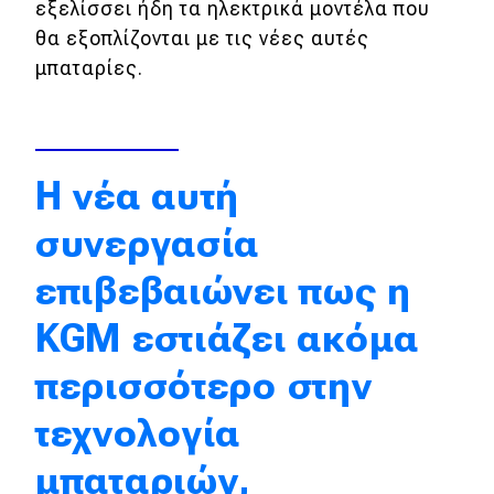
εξελίσσει ήδη τα ηλεκτρικά μοντέλα που
Πρωτότυπα
θα εξοπλίζονται με τις νέες αυτές
μπαταρίες.
Ελλάδα
Κόσμος
Τεχνολογία
Η νέα αυτή
Ασφάλεια
συνεργασία
Αγορά
επιβεβαιώνει πως η
Απόψεις
KGM εστιάζει ακόμα
Test Drive
περισσότερο στην
Δοκιμή
τεχνολογία
Αποστολή
μπαταριών,