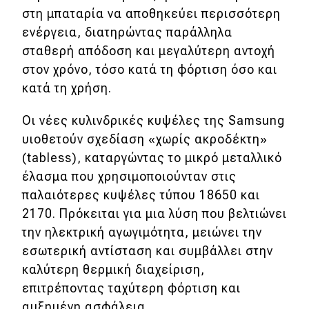
στη μπαταρία να αποθηκεύει περισσότερη
Χρηστικά
ενέργεια, διατηρώντας παράλληλα
σταθερή απόδοση και μεγαλύτερη αντοχή
Συμβουλές
στον χρόνο, τόσο κατά τη φόρτιση όσο και
ΚΤΕΟ
κατά τη χρήση.
Οδική βοήθεια
Οι νέες κυλινδρικές κυψέλες της Samsung
υιοθετούν σχεδίαση «χωρίς ακροδέκτη»
(tabless), καταργώντας το μικρό μεταλλικό
eDRIVE
έλασμα που χρησιμοποιούνταν στις
παλαιότερες κυψέλες τύπου 18650 και
DRIVE USED
2170. Πρόκειται για μια λύση που βελτιώνει
την ηλεκτρική αγωγιμότητα, μειώνει την
εσωτερική αντίσταση και συμβάλλει στην
καλύτερη θερμική διαχείριση,
επιτρέποντας ταχύτερη φόρτιση και
αυξημένη ασφάλεια.