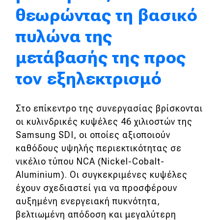
Συγκρίνουμε
θεωρώντας τη βασικό
πυλώνα της
Αγώνες
μετάβασής της προς
Formula 1
τον εξηλεκτρισμό
WRC
Motorsport
Στο επίκεντρο της συνεργασίας βρίσκονται
οι κυλινδρικές κυψέλες 46 χιλιοστών της
Samsung SDI, οι οποίες αξιοποιούν
Eco
καθόδους υψηλής περιεκτικότητας σε
Νέα
νικέλιο τύπου NCA (Nickel-Cobalt-
Aluminium). Οι συγκεκριμένες κυψέλες
Τεχνολογία
έχουν σχεδιαστεί για να προσφέρουν
Mobility
αυξημένη ενεργειακή πυκνότητα,
βελτιωμένη απόδοση και μεγαλύτερη
Σταθμοί φόρτισης