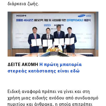
διάρκεια ζωής.
Classic
Νέα
Παρουσιάσεις
DRIVE Away
ΔΕΙΤΕ ΑΚΟΜΗ
Η πρώτη μπαταρία
MOTO
στερεάς κατάστασης είναι εδώ
Μεταχειρισμένο
Οδηγός αγοράς
Ειδική αναφορά πρέπει να γίνει και στη
Συμβουλές
χρήση μιας ειδικής ανόδου από συνδυασμό
πυριτίου και άνθρακα, η οποία επιτρέπει