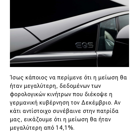
Eco
Νέα
Τεχνολογία
Mobility
Σταθμοί φόρτισης
Ίσως κάποιος να περίμενε ότι η μείωση θα
ήταν μεγαλύτερη, δεδομένων των
Classic
φορολογικών κινήτρων που διέκοψε η
Νέα
γερμανική κυβέρνηση τον Δεκέμβριο. Αν
κάτι αντίστοιχο συνέβαινε στην πατρίδα
Παρουσιάσεις
μας, εικάζουμε ότι η μείωση θα ήταν
μεγαλύτερη από 14,1%.
DRIVE Away