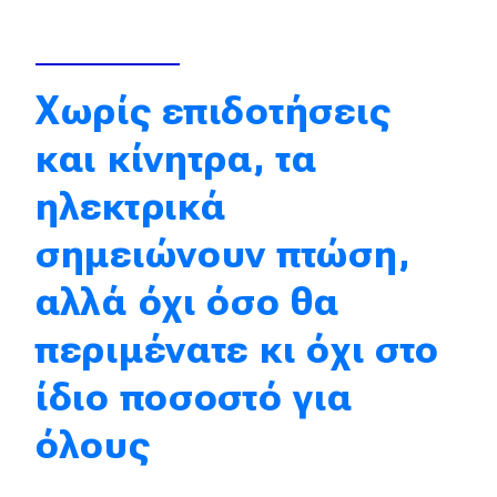
Απόψεις
Χωρίς επιδοτήσεις
Test Drive
και κίνητρα, τα
Δοκιμή
ηλεκτρικά
Αποστολή
σημειώνουν πτώση,
Συγκρίνουμε
αλλά όχι όσο θα
Αγώνες
περιμένατε κι όχι στο
Formula 1
ίδιο ποσοστό για
WRC
όλους
Motorsport