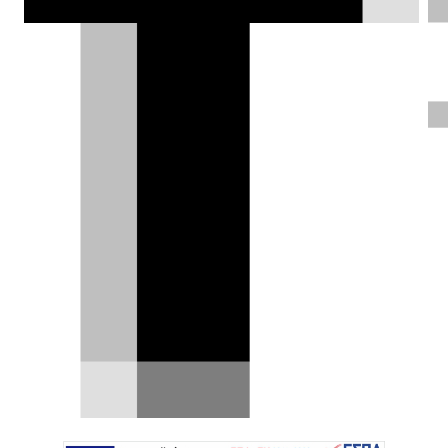
πωλήσεις μειώθηκαν κατά 14,1% το
πρώτο 3μηνο του 2024.
Δημήτρης Σαμπαζιώτης |
17.04.2024