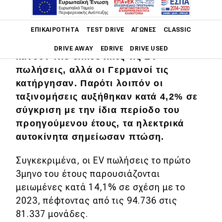
Main navigation
Οι επιδοτήσεις αποσκοπούν στο να
ΕΠΙΚΑΙΡΌΤΗΤΑ
TEST DRIVE
ΑΓΏΝΕΣ
CLASSIC
μειώσουν την τιμή αγοράς και να
DRIVE AWAY
EDRIVE
DRIVE USED
κάνουν πιο ελκυστικές τις EV
πωλήσεις, αλλά οι Γερμανοί τις
Main navigation
Επικαιρότητα
κατήργησαν. Παρότι λοιπόν οι
ταξινομήσεις αυξήθηκαν κατά 4,2% σε
Νέα μοντέλα
σύγκριση με την ίδια περίοδο του
προηγούμενου έτους, τα ηλεκτρικά
Πρωτότυπα
αυτοκίνητα σημείωσαν πτώση.
Ελλάδα
Συγκεκριμένα, οι EV πωλήσεις το πρώτο
Κόσμος
3μηνο του έτους παρουσιάζονται
Τεχνολογία
μειωμένες κατά
14,1% σε σχέση με το
Ασφάλεια
2023, πέφτοντας από τις 94.736 στις
81.337 μονάδες.
Αγορά