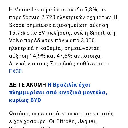
eDRIVE
Η Mercedes σημείωσε άνοδο 5,8%, με
DRIVE USED
παραδόσεις 7.720 ηλεκτρικών οχημάτων. Η
Skoda σημείωσε αξιοσημείωτη αύξηση
15,7% στις EV πωλήσεις, ενώ η Smart κι η
Volvo παρέδωσαν πάνω από 3.000
ηλεκτρικά η καθεμία, σημειώνοντας
αύξηση 14,9% και 47,5% αντίστοιχα.
Λογικά για τους Σουηδούς ευθύνεται το
EX30
.
ΔΕΙΤΕ ΑΚΟΜΗ
Η Βραζιλία έχει
πλημμυρίσει από κινεζικά μοντέλα,
κυρίως BYD
Ωστόσο, οι περισσότεροι κατασκευαστές
είχαν χασούρα.
Οι Citroën, Jaguar,