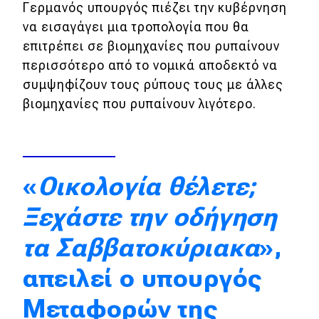
Γερμανός υπουργός πιέζει την κυβέρνηση
Απόψεις
να εισαγάγει μια τροπολογία που θα
επιτρέπει σε βιομηχανίες που ρυπαίνουν
περισσότερο από το νομικά αποδεκτό να
Test Drive
συμψηφίζουν τους ρύπους τους με άλλες
βιομηχανίες που ρυπαίνουν λιγότερο.
Δοκιμή
Αποστολή
Συγκρίνουμε
«
Οικολογία θέλετε;
Ξεχάστε την οδήγηση
Αγώνες
τα Σαββατοκύριακα
»,
Formula 1
απειλεί ο υπουργός
WRC
Motorsport
Μεταφορών της