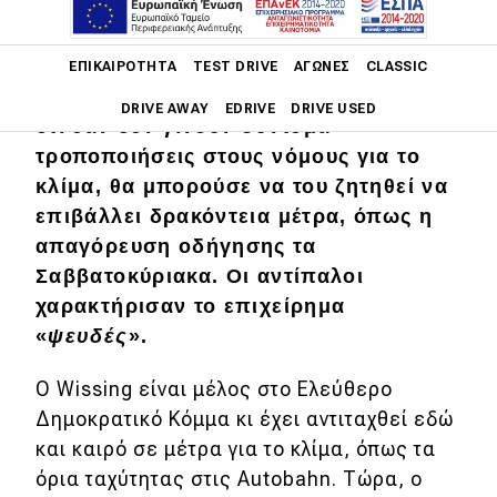
Main navigation
Ο Volker Wissing, υπουργός
ΕΠΙΚΑΙΡΌΤΗΤΑ
TEST DRIVE
ΑΓΏΝΕΣ
CLASSIC
Μεταφορών της Γερμανίας, υποστήριξε
DRIVE AWAY
EDRIVE
DRIVE USED
ότι εάν δεν γίνουν σύντομα
τροποποιήσεις στους νόμους για το
Main navigation
Επικαιρότητα
κλίμα, θα μπορούσε να του ζητηθεί να
επιβάλλει δρακόντεια μέτρα, όπως η
Νέα μοντέλα
απαγόρευση οδήγησης τα
Σαββατοκύριακα. Οι αντίπαλοι
Πρωτότυπα
χαρακτήρισαν το επιχείρημα
Ελλάδα
«
ψευδές
».
Κόσμος
Ο Wissing είναι μέλος στο Ελεύθερο
Τεχνολογία
Δημοκρατικό Κόμμα κι έχει αντιταχθεί εδώ
Ασφάλεια
και καιρό σε μέτρα για το κλίμα, όπως τα
όρια ταχύτητας στις Autobahn. Τώρα, ο
Αγορά