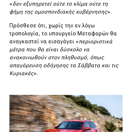
«
δεν εξυπηρετεί ούτε το κλίμα ούτε τη
φήμη της ομοσπονδιακής κυβέρνησης
».
MOTO
Πρόσθεσε ότι, χωρίς την εν λόγω
Μεταχειρισμένο
τροπολογία, το υπουργείο Μεταφορών θα
αναγκαστεί να εισαγάγει «
περιοριστικά
Οδηγός αγοράς
μέτρα που θα είναι δύσκολο να
Συμβουλές
ανακοινωθούν στον πληθυσμό, όπως
απαγόρευση οδήγησης τα Σάββατα και τις
Κυριακές
».
Χρηστικά
Συμβουλές
ΚΤΕΟ
Οδική βοήθεια