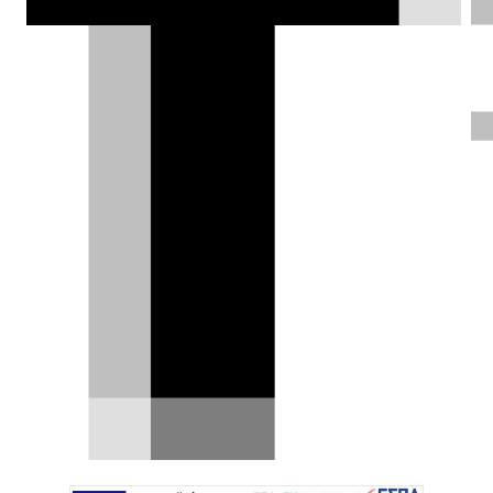
Σαββατοκύριακο εάν η κυβέρνηση δεν
αλλάξει τους νόμους για το κλίμα.
Δημήτρης Σαμπαζιώτης |
13.04.2024