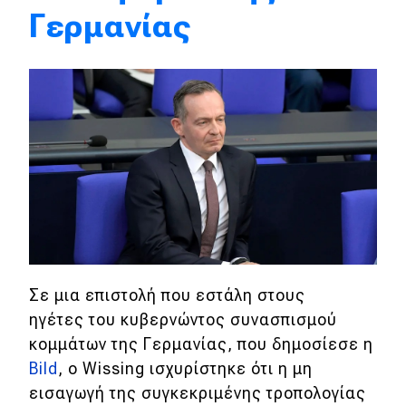
Γερμανίας
Eco
Νέα
Τεχνολογία
Mobility
Σταθμοί φόρτισης
Classic
Σε μια επιστολή που εστάλη στους
Νέα
ηγέτες του κυβερνώντος συνασπισμού
Παρουσιάσεις
κομμάτων της Γερμανίας, που δημοσίεσε η
Bild
, ο Wissing ισχυρίστηκε ότι η μη
εισαγωγή της συγκεκριμένης τροπολογίας
DRIVE Away