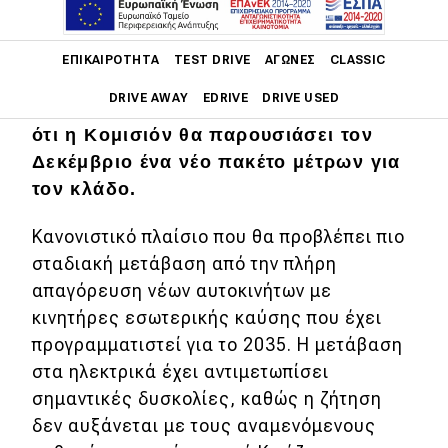
Main navigation
ΕΠΙΚΑΙΡΌΤΗΤΑ
TEST DRIVE
ΑΓΏΝΕΣ
CLASSIC
DRIVE AWAY
EDRIVE
DRIVE USED
Οι Ευρωπαίοι κατασκευαστές ελπίζουν
ότι η Κομισιόν θα παρουσιάσει τον
Main navigation
Δεκέμβριο ένα νέο πακέτο μέτρων για
Επικαιρότητα
τον κλάδο.
Νέα μοντέλα
Κανονιστικό πλαίσιο που θα προβλέπει πιο
Πρωτότυπα
σταδιακή μετάβαση από την πλήρη
Ελλάδα
απαγόρευση νέων αυτοκινήτων με
κινητήρες εσωτερικής καύσης που έχει
Κόσμος
προγραμματιστεί για το 2035. Η μετάβαση
Τεχνολογία
στα ηλεκτρικά έχει αντιμετωπίσει
σημαντικές δυσκολίες, καθώς η ζήτηση
Ασφάλεια
δεν αυξάνεται με τους αναμενόμενους
Αγορά