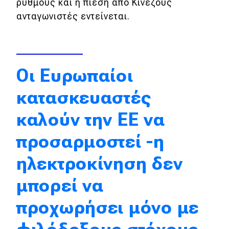
ρυθμούς και η πίεση από Κινέζους
Απόψεις
ανταγωνιστές εντείνεται.
Test Drive
Οι Ευρωπαίοι
Δοκιμή
κατασκευαστές
Αποστολή
καλούν την ΕΕ να
Συγκρίνουμε
προσαρμοστεί -η
Αγώνες
ηλεκτροκίνηση δεν
Formula 1
μπορεί να
WRC
προχωρήσει μόνο με
Motorsport