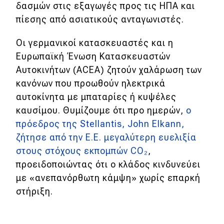
δασμών στις εξαγωγές προς τις ΗΠΑ και
πίεσης από ασιατικούς ανταγωνιστές.
MOTO
Οι γερμανικοί κατασκευαστές και η
Μεταχειρισμένο
Ευρωπαϊκή Ένωση Κατασκευαστών
Αυτοκινήτων (ACEA) ζητούν χαλάρωση των
Οδηγός αγοράς
κανόνων που προωθούν ηλεκτρικά
Συμβουλές
αυτοκίνητα με μπαταρίες ή κυψέλες
καυσίμου. Θυμίζουμε ότι προ ημερών,
ο
πρόεδρος της Stellantis, John Elkann,
Χρηστικά
ζήτησε από την Ε.Ε. μεγαλύτερη ευελιξία
Συμβουλές
στους στόχους εκπομπών CO₂
,
προειδοποιώντας ότι ο κλάδος κινδυνεύει
ΚΤΕΟ
με «ανεπανόρθωτη κάμψη» χωρίς επαρκή
Οδική βοήθεια
στήριξη.