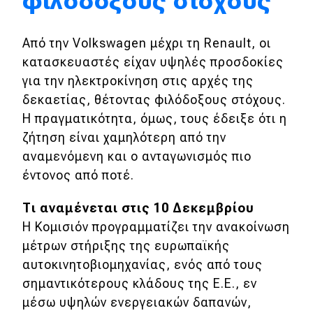
φιλόδοξους στόχους
Eco
Από την Volkswagen μέχρι τη Renault, οι
κατασκευαστές είχαν υψηλές προσδοκίες
Νέα
για την ηλεκτροκίνηση στις αρχές της
Τεχνολογία
δεκαετίας, θέτοντας φιλόδοξους στόχους.
Η πραγματικότητα, όμως, τους έδειξε ότι η
Mobility
ζήτηση είναι χαμηλότερη από την
Σταθμοί φόρτισης
αναμενόμενη και ο ανταγωνισμός πιο
έντονος από ποτέ.
Classic
Τι αναμένεται στις 10 Δεκεμβρίου
Η Κομισιόν προγραμματίζει την ανακοίνωση
Νέα
μέτρων στήριξης της ευρωπαϊκής
Παρουσιάσεις
αυτοκινητοβιομηχανίας, ενός από τους
σημαντικότερους κλάδους της Ε.Ε., εν
μέσω υψηλών ενεργειακών δαπανών,
DRIVE Away