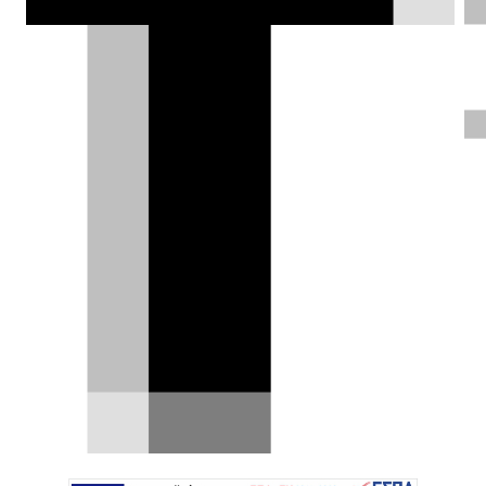
κατασκευαστές πιέζουν την Κομισιόν
να επιτρέψει βιοκαύσιμα και plug-in
hybrid, και τους στόχους για πλήρη
ηλεκτροκίνηση να μετατεθούν.
Χρήστος Παπαχριστόπουλος |
27.11.2025