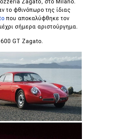
zzeria Zagato, στο Milano.
ν το φθινόπωρο της ίδιας
ato
που αποκαλύφθηκε τον
 μέχρι σήμερα αριστούργημα.
1600 GT Zagato.