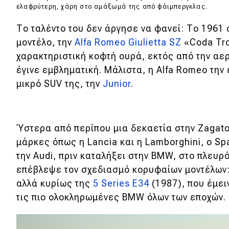
ελαφρύτερη, χάρη στο αμάξωμά της από φάιμπεργκλας.
Το ταλέντο του δεν άργησε να φανεί: Tο 1961
μοντέλο, την
Alfa Romeo Giulietta SZ
«Coda Tro
χαρακτηριστική κοφτή ουρά, εκτός από την αε
έγινε εμβληματική. Μάλιστα, η Alfa Romeo τη
μικρό SUV της, την
Junior
.
Ύστερα από περίπου μια δεκαετία στην Zagat
μάρκες όπως η Lancia και η Lamborghini, ο Sp
την Audi, πριν καταλήξει στην BMW, στο πλευρό
επέβλεψε τον σχεδιασμό κορυφαίων μοντέλων: 
αλλά κυρίως της
5 Series E34
(1987), που έμει
τις πιο ολοκληρωμένες BMW όλων των εποχών.