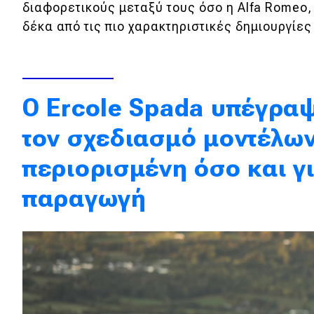
διαφορετικούς μεταξύ τους όσο η Alfa Romeo,
Κόσμος
δέκα από τις πιο χαρακτηριστικές δημιουργίες
Τεχνολογία
Ασφάλεια
Αγορά
Ο Ercole Spada υπέγρα
Απόψεις
τον σχεδιασμό μοντέλων
περιορισμένη όσο και γ
Test Drive
παραγωγή
Δοκιμή
Αποστολή
Συγκρίνουμε