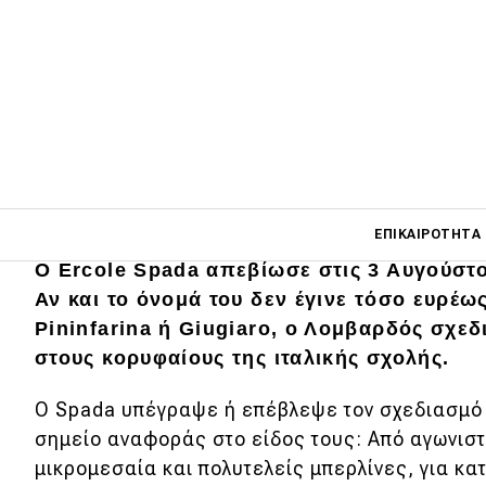
Main navigati
ΕΠΙΚΑΙΡΌΤΗΤΑ
Ο Ercole Spada απεβίωσε στις 3 Αυγούστου
Αν και το όνομά του δεν έγινε τόσο ευρέω
Main navigation
Pininfarina ή Giugiaro, ο Λομβαρδός σχεδ
Επικαιρότητα
στους κορυφαίους της ιταλικής σχολής.
Νέα μοντέλα
Ο Spada υπέγραψε ή επέβλεψε τον σχεδιασμό 
Πρωτότυπα
σημείο αναφοράς στο είδος τους: Από αγωνισ
μικρομεσαία και πολυτελείς μπερλίνες, για κ
Ελλάδα