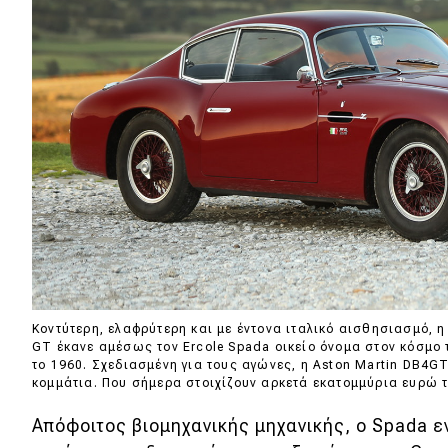
Αγώνες
Formula 1
WRC
Motorsport
Eco
Νέα
Τεχνολογία
Mobility
Κοντύτερη, ελαφρύτερη και με έντονα ιταλικό αισθησιασμό, η
GT έκανε αμέσως τoν Ercole Spada οικείο όνομα στον κόσμο
Σταθμοί φόρτισης
το 1960. Σχεδιασμένη για τους αγώνες, η Aston Martin DB4G
κομμάτια. Που σήμερα στοιχίζουν αρκετά εκατομμύρια ευρώ τ
Απόφοιτος βιομηχανικής μηχανικής, ο Spada ε
Classic