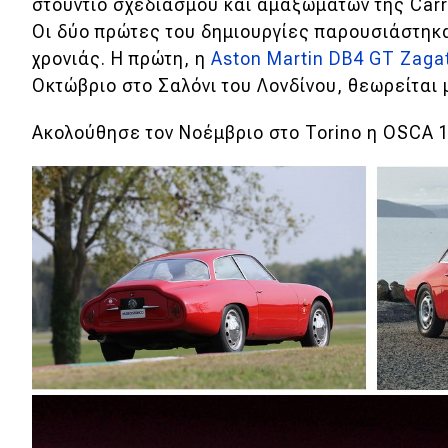
στούντιο σχεδιασμού και αμαξωμάτων της Carro
Νέα
Οι δύο πρώτες του δημιουργίες παρουσιάστηκα
χρονιάς. Η πρώτη, η
Aston Martin DB4 GT Zag
Παρουσιάσεις
Οκτώβριο στο Σαλόνι του Λονδίνου, θεωρείται
Ακολούθησε τον Νοέμβριο στο Torino η OSCA 
DRIVE Away
MOTO
Μεταχειρισμένο
Οδηγός αγοράς
Συμβουλές
Χρηστικά