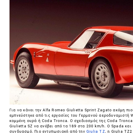
Συμβουλές
ΚΤΕΟ
Οδική βοήθεια
eDRIVE
DRIVE USED
Για να κάνει την Alfa Romeo Giulietta Sprint Zagato ακόμη πι
εμπνεύστηκε από τις εργασίες του Γερμανού αεροδυναμιστή 
κομμένη ουρά ή Coda Tronca. Ο σχεδιασμός της Coda Tronca 
Giulietta SZ να ανέβει από τα 189 στα 200 km/h. Ο Spada και
συνδυασμό. Πιο εντυπωσιακή από την
Giulia TZ
, η Giulia TZ