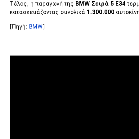
Αγώνες
Τέλος, η παραγωγή της
BMW Σειρά 5 Ε34
τερμ
κατασκευάζοντας συνολικά
1.300.000
αυτοκίνη
Formula 1
WRC
[Πηγή:
BMW
]
Motorsport
Eco
Νέα
Τεχνολογία
Mobility
Σταθμοί φόρτισης
Classic