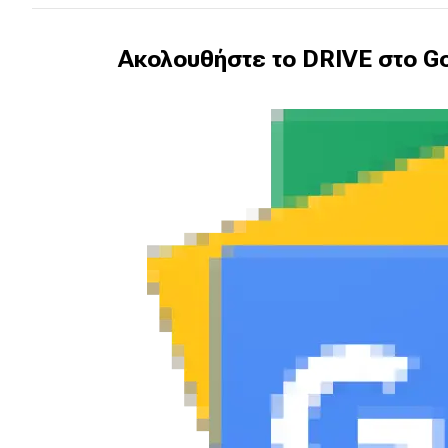
Συμβουλές
ΚΤΕΟ
Ακολουθήστε το DRIVE στο Go
Οδική βοήθεια
eDRIVE
DRIVE USED