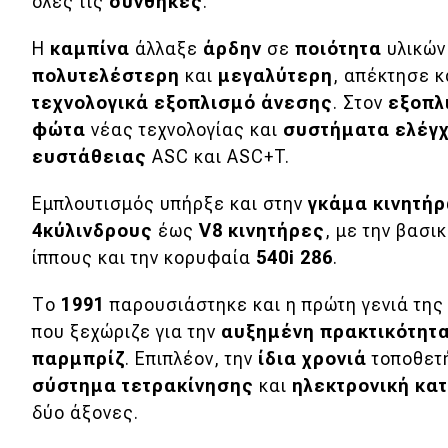
όλες τις
συνθήκες
.
Κόσμος
Η
καμπίνα
άλλαξε
άρδην
σε
ποιότητα
υλικών
Τεχνολογία
πολυτελέστερη
και
μεγαλύτερη
, απέκτησε 
τεχνολογικά εξοπλισμό άνεσης
. Στον
εξοπλ
Ασφάλεια
φώτα
νέας τεχνολογίας και
συστήματα ελέγχ
Αγορά
ευστάθειας
ASC και ASC+T.
Απόψεις
Εμπλουτισμός υπήρξε και στην
γκάμα κινητή
4κύλινδρους
έως
V8 κινητήρες
, με την βασι
Test Drive
ίππους και την κορυφαία
540i 286
.
Δοκιμή
Το
1991
παρουσιάστηκε και η πρώτη γενιά τη
που ξεχώριζε για την
αυξημένη πρακτικότητ
Αποστολή
παρμπρίζ
. Επιπλέον, την
ίδια χρονιά
τοποθετ
Συγκρίνουμε
σύστημα τετρακίνησης
και
ηλεκτρονική κα
δύο άξονες.