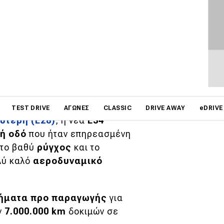
ρία της 5άρας ασχολείται
υσιάστηκε το 1988.
on
TEST DRIVE
ΑΓΏΝΕΣ
CLASSIC
DRIVE AWAY
eDRIVE
ύτερη (E28)
, η νέα
E34
ή οδό
που ήταν επηρεασμένη
 το βαθύ
ρύγχος
και το
λύ καλό
αεροδυναμικό
χήματα προ παραγωγής
για
ν
7.000.000 km
δοκιμών σε