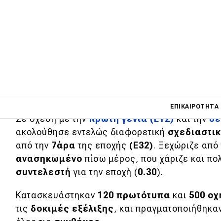
Το τρίτο επεισόδιο της σειράς με την ιστο
με την τρίτη γενιά του μοντέλου που παρο
Main navigati
ΕΠΙΚΑΙΡΌΤΗΤΑ
Σε σχέση με την
πρώτη γενιά (Ε12)
και την
δε
ακολούθησε εντελώς διαφορετική
σχεδιαστικ
από την
7άρα
της εποχής
(Ε32)
. Ξεχώριζε από
Main navigation
Επικαιρότητα
ανασηκωμένο
πίσω μέρος, που χάριζε και πο
συντελεστή
για την εποχή (
0.30
).
Νέα μοντέλα
Κατασκευάστηκαν
120 πρωτότυπα
και
500 ο
Πρωτότυπα
τις
δοκιμές εξέλιξης
, και πραγματοποιήθηκα
Ελλάδα