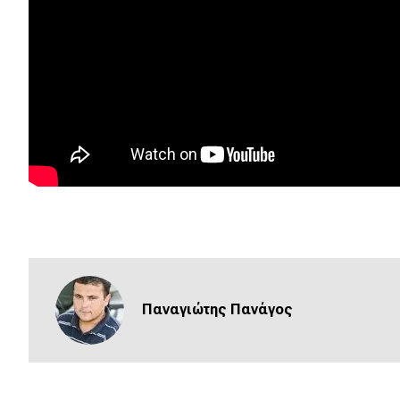
Νέα
Παρουσιάσεις
DRIVE Away
MOTO
Μεταχειρισμένο
Οδηγός αγοράς
Συμβουλές
Παναγιώτης Πανάγος
Χρηστικά