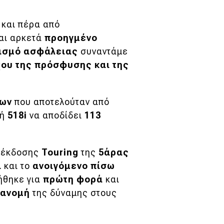
 και πέρα από
και αρκετά
προηγμένο
ισμό ασφάλειας
συναντάμε
ου της πρόσφυσης και της
ρων
που αποτελούταν από
κή
518i
να αποδίδει
113
ς έκδοσης
Touring
της
5άρας
α
και το
ανοιγόμενο πίσω
ήθηκε για
πρώτη φορά
και
τανομή
της δύναμης στους