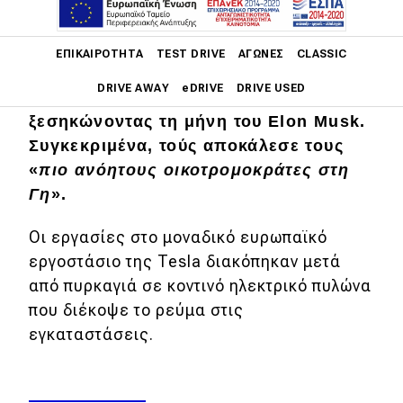
Μια ομάδα που αυτοαποκαλείται «
The
Main navigation
Volcano Group
» έχει αναλάβει την
ΕΠΙΚΑΙΡΌΤΗΤΑ
TEST DRIVE
ΑΓΏΝΕΣ
CLASSIC
ευθύνη για το περιστατικό στο
DRIVE AWAY
eDRIVE
DRIVE USED
εργοστάσιο της Tesla στο Βερολίνο,
ξεσηκώνοντας τη μήνη του Elon Musk.
Main navigation
Συγκεκριμένα, τούς αποκάλεσε τους
Επικαιρότητα
«
πιο ανόητους οικοτρομοκράτες στη
Νέα μοντέλα
Γη
».
Πρωτότυπα
Οι εργασίες στο μοναδικό ευρωπαϊκό
Ελλάδα
εργοστάσιο της Tesla διακόπηκαν μετά
από πυρκαγιά σε κοντινό ηλεκτρικό πυλώνα
Κόσμος
που διέκοψε το ρεύμα στις
Τεχνολογία
εγκαταστάσεις.
Ασφάλεια
Αγορά