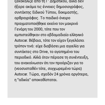
ξεκοκάλιζε από τη Γ' Δημοτικού, αλλά δεν
ήξερε ακόμα τις έννοιες δημοσιογράφος,
συντάκτης Ειδικού Τύπου, δοκιμαστής,
αρθρογράφος. Το παιδικό όνειρο
πραγματοποιήθηκε εκείνο τον μακρινό
Γενάρη του 2000, τότε που τον
εμπιστεύθηκαν στο εβδομαδιαίο ελληνικό
Autocar. Βέβαια, τότε τον είχαν ξεγελάσει
τρόπον τινά: είχε διαβάσει μια αγγελία για
συντάκτες στο Drive, το αγαπημένο του
περιοδικό. Αλλά όταν πέρασε τη συνέντευξη,
του ανακοίνωσαν ότι τον προόριζαν για το
(νεοσυσταθέν τότε, συγχωρεμένο τώρα)
Autocar. Τώρα, σχεδόν 24 χρόνια αργότερα,
η "αδικία" αποκαθίσταται.