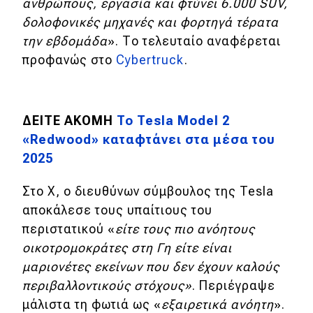
ανθρώπους, εργασία και φτύνει 6.000 SUV,
δολοφονικές μηχανές και φορτηγά τέρατα
MOTO
την εβδομάδα
». Το τελευταίο αναφέρεται
προφανώς στο
Cybertruck
.
Μεταχειρισμένο
Οδηγός αγοράς
ΔΕΙΤΕ ΑΚΟΜΗ
To Tesla Model 2
Συμβουλές
«Redwood» καταφτάνει στα μέσα του
2025
Χρηστικά
Στο X, ο διευθύνων σύμβουλος της Tesla
αποκάλεσε τους υπαίτιους του
Συμβουλές
περιστατικού «
είτε τους πιο ανόητους
ΚΤΕΟ
οικοτρομοκράτες στη Γη είτε είναι
Οδική βοήθεια
μαριονέτες εκείνων που δεν έχουν καλούς
περιβαλλοντικούς στόχους»
. Περιέγραψε
μάλιστα τη φωτιά ως «
εξαιρετικά ανόητη
».