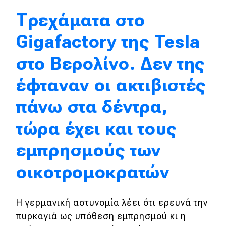
Τρεχάματα στο
Απόψεις
Gigafactory της Tesla
Test Drive
στο Βερολίνο. Δεν της
Δοκιμή
έφταναν οι ακτιβιστές
Αποστολή
πάνω στα δέντρα,
Συγκρίνουμε
τώρα έχει και τους
εμπρησμούς των
Αγώνες
οικοτρομοκρατών
Formula 1
WRC
Η γερμανική αστυνομία λέει ότι ερευνά την
Motorsport
πυρκαγιά ως υπόθεση εμπρησμού κι η