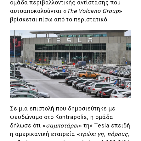
ομάδα περιβαλλοντικής αντίστασης που
αυτοαποκαλούνται «
The Volcano Group
»
Eco
βρίσκεται πίσω από το περιστατικό.
Νέα
Τεχνολογία
Mobility
Σταθμοί φόρτισης
Classic
Νέα
Σε μια επιστολή που δημοσιεύτηκε με
Παρουσιάσεις
ψευδώνυμο στο Kontrapolis, η ομάδα
δήλωσε ότι «
σαμποτάρει
» την Tesla επειδή
η αμερικανική εταιρεία «
τρώει γη, πόρους,
DRIVE Away