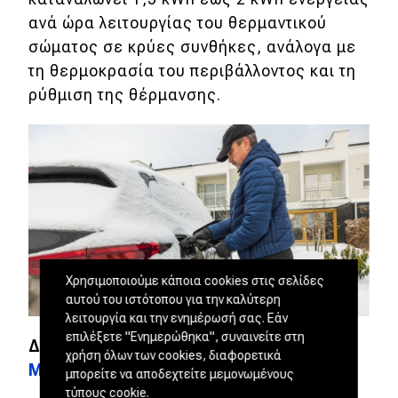
ανά ώρα λειτουργίας του θερμαντικού
σώματος σε κρύες συνθήκες, ανάλογα με
τη θερμοκρασία του περιβάλλοντος και τη
ρύθμιση της θέρμανσης.
Χρησιμοποιούμε κάποια cookies στις σελίδες
αυτού του ιστότοπου για την καλύτερη
λειτουργία και την ενημέρωσή σας. Εάν
επιλέξετε "Ενημερώθηκα", συναινείτε στη
ΔΕΙΤΕ ΑΚΟΜΗ
Test drive: Porsche
χρήση όλων των cookies, διαφορετικά
Macan 4, αλλαγή σελίδας
μπορείτε να αποδεχτείτε μεμονωμένους
τύπους cookie.