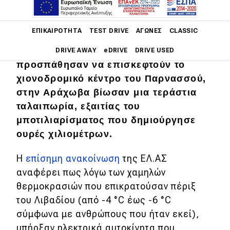
Main navigation
ΕΠΙΚΑΙΡΌΤΗΤΑ
TEST DRIVE
ΑΓΏΝΕΣ
CLASSIC
Ανήμερα των Χριστουγέννων, όσοι
DRIVE AWAY
eDRIVE
DRIVE USED
προσπάθησαν να επισκεφτούν το
Main navigation
χιονοδρομικό κέντρο του Παρνασσού,
Επικαιρότητα
στην Αράχωβα βίωσαν μια τεράστια
ταλαιπωρία, εξαιτίας του
Νέα μοντέλα
μποτιλιαρίσματος που δημιούργησε
Πρωτότυπα
ουρές χιλιομέτρων.
Ελλάδα
Η
επίσημη ανακοίνωση
της ΕΛ.ΑΣ
Κόσμος
αναφέρει πως λόγω των χαμηλών
θερμοκρασιών που επικρατούσαν πέριξ
Τεχνολογία
του Λιβαδίου (από -4 °C έως -6 °C
Ασφάλεια
σύμφωνα με ανθρώπους που ήταν εκεί),
Αγορά
υπήρξαν ηλεκτρικά αυτοκίνητα που