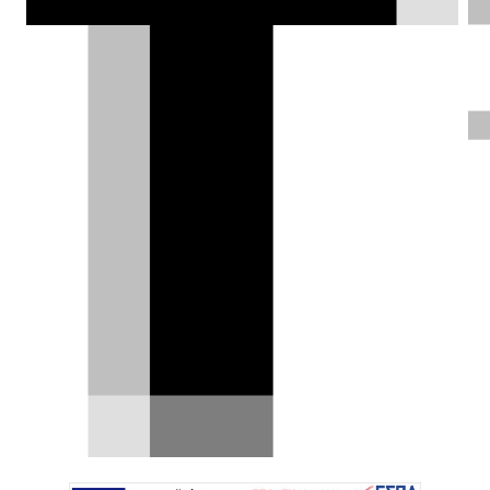
θερμοκρασίες. Φταίνε όμως στα
αλήθεια για την ταλαιπωρία του
κόσμου;
Σπύρος Ντόκος |
28.12.2024