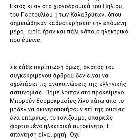
Εκτός κι αν στα χιονοδρομικά του Πηλίου,
MOTO
του Περτουλίου ή των Καλαβρύτων, όπου
σημειώθηκαν καθυστερήσεις την επόμενη
Μεταχειρισμένο
μέρα, αιτία ήταν και πάλι κάποιο ηλεκτρικό
που έμεινε.
Οδηγός αγοράς
Συμβουλές
Σε κάθε περίπτωση όμως, σκοπός του
συγκεκριμένου άρθρου δεν είναι να
Χρηστικά
σχολιάσει τις ανακοινώσεις της ελληνικής
αστυνομίας. Πάμε λοιπόν στο προκείμενο.
Συμβουλές
Μπορούν θερμοκρασίες λίγο κάτω από το
ΚΤΕΟ
μηδέν να ακινητοποιήσουν επί της ουσίας
ένα επαρκώς, το τονίζουμε, επαρκώς
Οδική βοήθεια
φορτισμένο ηλεκτρικό αυτοκίνητο; Η
απάντηση είναι ρητή. Όχι!