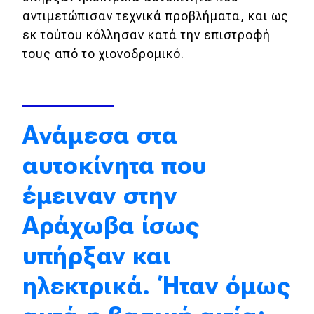
αντιμετώπισαν τεχνικά προβλήματα, και ως
Απόψεις
εκ τούτου κόλλησαν κατά την επιστροφή
τους από το χιονοδρομικό.
Test Drive
Δοκιμή
Ανάμεσα στα
Αποστολή
αυτοκίνητα που
Συγκρίνουμε
έμειναν στην
Αγώνες
Αράχωβα ίσως
Formula 1
υπήρξαν και
WRC
ηλεκτρικά. Ήταν όμως
Motorsport