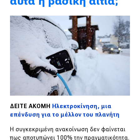
αυτά η βασική αιτία;
Eco
Νέα
Τεχνολογία
Mobility
Σταθμοί φόρτισης
Classic
Νέα
ΔΕΙΤΕ ΑΚΟΜΗ
Ηλεκτροκίνηση, μια
επένδυση για το μέλλον του πλανήτη
Παρουσιάσεις
Η συγκεκριμένη ανακοίνωση δεν φαίνεται
πως αποτυπώνει 100% την πραγματικότητα.
DRIVE Away