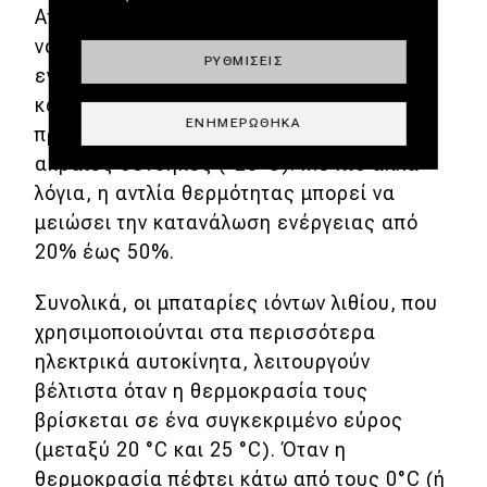
Απεναντίας, η αντλία θερμότητας μπορεί
να καταναλώνει μόλις 0,5 kWh έως 1 kWh
ΡΥΘΜΊΣΕΙΣ
ενέργειας ανά ώρα για τη θέρμανση της
καμπίνας σε ψυχρές συνθήκες. Υπό την
ΕΝΗΜΕΡΏΘΗΚΑ
προϋπόθεση φυσικά ότι δεν μιλάμε για
ακραίες συνθήκες (-20°C). Με πιο απλά
λόγια, η αντλία θερμότητας μπορεί να
μειώσει την κατανάλωση ενέργειας από
20% έως 50%.
Συνολικά, οι μπαταρίες ιόντων λιθίου, που
χρησιμοποιούνται στα περισσότερα
ηλεκτρικά αυτοκίνητα, λειτουργούν
βέλτιστα όταν η θερμοκρασία τους
βρίσκεται σε ένα συγκεκριμένο εύρος
(μεταξύ 20 °C και 25 °C). Όταν η
θερμοκρασία πέφτει κάτω από τους 0°C (ή