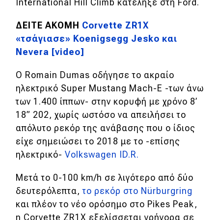
International Hill Climb κατέληξε στη Ford.
ΔΕΙΤΕ ΑΚΟΜΗ
Corvette ZR1X
«τσάγιασε» Koenigsegg Jesko και
Nevera [video]
Ο Romain Dumas οδήγησε το ακραίο
ηλεκτρικό Super Mustang Mach-E -των άνω
των 1.400 ίππων- στην κορυφή με χρόνο 8
’
18
”
202, χωρίς ωστόσο να απειλήσει το
απόλυτο ρεκόρ της ανάβασης που ο ίδιος
είχε σημειώσει το 2018 με το -επίσης
ηλεκτρικό-
Volkswagen ID.R.
Μετά το 0-100 km/h σε λιγότερο από δύο
δευτερόλεπτα,
το ρεκόρ στο Nürburgring
και πλέον το νέο ορόσημο στο Pikes Peak,
η Corvette ZR1X εξελίσσεται γρήγορα σε