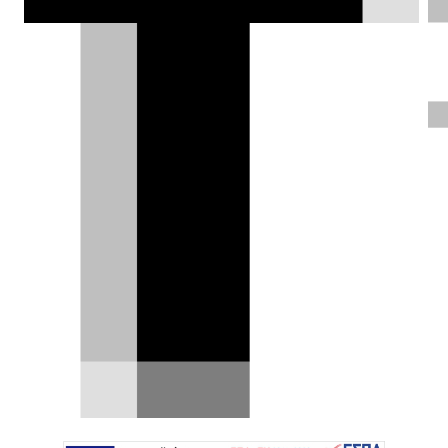
παραγωγής στο «βουνό των θεών», ενώ
η Ford πήρε τη νίκη γενικής.
Δημήτρης Σαμπαζιώτης |
23.06.2026
ΦΩΤΟΓΡΑΦΙΕΣ