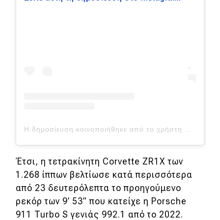
MOTO
Μεταχειρισμένο
Οδηγός αγοράς
Συμβουλές
Χρηστικά
Η δημοσίευση κοινοποιήθηκε από το χρήστη RACER Network (@racer_network)
Συμβουλές
Έτσι, η τετρακίνητη Corvette ZR1X των
ΚΤΕΟ
1.268 ίππων βελτίωσε κατά περισσότερα
Οδική βοήθεια
από 23 δευτερόλεπτα το προηγούμενο
ρεκόρ των 9
’
53
”
που κατείχε η Porsche
911 Turbo S γενιάς 992.1 από το 2022.