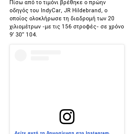
Πίσω από το τιμόνι βρέθηκε ο πρώην
οδηγός του IndyCar, JR Hildebrand, ο
Eco
οποίος ολοκλήρωσε τη διαδρομή των 20
χιλιομέτρων -με τις 156 στροφές- σε χρόνο
Νέα
9
’
30
”
104.
Τεχνολογία
Mobility
Σταθμοί φόρτισης
Classic
Νέα
Παρουσιάσεις
DRIVE Away
Δείτε αυτή τη δημοσίευση στο Instagram.