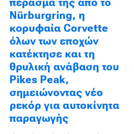
πέρασμά της από το
Απόψεις
Nürburgring, η
κορυφαία Corvette
Test Drive
όλων των εποχών
Δοκιμή
κατέκτησε και τη
Αποστολή
θρυλική ανάβαση του
Συγκρίνουμε
Pikes Peak,
σημειώνοντας νέο
Αγώνες
ρεκόρ για αυτοκίνητα
Formula 1
παραγωγής
WRC
Motorsport