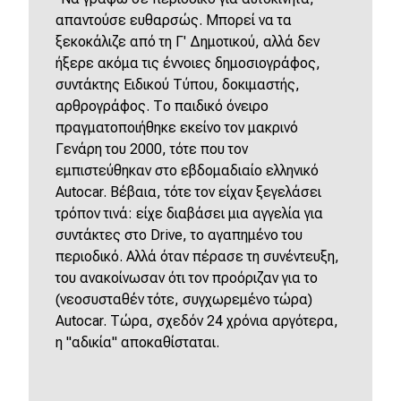
απαντούσε ευθαρσώς. Μπορεί να τα
ξεκοκάλιζε από τη Γ' Δημοτικού, αλλά δεν
ήξερε ακόμα τις έννοιες δημοσιογράφος,
συντάκτης Ειδικού Τύπου, δοκιμαστής,
αρθρογράφος. Το παιδικό όνειρο
πραγματοποιήθηκε εκείνο τον μακρινό
Γενάρη του 2000, τότε που τον
εμπιστεύθηκαν στο εβδομαδιαίο ελληνικό
Autocar. Βέβαια, τότε τον είχαν ξεγελάσει
τρόπον τινά: είχε διαβάσει μια αγγελία για
συντάκτες στο Drive, το αγαπημένο του
περιοδικό. Αλλά όταν πέρασε τη συνέντευξη,
του ανακοίνωσαν ότι τον προόριζαν για το
(νεοσυσταθέν τότε, συγχωρεμένο τώρα)
Autocar. Τώρα, σχεδόν 24 χρόνια αργότερα,
η "αδικία" αποκαθίσταται.