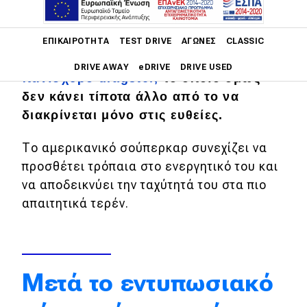
Main navigation
Μην κάνεις το λάθος να θεωρήσεις τη
ΕΠΙΚΑΙΡΌΤΗΤΑ
TEST DRIVE
ΑΓΏΝΕΣ
CLASSIC
Chevrolet Corvette ZR1X
απλώς ένα
DRIVE AWAY
eDRIVE
DRIVE USED
πανίσχυρο dragster,
το οποίο όμως
δεν κάνει τίποτα άλλο από το να
Main navigation
Επικαιρότητα
διακρίνεται μόνο στις ευθείες.
Νέα μοντέλα
Το αμερικανικό σούπερκαρ συνεχίζει να
προσθέτει τρόπαια στο ενεργητικό του και
Πρωτότυπα
να αποδεικνύει την ταχύτητά του στα πιο
Ελλάδα
απαιτητικά τερέν.
Κόσμος
Τεχνολογία
Μετά το εντυπωσιακό
Ασφάλεια
Αγορά