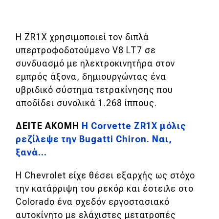
eDRIVE
DRIVE USED
Η ZR1X χρησιμοποιεί τον διπλά
υπερτροφοδοτούμενο V8 LT7 σε
συνδυασμό με ηλεκτροκινητήρα στον
εμπρός άξονα, δημιουργώντας ένα
υβριδικό σύστημα τετρακίνησης που
αποδίδει συνολικά 1.268 ίππους.
ΔΕΙΤΕ ΑΚΟΜΗ
Η Corvette ZR1X μόλις
ρεζίλεψε την Bugatti Chiron. Ναι,
ξανά...
Η Chevrolet είχε θέσει εξαρχής ως στόχο
την κατάρριψη του ρεκόρ και έστειλε στο
Colorado ένα σχεδόν εργοστασιακό
αυτοκίνητο με ελάχιστες μετατροπές