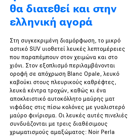
θα διατεθεί και στην
Eco
ελληνική αγορά
Νέα
Στη συγκεκριμένη διαμόρφωση, το μικρό
Τεχνολογία
αστικό SUV υιοθετεί λευκές λεπτομέρειες
Mobility
που παραπέμπουν στον χειμώνα και στο
Σταθμοί φόρτισης
χιόνι. Στον εξοπλισμό περιλαμβάνονται
οροφή σε απόχρωση Blanc Opale, λευκό
καβούκι στους πλευρικούς καθρέφτες,
Classic
λευκά κέντρα τροχών, καθώς κι ένα
αποκλειστικό αυτοκόλλητο μαύρης ματ
Νέα
νιφάδας στις πίσω κολόνες με γυαλιστερό
Παρουσιάσεις
μαύρο φινίρισμα. Οι λευκές αυτές πινελιές
συνδυάζονται με τρεις διαθέσιμους
χρωματισμούς αμαξώματος: Noir Perla
DRIVE Away