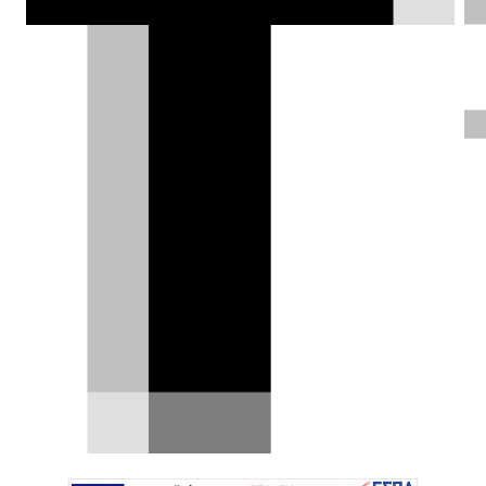
χειμερινό χαρακτήρα και πλουσιότερο
εξοπλισμό. Η τιμή της ανακοινώθηκε
για τη Γαλλία, χωρίς ακόμη
επιβεβαίωση για άλλες αγορές, αν και
εμφανίζεται στο επίσημο press site
της μάρκας.
Δημήτρης Βαμβακίδης |
16.01.2026