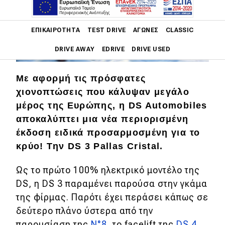
Main navigation
ΕΠΙΚΑΙΡΌΤΗΤΑ
TEST DRIVE
ΑΓΏΝΕΣ
CLASSIC
DRIVE AWAY
EDRIVE
DRIVE USED
Main navigation
Με αφορμή τις πρόσφατες
Επικαιρότητα
χιονοπτώσεις που κάλυψαν μεγάλο
μέρος της Ευρώπης, η DS Automobiles
Νέα μοντέλα
αποκαλύπτει μια νέα περιορισμένη
Πρωτότυπα
έκδοση ειδικά προσαρμοσμένη για το
Ελλάδα
κρύο! Την DS 3 Pallas Cristal.
Κόσμος
Ως το πρώτο 100% ηλεκτρικό μοντέλο της
Τεχνολογία
DS, η DS 3 παραμένει παρούσα στην γκάμα
της φίρμας. Παρότι έχει περάσει κάπως σε
Ασφάλεια
δεύτερο πλάνο ύστερα από την
Αγορά
παρουσίαση της
N°8
, το facelift της
DS 4