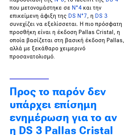
που μετονομάστηκε σε
N°4
και την
Απόψεις
επικείμενη άφιξη της
DS N°7
, η
DS 3
συνεχίζει να εξελίσσεται. Η πιο πρόσφατη
Test Drive
προσθήκη είναι η έκδοση Pallas Cristal, η
οποία βασίζεται στη βασική έκδοση Pallas,
Δοκιμή
αλλά με ξεκάθαρο χειμερινό
προσανατολισμό.
Αποστολή
Συγκρίνουμε
Προς το παρόν δεν
Αγώνες
υπάρχει επίσημη
Formula 1
ενημέρωση για το αν
WRC
η DS 3 Pallas Cristal
Motorsport