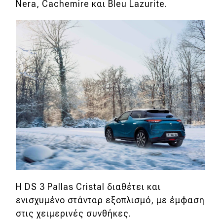
Nera, Cachemire και Bleu Lazurite.
MOTO
Μεταχειρισμένο
Οδηγός αγοράς
Συμβουλές
Χρηστικά
Συμβουλές
ΚΤΕΟ
Οδική βοήθεια
Η DS 3 Pallas Cristal διαθέτει και
ενισχυμένο στάνταρ εξοπλισμό, με έμφαση
στις χειμερινές συνθήκες.