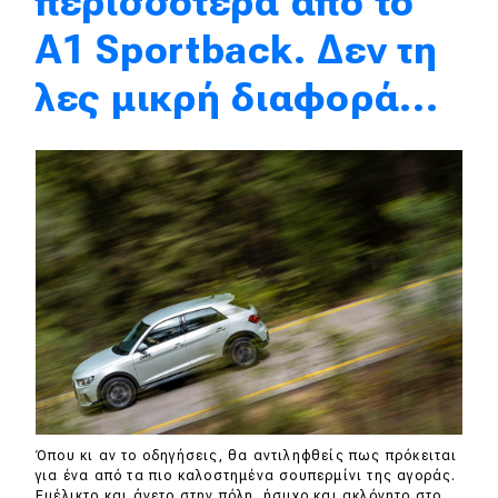
περισσότερα από το
A1 Sportback. Δεν τη
MOTO
λες μικρή διαφορά...
Μεταχειρισμένο
Οδηγός αγοράς
Συμβουλές
Χρηστικά
Συμβουλές
ΚΤΕΟ
Οδική βοήθεια
Όπου κι αν το οδηγήσεις, θα αντιληφθείς πως πρόκειται
για ένα από τα πιο καλοστημένα σουπερμίνι της αγοράς.
Ευέλικτο και άνετο στην πόλη, ήσυχο και ακλόνητο στο