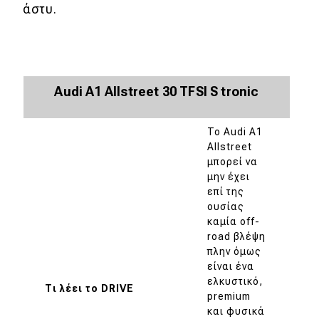
άστυ.
Audi A1 Allstreet 30 TFSI S tronic
To Audi A1
Allstreet
μπορεί να
μην έχει
επί της
ουσίας
καμία off-
road βλέψη
πλην όμως
είναι ένα
ελκυστικό,
Τι λέει το DRIVE
premium
και φυσικά