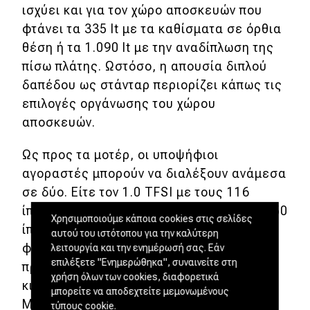
ισχύει και για τον χώρο αποσκευών που
φτάνει τα 335 lt με τα καθίσματα σε όρθια
θέση ή τα 1.090 lt με την αναδίπλωση της
πίσω πλάτης. Ωστόσο, η απουσία διπλού
δαπέδου ως στάνταρ περιορίζει κάπως τις
επιλογές οργάνωσης του χώρου
αποσκευών.
Ως προς τα μοτέρ, οι υποψήφιοι
αγοραστές μπορούν να διαλέξουν ανάμεσα
σε δύο. Είτε τον 1.0 TFSI με τους 116
ίππους είτε τον ισχυρότερο 1.5 με τους 150
Χρησιμοποιούμε κάποια cookies στις σελίδες
ίππους. Με το αυτοκίνητο της δοκιμής να
αυτού του ιστότοπου για την καλύτερη
φορά το μικρότερο σε ισχύ μοτέρ. Στην
λειτουργία και την ενημέρωσή σας. Εάν
επιλέξετε "Ενημερώθηκα", συναινείτε στη
πράξη, ο αλουμινένιος 3κύλινδρος
χρήση όλων των cookies, διαφορετικά
κινητήρας αποδεικνύει πως έχει τσαγανό.
μπορείτε να αποδεχτείτε μεμονωμένους
Με το αυτόματο κιβώτιο S tronic να
τύπους cookie.