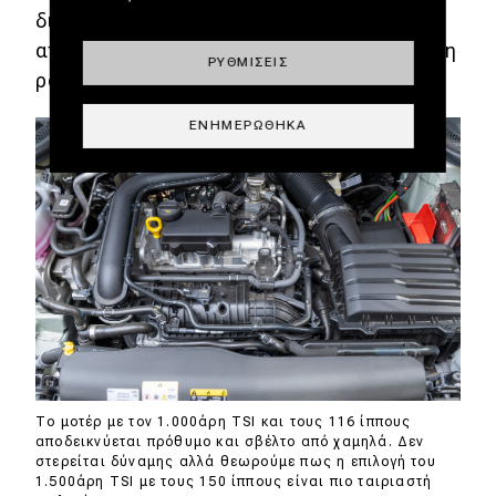
διαχειρίζεται γραμμικά και
αποτελεσματικά τόσο τη δύναμη όσο και τη
ΡΥΘΜΊΣΕΙΣ
ροπή του κινητήρα.
ΕΝΗΜΕΡΏΘΗΚΑ
Το μοτέρ με τον 1.000άρη TSI και τους 116 ίππους
αποδεικνύεται πρόθυμο και σβέλτο από χαμηλά. Δεν
στερείται δύναμης αλλά θεωρούμε πως η επιλογή του
1.500άρη TSI με τους 150 ίππους είναι πιο ταιριαστή