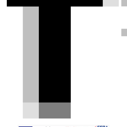
ΦΩΤΟΓΡΑΦΙΕΣ
Σπύρος Ντόκος |
07.11.2024
Test drive: Audi A1
Allstreet 30 TFSI S tronic,
πασπαρτού