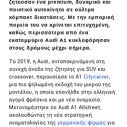
ζητούσαν ένα premium, δυναμικό και
Απόψεις
ποιοτικό αυτοκίνητο σε ούλτρα
κόμπακτ διαστάσεις. Με την εμπορική
πορεία του να κρίνεται επιτυχημένη,
Test Drive
καθώς περισσότερα από ένα
εκατομμύριο Audi A1 κυκλοφόρησαν
Δοκιμή
στους δρόμους μέχρι σήμερα.
Αποστολή
Το 2019, η Audi, ανταποκρινόμενη στη
Συγκρίνουμε
συνεχή άνοδο της ζήτησης για SUV και
crossover, παρουσίασε το A1
Citycarver
,
μια πιο ψηλωμένη εκδοχή του μικρού της
Αγώνες
μοντέλου, η οποία επανήλθε στην ελληνική
Formula 1
αγορά φρέσκια και με νέα ονομασία.
Μετονομάστηκε σε Audi A1 Αllstreet,
WRC
ακολουθώντας τη νέα στρατηγική
Motorsport
ονοματολογίας της
γερμανικής φίρμας
για