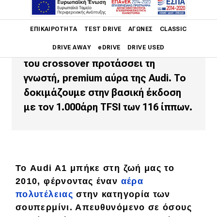
To Audi A1 Allstreet, το μικρότερο
Main navigation
ΕΠΙΚΑΙΡΌΤΗΤΑ
TEST DRIVE
ΑΓΏΝΕΣ
CLASSIC
μοντέλο στην γκάμα του Ingolstadt
ψήλωσε και φορώντας τον μανδύα
DRIVE AWAY
eDRIVE
DRIVE USED
του crossover προτάσσει τη
Main navigation
γνωστή, premium αύρα της Audi. To
Επικαιρότητα
δοκιμάζουμε στην βασική έκδοση
Νέα μοντέλα
με τον 1.000άρη TFSI των 116 ίππων.
Πρωτότυπα
Ελλάδα
Κόσμος
Το Audi A1 μπήκε στη ζωή μας το
Τεχνολογία
2010, φέρνοντας έναν
αέρα
πολυτέλειας
στην κατηγορία των
Ασφάλεια
σουπερμίνι. Απευθυνόμενο σε όσους
Αγορά