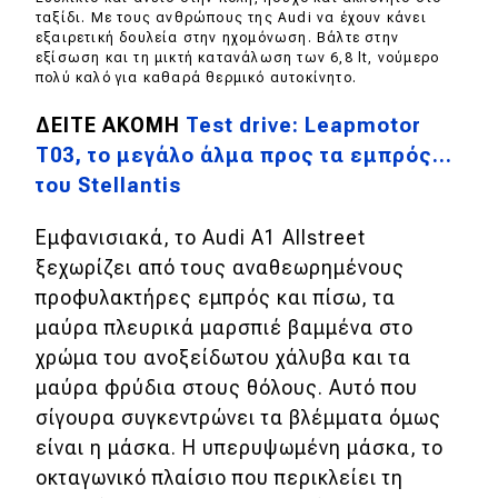
eDRIVE
ταξίδι. Με τους ανθρώπους της Audi να έχουν κάνει
εξαιρετική δουλεία στην ηχομόνωση. Βάλτε στην
DRIVE USED
εξίσωση και τη μικτή κατανάλωση των 6,8 lt, νούμερο
πολύ καλό για καθαρά θερμικό αυτοκίνητο.
ΔΕΙΤΕ ΑΚΟΜΗ
Test drive: Leapmotor
T03, το μεγάλο άλμα προς τα εμπρός...
του Stellantis
Εμφανισιακά, το Audi A1 Allstreet
ξεχωρίζει από τους αναθεωρημένους
προφυλακτήρες εμπρός και πίσω, τα
μαύρα πλευρικά μαρσπιέ βαμμένα στο
χρώμα του ανοξείδωτου χάλυβα και τα
μαύρα φρύδια στους θόλους. Αυτό που
σίγουρα συγκεντρώνει τα βλέμματα όμως
είναι η μάσκα. Η υπερυψωμένη μάσκα, το
οκταγωνικό πλαίσιο που περικλείει τη