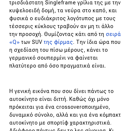
τρισδιάστατη Singleframe γρίλια της με την
κυψελοειδή δομή, τα νεύρα στο καπό, και
φυσικά ο ευδιάκριτος λογότυπος με τους
τέσσερις κύκλους τραβούν αν μη τι άλλο
την προσοχή. Θυμίζοντας κάτι από τη
σειρά
«Q»
των SUV
της φίρμας
. Την ίδια ώρα που
η σχεδίαση του πίσω μέρους, κάνει το
γερμανικό σουπερμίνι να φαίνεται
πλατύτερο από όσο πραγματικά είναι.
Η γενική εικόνα που σου δίνει πάντως το
αυτοκίνητο είναι διττή. Καθώς όχι μόνο
πρόκειται για ένα crossoverοποιημένο,
δυναμικό σύνολο, αλλά και για ένα κόμπακτ
αυτοκίνητο με σπορτίφ χαρακτηριστικά.
Αδιάφορο πάντως δεν το λες σίγουρα. Κι