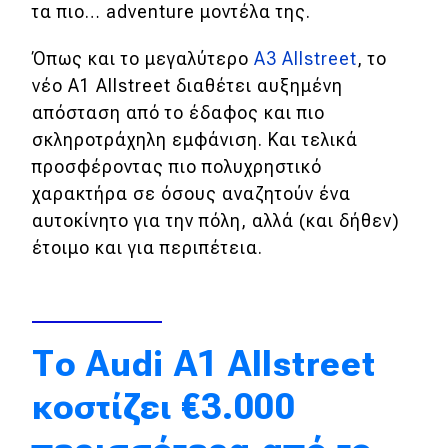
τα πιο… adventure μοντέλα της.
Eco
Όπως και το μεγαλύτερο
A3 Allstreet
, το
νέο A1 Αllstreet διαθέτει αυξημένη
Νέα
απόσταση από το έδαφος και πιο
Τεχνολογία
σκληροτράχηλη εμφάνιση. Και τελικά
προσφέροντας πιο πολυχρηστικό
Mobility
χαρακτήρα σε όσους αναζητούν ένα
Σταθμοί φόρτισης
αυτοκίνητο για την πόλη, αλλά (και δήθεν)
έτοιμο και για περιπέτεια.
Classic
Νέα
Το Audi A1 Allstreet
Παρουσιάσεις
κοστίζει €3.000
DRIVE Away