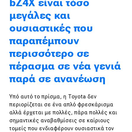
bZ4X είναι τόσο
μεγάλες και
Eco
ουσιαστικές που
Νέα
παραπέμπουν
Τεχνολογία
περισσότερο σε
Mobility
Σταθμοί φόρτισης
πέρασμα σε νέα γενιά
παρά σε ανανέωση
Classic
Υπό αυτό το πρίσμα, η Toyota δεν
Νέα
περιορίζεται σε ένα απλό φρεσκάρισμα
Παρουσιάσεις
αλλά έρχεται με πολλές, πάρα πολλές και
σημαντικές αναβαθμίσεις σε καίριους
τομείς που ενδιαφέρουν ουσιαστικά τον
DRIVE Away