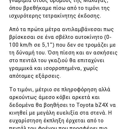
γνωριμία στους δρόμους της Μάλαγας,
όπου βρεθήκαμε πίσω από το τιμόνι της
ισχυρότερης τετρακίνητης έκδοσης.
Από τα πρώτα μέτρα αντιλαμβάνεσαι πως
βρίσκεσαι σε ένα σβέλτο αυτοκίνητο (0-
100 km/h σε 5,1") που δεν σε τρομάζει με
τη δύναμή του. Όση πίεση και αν ασκήσεις
στο πεντάλ του γκαζιού θα επιταχύνει
γραμμικά και ισορροπημένα, χωρίς
απότομες εξάρσεις.
Το τιμόνι, μέτριο σε πληροφόρηση αλλά
αρκούντως άμεσο κόβει αρκετά και
δεδομένα θα βοηθήσει το Toyota bZ4X να
κινηθεί με μεγάλη ευελιξία στα στενά. Η
ευχαρίστηση έκπληξη έρχεται από το
πεντάλ του φρένου που προσφέρει πιο