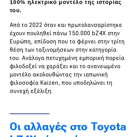
100% ηλεκτρικό μοντέλο της ιστορίας
Απόψεις
του.
Από το 2022 όταν και πρωτολανσαρίστηκε
Test Drive
έχουν πουληθεί πάνω 150.000 bZ4X στην
Ευρώπη, επίδοση που το φέρνει στην τρίτη
Δοκιμή
θέση των ταξινομήσεων στην κατηγορία
του. Ανάλογα πετυχημένη εμπορική πορεία
Αποστολή
φιλοδοξεί να χαράξει και το ανανεωμένο
Συγκρίνουμε
μοντέλο ακολουθώντας την ιαπωνική
φιλοσοφία Kaizen, που υποδηλώνει τη
συνεχή εξέλιξη.
Αγώνες
Formula 1
WRC
Οι αλλαγές στο Toyota
Motorsport