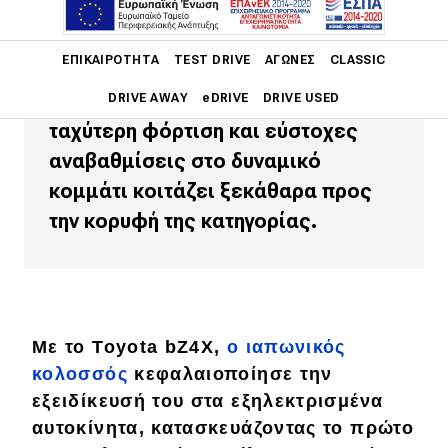
To ανανεωμένο Toyota bZ4X, με
Main navigation
ΕΠΙΚΑΙΡΌΤΗΤΑ
TEST DRIVE
ΑΓΏΝΕΣ
CLASSIC
ισχυρότερο ηλεκτρομοτέρ,
βελτιωμένη αποδοτικότητα,
DRIVE AWAY
eDRIVE
DRIVE USED
ταχύτερη φόρτιση και εύστοχες
Main navigation
αναβαθμίσεις στο δυναμικό
Επικαιρότητα
κομμάτι κοιτάζει ξεκάθαρα προς
Νέα μοντέλα
την κορυφή της κατηγορίας.
Πρωτότυπα
Ελλάδα
Κόσμος
Με το Toyota bZ4X,
ο ιαπωνικός
Τεχνολογία
κολοσσός
κεφαλαιοποίησε την
εξειδίκευσή του στα εξηλεκτρισμένα
Ασφάλεια
αυτοκίνητα, κατασκευάζοντας το πρώτο
Αγορά