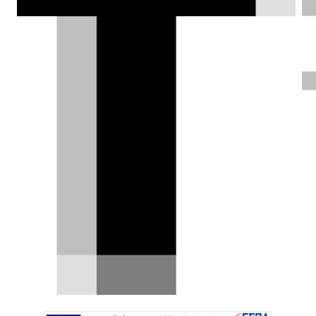
ΦΩΤΟΓΡΑΦΙΕΣ
Σπύρος Ντόκος |
29.11.2025
Δοκιμάζουμε στην
Ισπανία το ανανεωμένο
Toyota bZ4X