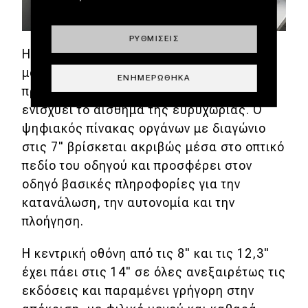
ΡΥΘΜΊΣΕΙΣ
Η σχεδίαση της καμπίνας ακολουθεί μια
μοντέρνα, μινιμαλιστική θα λέγαμε
ΕΝΗΜΕΡΏΘΗΚΑ
προσέγγιση, με την οριζόντια διάταξη να
ενισχύει το αίσθημα της ευρυχωρίας. Ο
ψηφιακός πίνακας οργάνων με διαγώνιο
στις 7" βρίσκεται ακριβώς μέσα στο οπτικό
πεδίο του οδηγού και προσφέρει στον
οδηγό βασικές πληροφορίες για την
κατανάλωση, την αυτονομία και την
πλοήγηση.
Η κεντρική οθόνη από τις 8" και τις 12,3"
έχει πάει στις 14" σε όλες ανεξαιρέτως τις
εκδόσεις και παραμένει γρήγορη στην