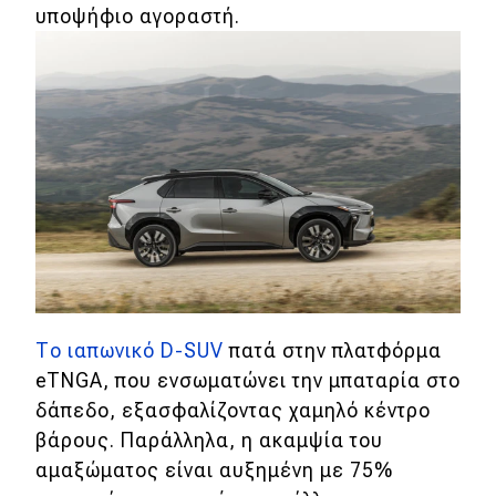
υποψήφιο αγοραστή.
MOTO
Μεταχειρισμένο
Οδηγός αγοράς
Συμβουλές
Χρηστικά
Συμβουλές
Το ιαπωνικό D-SUV
πατά στην πλατφόρμα
ΚΤΕΟ
eTNGA, που ενσωματώνει την μπαταρία στο
δάπεδο, εξασφαλίζοντας χαμηλό κέντρο
Οδική βοήθεια
βάρους. Παράλληλα, η ακαμψία του
αμαξώματος είναι αυξημένη με 75%