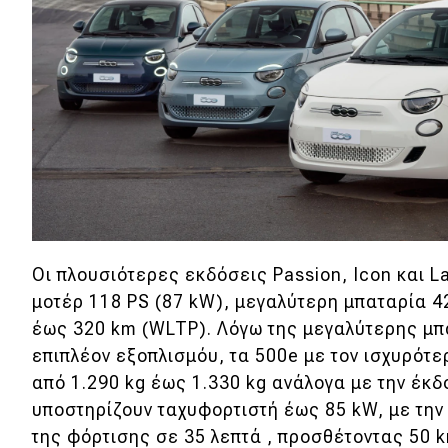
Νέα
Παρουσιάσεις
DRIVE Away
MOTO
Μεταχειρισμένο
Οι πλουσιότερες εκδόσεις Passion, Icon και L
Οδηγός αγοράς
μοτέρ 118 PS (87 kW), μεγαλύτερη μπαταρία 4
έως 320 km (WLTP). Λόγω της μεγαλύτερης μπα
Συμβουλές
επιπλέον εξοπλισμόυ, τα 500e με τον ισχυρότε
από 1.290 kg έως 1.330 kg ανάλογα με την έ
Χρηστικά
υποστηρίζουν ταχυφορτιστή έως 85 kW, με την
της φόρτισης σε 35 λεπτά , προσθέτοντας 50 