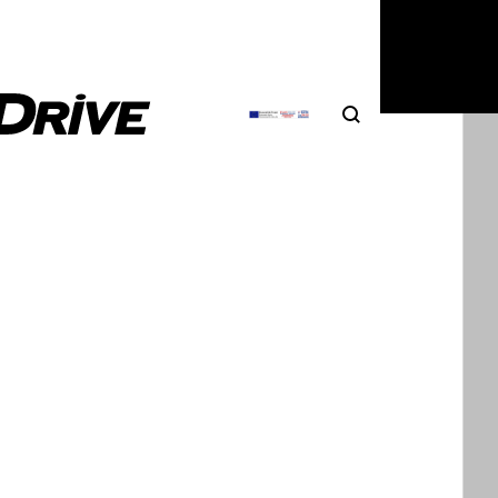
στρέφει
 μορφή.
Search
Αναζήτηση
ρικού εργοστασίου Lingotto
αση του νέου μέλους της
 της FIAT, Olivier
πλέον, καθώς η πανδημία