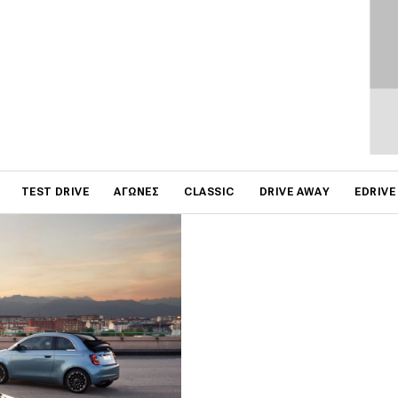
ταλική Αναγέννηση, εισάγοντας
ωμα από dolce vita. Ποντάρει
εκδόσεις του είναι αμιγώς
νουρια πλατφόρμα (97% νέα
α χρησιμοποιηθεί και σε άλλα
 προωθεί εναλλακτικές
υτοκινήτου, όπως η
on
TEST DRIVE
ΑΓΏΝΕΣ
CLASSIC
DRIVE AWAY
EDRIVE