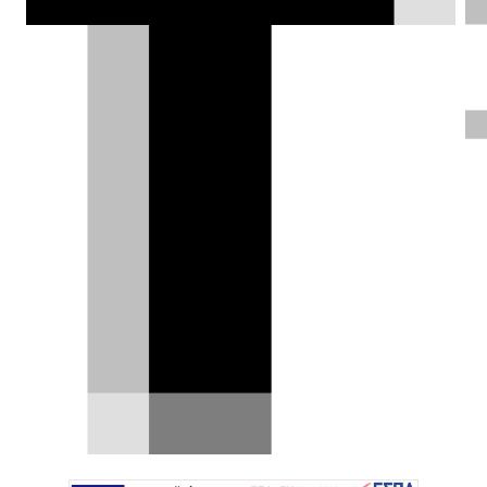
Στις πλαγιές της Ζήρειας με
Volvo EX30 Cross Country
H ιδέα για μια ολιγοήμερη απόδραση στις
πλαγιές της Ζήρειας (ή Κυλλήνη) υπήρχε καιρό
στο μυαλό μας…
08.12.2025
|
Χρήστος Παπαχριστόπουλος