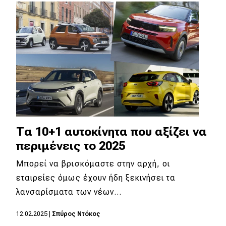
Απόψεις
Test Drive
Δοκιμή
Αποστολή
Συγκρίνουμε
Τα 10+1 αυτοκίνητα που αξίζει να
περιμένεις το 2025
Αγώνες
Μπορεί να βρισκόμαστε στην αρχή, οι
Formula 1
εταιρείες όμως έχουν ήδη ξεκινήσει τα
λανσαρίσματα των νέων…
WRC
Motorsport
12.02.2025
|
Σπύρος Ντόκος