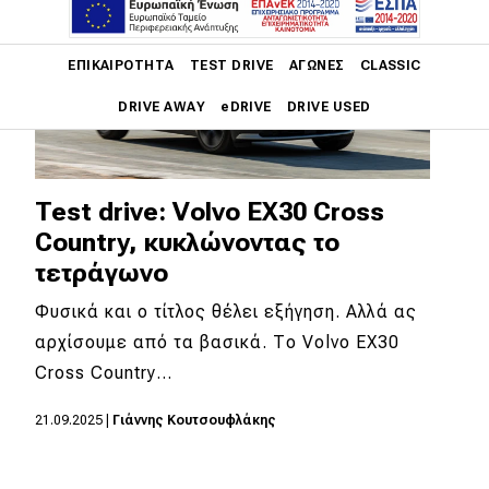
Main navigation
ΕΠΙΚΑΙΡΌΤΗΤΑ
TEST DRIVE
ΑΓΏΝΕΣ
CLASSIC
DRIVE AWAY
eDRIVE
DRIVE USED
Main navigation
Επικαιρότητα
Test drive: Volvo EX30 Cross
Νέα μοντέλα
Country, κυκλώνοντας το
τετράγωνο
Πρωτότυπα
Φυσικά και ο τίτλος θέλει εξήγηση. Αλλά ας
Ελλάδα
αρχίσουμε από τα βασικά. Το Volvo EX30
Κόσμος
Cross Country…
Τεχνολογία
21.09.2025
|
Γιάννης Κουτσουφλάκης
Ασφάλεια
Αγορά