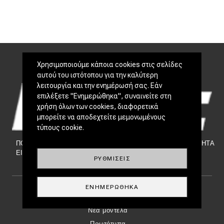
Χρησιμοποιούμε κάποια cookies στις σελίδες
αυτού του ιστότοπου για την καλύτερη
λειτουργία και την ενημέρωσή σας. Εάν
επιλέξετε "Ενημερώθηκα", συναινείτε στη
χρήση όλων των cookies, διαφορετικά
μπορείτε να αποδεχτείτε μεμονωμένους
τύπους cookie.
ΠΟΙΟΙ
|
NEWSLETTER
|
ΕΠΙΚΟΙΝΩΝΙΑ
|
TAYTOTHTA
ΕΙΜΑΣΤΕ
ΡΥΘΜΊΣΕΙΣ
ΕΝΗΜΕΡΏΘΗΚΑ
Footer Menu
ΕΠΙΚΑΙΡΌΤΗΤΑ
Νέα μοντέλα
Πρωτότυπα