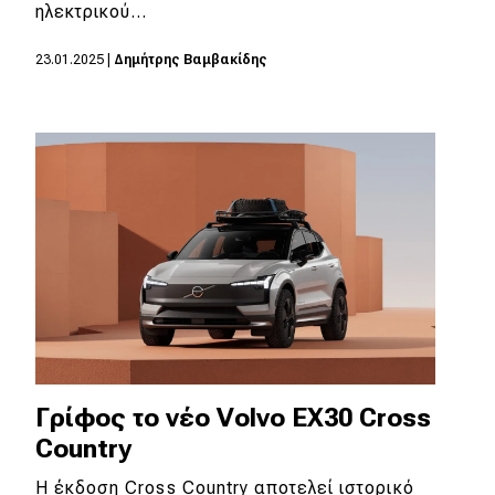
eDRIVE
ηλεκτρικού…
DRIVE USED
23.01.2025
|
Δημήτρης Βαμβακίδης
Γρίφος το νέο Volvo EX30 Cross
Country
Η έκδοση Cross Country αποτελεί ιστορικό