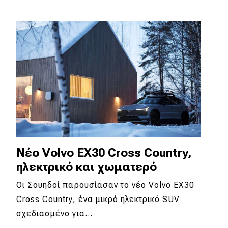
Eco
Νέα
Τεχνολογία
Mobility
Σταθμοί φόρτισης
Classic
Νέο Volvo EX30 Cross Country,
ηλεκτρικό και χωματερό
Νέα
Οι Σουηδοί παρουσίασαν το νέο Volvo EX30
Παρουσιάσεις
Cross Country, ένα μικρό ηλεκτρικό SUV
σχεδιασμένο για…
DRIVE Away