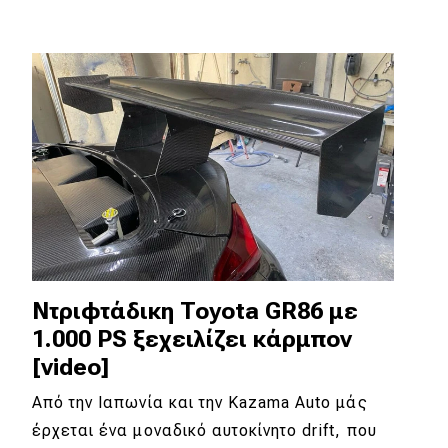
MOTO
Μεταχειρισμένο
Οδηγός αγοράς
Συμβουλές
Χρηστικά
Συμβουλές
Ντριφτάδικη Toyota GR86 με
1.000 PS ξεχειλίζει κάρμπον
ΚΤΕΟ
[video]
Οδική βοήθεια
Από την Ιαπωνία και την Kazama Auto μάς
έρχεται ένα μοναδικό αυτοκίνητο drift, που