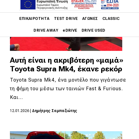
Main navigation
ΕΠΙΚΑΙΡΌΤΗΤΑ
TEST DRIVE
ΑΓΏΝΕΣ
CLASSIC
DRIVE AWAY
eDRIVE
DRIVE USED
Main navigation
Επικαιρότητα
Αυτή είναι η ακριβότερη «μαμά»
Νέα μοντέλα
Toyota Supra Mk4, έκανε ρεκόρ
Πρωτότυπα
Toyota Supra Mk4, ένα μοντέλο που γιγάντωσε
τη φήμη του μέσω των ταινιών Fast & Furious.
Ελλάδα
Και…
Κόσμος
12.01.2026
|
Δημήτρης Σαμπαζιώτης
Τεχνολογία
Ασφάλεια
Αγορά