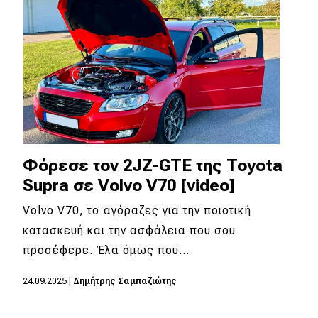
Απόψεις
Test Drive
Δοκιμή
Αποστολή
Συγκρίνουμε
Φόρεσε τον 2JZ-GTE της Toyota
Supra σε Volvo V70 [video]
Volvo V70, το αγόραζες για την ποιοτική
Αγώνες
κατασκευή και την ασφάλεια που σου
Formula 1
προσέφερε. Έλα όμως που…
WRC
24.09.2025
|
Δημήτρης Σαμπαζιώτης
Motorsport