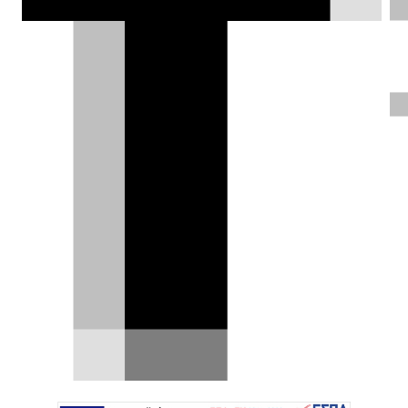
«Ψοφίμι» Toyota Supra Mk4 ή
GT86 2JZ με 1.000+ άλογα;
Στον κόσμο των JDM, υπάρχουν δύο δρόμοι:
αυτός της ιστορικής κληρονομιάς και το
μονοπάτι της…
07.03.2026
|
Δημήτρης Σαμπαζιώτης