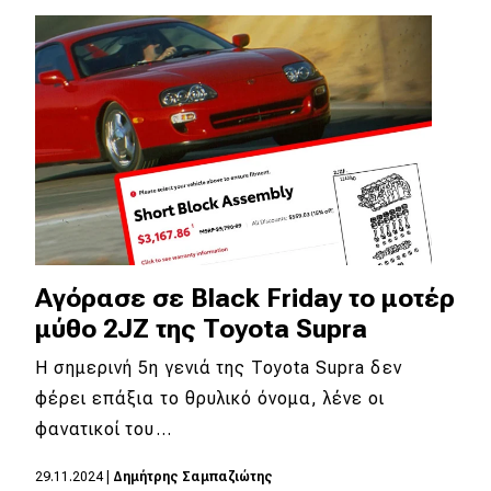
Eco
Νέα
Τεχνολογία
Mobility
Σταθμοί φόρτισης
Αγόρασε σε Black Friday το μοτέρ
Classic
μύθο 2JZ της Toyota Supra
Νέα
H σημερινή 5η γενιά της Toyota Supra δεν
φέρει επάξια το θρυλικό όνομα, λένε οι
Παρουσιάσεις
φανατικοί του…
29.11.2024
|
Δημήτρης Σαμπαζιώτης
DRIVE Away