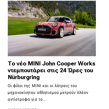
Απόψεις
Test Drive
Δοκιμή
Αποστολή
Συγκρίνουμε
Tο νέο MINI John Cooper Works
ντεμπουτάρει στις 24 Ώρες του
Αγώνες
Nürburgring
Formula 1
Οι φίλοι της MINI και οι λάτρεις του
μηχανοκίνητου αθλητισμού μετρούν πλέον
WRC
αντίστροφα για το…
Motorsport