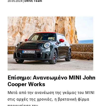
20.05.2024
|
DRIVE Team
Eco
Νέα
Τεχνολογία
Mobility
Σταθμοί φόρτισης
Classic
Επίσημο: Ανανεωμένο MINI John
Νέα
Cooper Works
Παρουσιάσεις
Μετά από την ανανέωση της γκάμας του MINI
στις αρχές της χρονιάς, η βρετανική φίρμα
DRIVE Away
παρουσίασε την…