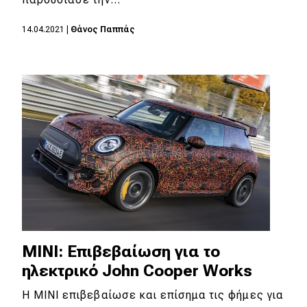
MOTO
14.04.2021
|
Θάνος Παππάς
Μεταχειρισμένο
Οδηγός αγοράς
Συμβουλές
Χρηστικά
Συμβουλές
ΚΤΕΟ
MINI: Επιβεβαίωση για το
Οδική βοήθεια
ηλεκτρικό John Cooper Works
H ΜΙΝΙ επιβεβαίωσε και επίσημα τις φήμες για