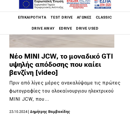
Main navigation
ΕΠΙΚΑΙΡΌΤΗΤΑ
TEST DRIVE
ΑΓΏΝΕΣ
CLASSIC
DRIVE AWAY
EDRIVE
DRIVE USED
Main navigation
Επικαιρότητα
Νέο MINI JCW, το μοναδικό GTI
Νέα μοντέλα
υψηλής απόδοσης που καίει
βενζίνη [video]
Πρωτότυπα
Πριν από λίγες μέρες ανακαλύψαμε τις πρώτες
Ελλάδα
φωτογραφίες του ολοκαίνουργιου ηλεκτρικού
Κόσμος
MINI JCW, που…
Τεχνολογία
23.10.2024
|
Δημήτρης Βαμβακίδης
Ασφάλεια
Αγορά