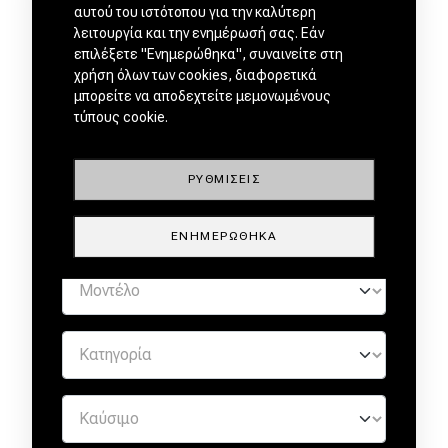
αυτού του ιστότοπου για την καλύτερη
λειτουργία και την ενημέρωσή σας. Εάν
επιλέξετε "Ενημερώθηκα", συναινείτε στη
χρήση όλων των cookies, διαφορετικά
ΜΕΤΑΧΕΙΡΙΣΜΕΝΑ ΑΠΟ
μπορείτε να αποδεχτείτε μεμονωμένους
ΕΜΠΙΣΤΟΥΣ ΕΜΠΟΡΟΥΣ by
τύπους cookie.
ΡΥΘΜΊΣΕΙΣ
ΕΝΗΜΕΡΏΘΗΚΑ