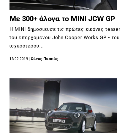
Με 300+ άλογα το MINI JCW GP
Η MINI δημοσίευσε τις πρώτες εικόνες teaser
του επερχόμενου John Cooper Works GP - του
ισχυρότερου…
13.02.2019
|
Θάνος Παππάς