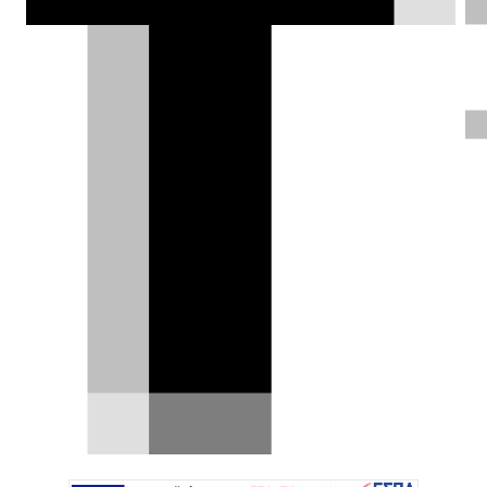
MINI και Deus Ex Machina
παρουσιάζουν δύο «άγρια» JCW
Σε μία συνεργασία έκπληξη με την εταιρεία life
style Deus Ex Machina, η MINI αποκαλύπτει
δύο…
03.09.2025
|
Χρήστος Παπαχριστόπουλος